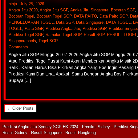
ninja
July 25, 2026
Angka Jitu 2020
,
Angka Jitu SGP
,
Angka Jitu Singapore
,
Bocoran SGP
,
Bocoran Togel
,
Bocoran Togel SGP
,
DATA PAITO
,
Data Paito SGP
,
Dat
PENGELUARAN TOGEL
,
Data SGP
,
Data Singapore
,
DATA TOGEL
,
Li
TOGEL
,
Paito SGP
,
Prediksi Angka Jitu
,
Prediksi SGP
,
Prediksi Singap
Prediksi Togel SGP
,
Ramalan Togel SGP
,
Result SGP
,
RESULT TOGEL
Singaporepools
,
Togel SGP
Comments
Angka Jitu SGP Minggu 26-07-2026 Angka Jitu SGP Minggu 26-07
Atau Prediksi Togel Pusat Kami Akan Memberikan Angka Mistik 2D
Balik , Kalian Harus Bisa Pikirkan Angka Yang Bos Ingin Pasan
Prediksi Kami Dan Lihat Apakah Sama Dengan Angka Bos Pikirka
Supaya […]
← Older Posts
Prediksi Angka Jitu Sydney SGP HK 2024 - Prediksi Sidney - Prediksi Sing
Result Sidney - Result Singapore - Result Hongkong