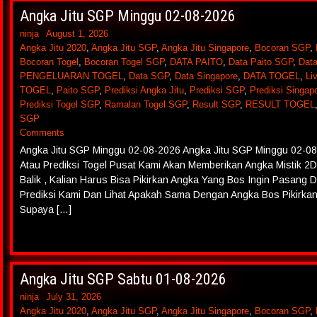
Angka Jitu SGP Minggu 02-08-2026
ninja
August 1, 2026
Angka Jitu 2020
,
Angka Jitu SGP
,
Angka Jitu Singapore
,
Bocoran SGP
,
Bocoran Togel
,
Bocoran Togel SGP
,
DATA PAITO
,
Data Paito SGP
,
Dat
PENGELUARAN TOGEL
,
Data SGP
,
Data Singapore
,
DATA TOGEL
,
Li
TOGEL
,
Paito SGP
,
Prediksi Angka Jitu
,
Prediksi SGP
,
Prediksi Singap
Prediksi Togel SGP
,
Ramalan Togel SGP
,
Result SGP
,
RESULT TOGEL
SGP
Comments
Angka Jitu SGP Minggu 02-08-2026 Angka Jitu SGP Minggu 02-08
Atau Prediksi Togel Pusat Kami Akan Memberikan Angka Mistik 2D
Balik , Kalian Harus Bisa Pikirkan Angka Yang Bos Ingin Pasan
Prediksi Kami Dan Lihat Apakah Sama Dengan Angka Bos Pikirka
Supaya […]
Angka Jitu SGP Sabtu 01-08-2026
ninja
July 31, 2026
Angka Jitu 2020
,
Angka Jitu SGP
,
Angka Jitu Singapore
,
Bocoran SGP
,