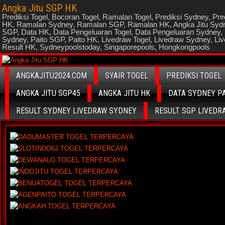
Angka Jitu SGP HK
Prediksi Togel, Bocoran Togel, Ramalan Togel, Prediksi Sydney, P
HK, Ramalan Sydney, Ramalan SGP, Ramalan HK, Angka Jitu Sydney
SGP, Data HK, Data Pengeluaran Togel, Data Pengeluaran Sydney, 
Sydney, Paito SGP, Paito HK, Livedraw Togel, Livedraw Sydney, Li
Result HK, Sydneypoolstoday, Singaporepools, Hongkongpools
ANGKAJITU2024.COM
SYAIR TOGEL
PREDIKSI TOGEL
ANGKA JITU SGP45
ANGKA JITU HK
DATA SYDNEY P
RESULT SYDNEY LIVEDRAW SYDNEY
RESULT SGP LIVEDR