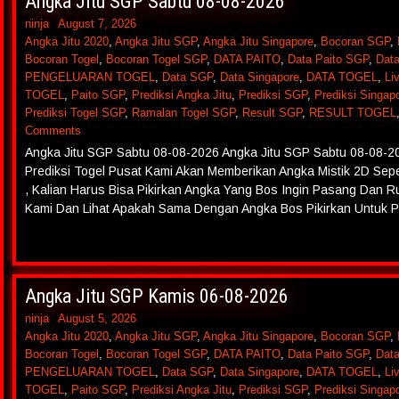
Angka Jitu SGP Sabtu 08-08-2026
ninja
August 7, 2026
Angka Jitu 2020
,
Angka Jitu SGP
,
Angka Jitu Singapore
,
Bocoran SGP
,
Bocoran Togel
,
Bocoran Togel SGP
,
DATA PAITO
,
Data Paito SGP
,
Dat
PENGELUARAN TOGEL
,
Data SGP
,
Data Singapore
,
DATA TOGEL
,
Li
TOGEL
,
Paito SGP
,
Prediksi Angka Jitu
,
Prediksi SGP
,
Prediksi Singap
Prediksi Togel SGP
,
Ramalan Togel SGP
,
Result SGP
,
RESULT TOGEL
Comments
Angka Jitu SGP Sabtu 08-08-2026 Angka Jitu SGP Sabtu 08-08-2
Prediksi Togel Pusat Kami Akan Memberikan Angka Mistik 2D Sepe
, Kalian Harus Bisa Pikirkan Angka Yang Bos Ingin Pasang Dan 
Kami Dan Lihat Apakah Sama Dengan Angka Bos Pikirkan Untuk 
Angka Jitu SGP Kamis 06-08-2026
ninja
August 5, 2026
Angka Jitu 2020
,
Angka Jitu SGP
,
Angka Jitu Singapore
,
Bocoran SGP
,
Bocoran Togel
,
Bocoran Togel SGP
,
DATA PAITO
,
Data Paito SGP
,
Dat
PENGELUARAN TOGEL
,
Data SGP
,
Data Singapore
,
DATA TOGEL
,
Li
TOGEL
,
Paito SGP
,
Prediksi Angka Jitu
,
Prediksi SGP
,
Prediksi Singap