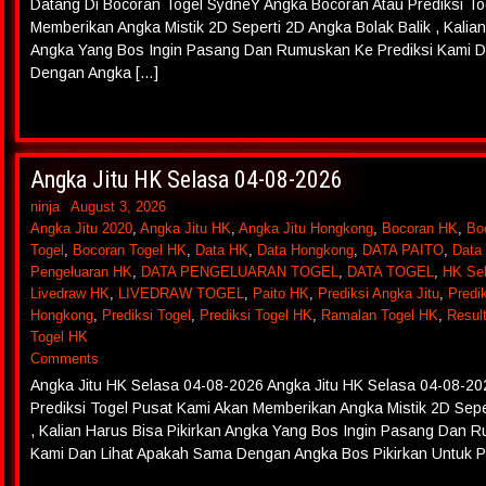
Datang Di Bocoran Togel SydneY Angka Bocoran Atau Prediksi To
Memberikan Angka Mistik 2D Seperti 2D Angka Bolak Balik , Kalian
Angka Yang Bos Ingin Pasang Dan Rumuskan Ke Prediksi Kami D
Dengan Angka […]
Angka Jitu HK Selasa 04-08-2026
ninja
August 3, 2026
Angka Jitu 2020
,
Angka Jitu HK
,
Angka Jitu Hongkong
,
Bocoran HK
,
Bo
Togel
,
Bocoran Togel HK
,
Data HK
,
Data Hongkong
,
DATA PAITO
,
Data
Pengeluaran HK
,
DATA PENGELUARAN TOGEL
,
DATA TOGEL
,
HK Se
Livedraw HK
,
LIVEDRAW TOGEL
,
Paito HK
,
Prediksi Angka Jitu
,
Predi
Hongkong
,
Prediksi Togel
,
Prediksi Togel HK
,
Ramalan Togel HK
,
Resul
Togel HK
Comments
Angka Jitu HK Selasa 04-08-2026 Angka Jitu HK Selasa 04-08-20
Prediksi Togel Pusat Kami Akan Memberikan Angka Mistik 2D Sepe
, Kalian Harus Bisa Pikirkan Angka Yang Bos Ingin Pasang Dan 
Kami Dan Lihat Apakah Sama Dengan Angka Bos Pikirkan Untuk 