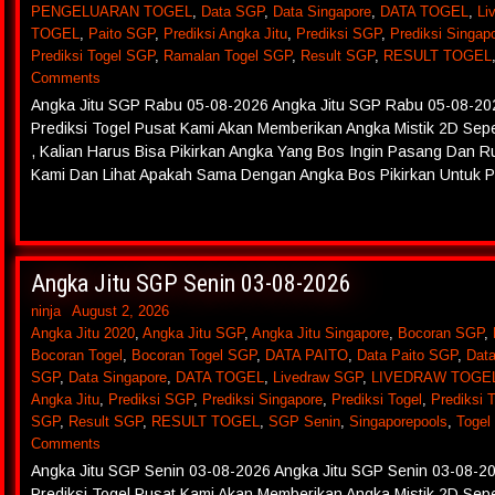
PENGELUARAN TOGEL
,
Data SGP
,
Data Singapore
,
DATA TOGEL
,
Li
TOGEL
,
Paito SGP
,
Prediksi Angka Jitu
,
Prediksi SGP
,
Prediksi Singap
Prediksi Togel SGP
,
Ramalan Togel SGP
,
Result SGP
,
RESULT TOGEL
Comments
Angka Jitu SGP Rabu 05-08-2026 Angka Jitu SGP Rabu 05-08-202
Prediksi Togel Pusat Kami Akan Memberikan Angka Mistik 2D Sepe
, Kalian Harus Bisa Pikirkan Angka Yang Bos Ingin Pasang Dan 
Kami Dan Lihat Apakah Sama Dengan Angka Bos Pikirkan Untuk 
Angka Jitu SGP Senin 03-08-2026
ninja
August 2, 2026
Angka Jitu 2020
,
Angka Jitu SGP
,
Angka Jitu Singapore
,
Bocoran SGP
,
Bocoran Togel
,
Bocoran Togel SGP
,
DATA PAITO
,
Data Paito SGP
,
Dat
SGP
,
Data Singapore
,
DATA TOGEL
,
Livedraw SGP
,
LIVEDRAW TOGE
Angka Jitu
,
Prediksi SGP
,
Prediksi Singapore
,
Prediksi Togel
,
Prediksi 
SGP
,
Result SGP
,
RESULT TOGEL
,
SGP Senin
,
Singaporepools
,
Togel
Comments
Angka Jitu SGP Senin 03-08-2026 Angka Jitu SGP Senin 03-08-20
Prediksi Togel Pusat Kami Akan Memberikan Angka Mistik 2D Sepe