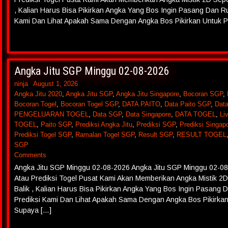
, Kalian Harus Bisa Pikirkan Angka Yang Bos Ingin Pasang Dan 
Kami Dan Lihat Apakah Sama Dengan Angka Bos Pikirkan Untuk 
Angka Jitu SGP Minggu 02-08-2026
ninja
August 1, 2026
Angka Jitu 2020
,
Angka Jitu SGP
,
Angka Jitu Singapore
,
Bocoran SGP
,
Bocoran Togel
,
Bocoran Togel SGP
,
DATA PAITO
,
Data Paito SGP
,
Dat
PENGELUARAN TOGEL
,
Data SGP
,
Data Singapore
,
DATA TOGEL
,
Li
TOGEL
,
Paito SGP
,
Prediksi Angka Jitu
,
Prediksi SGP
,
Prediksi Singap
Prediksi Togel SGP
,
Ramalan Togel SGP
,
Result SGP
,
RESULT TOGEL
SGP
Comments
Angka Jitu SGP Minggu 02-08-2026 Angka Jitu SGP Minggu 02-08
Atau Prediksi Togel Pusat Kami Akan Memberikan Angka Mistik 2D
Balik , Kalian Harus Bisa Pikirkan Angka Yang Bos Ingin Pasan
Prediksi Kami Dan Lihat Apakah Sama Dengan Angka Bos Pikirka
Supaya […]