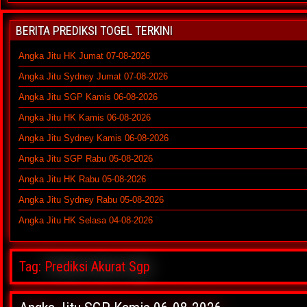
BERITA PREDIKSI TOGEL TERKINI
Angka Jitu HK Jumat 07-08-2026
Angka Jitu Sydney Jumat 07-08-2026
Angka Jitu SGP Kamis 06-08-2026
Angka Jitu HK Kamis 06-08-2026
Angka Jitu Sydney Kamis 06-08-2026
Angka Jitu SGP Rabu 05-08-2026
Angka Jitu HK Rabu 05-08-2026
Angka Jitu Sydney Rabu 05-08-2026
Angka Jitu HK Selasa 04-08-2026
Tag:
Prediksi Akurat Sgp