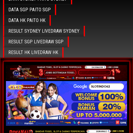
DATA SGP PAITO SGP
DATA HK PAITO HK
RESULT SYDNEY LIVEDRAW SYDNEY
RESULT SGP LIVEDRAW SGP
RESULT HK LIVEDRAW HK