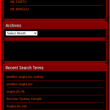
HK SABTU
HK MINGGU
Archives
Recent Search Terms
prediksi angka jitu sydney
prediksi angka jitu
angka jitu hk
Bocoran Sydney komplit
Angka jitu sdy