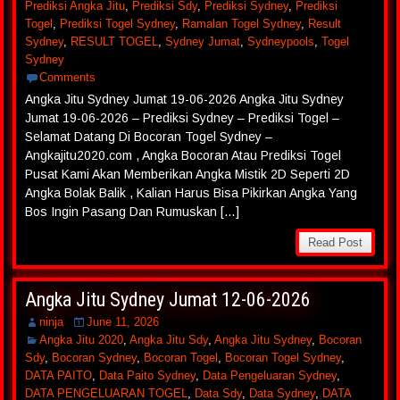
Prediksi Angka Jitu
,
Prediksi Sdy
,
Prediksi Sydney
,
Prediksi
Togel
,
Prediksi Togel Sydney
,
Ramalan Togel Sydney
,
Result
Sydney
,
RESULT TOGEL
,
Sydney Jumat
,
Sydneypools
,
Togel
Sydney
Comments
Angka Jitu Sydney Jumat 19-06-2026 Angka Jitu Sydney
Jumat 19-06-2026 – Prediksi Sydney – Prediksi Togel –
Selamat Datang Di Bocoran Togel Sydney –
Angkajitu2020.com , Angka Bocoran Atau Prediksi Togel
Pusat Kami Akan Memberikan Angka Mistik 2D Seperti 2D
Angka Bolak Balik , Kalian Harus Bisa Pikirkan Angka Yang
Bos Ingin Pasang Dan Rumuskan […]
Read Post
Angka Jitu Sydney Jumat 12-06-2026
ninja
June 11, 2026
Angka Jitu 2020
,
Angka Jitu Sdy
,
Angka Jitu Sydney
,
Bocoran
Sdy
,
Bocoran Sydney
,
Bocoran Togel
,
Bocoran Togel Sydney
,
DATA PAITO
,
Data Paito Sydney
,
Data Pengeluaran Sydney
,
DATA PENGELUARAN TOGEL
,
Data Sdy
,
Data Sydney
,
DATA