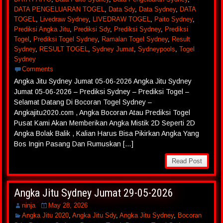
DATA PENGELUARAN TOGEL
,
Data Sdy
,
Data Sydney
,
DATA
TOGEL
,
Livedraw Sydney
,
LIVEDRAW TOGEL
,
Paito Sydney
,
Prediksi Angka Jitu
,
Prediksi Sdy
,
Prediksi Sydney
,
Prediksi
Togel
,
Prediksi Togel Sydney
,
Ramalan Togel Sydney
,
Result
Sydney
,
RESULT TOGEL
,
Sydney Jumat
,
Sydneypools
,
Togel
Sydney
Comments
Angka Jitu Sydney Jumat 05-06-2026 Angka Jitu Sydney
Jumat 05-06-2026 – Prediksi Sydney – Prediksi Togel –
Selamat Datang Di Bocoran Togel Sydney –
Angkajitu2020.com , Angka Bocoran Atau Prediksi Togel
Pusat Kami Akan Memberikan Angka Mistik 2D Seperti 2D
Angka Bolak Balik , Kalian Harus Bisa Pikirkan Angka Yang
Bos Ingin Pasang Dan Rumuskan […]
Read Post
Angka Jitu Sydney Jumat 29-05-2026
ninja
May 28, 2026
Angka Jitu 2020
,
Angka Jitu Sdy
,
Angka Jitu Sydney
,
Bocoran