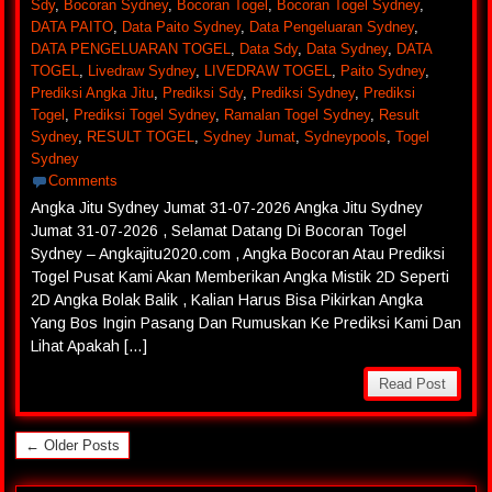
Sdy
,
Bocoran Sydney
,
Bocoran Togel
,
Bocoran Togel Sydney
,
DATA PAITO
,
Data Paito Sydney
,
Data Pengeluaran Sydney
,
DATA PENGELUARAN TOGEL
,
Data Sdy
,
Data Sydney
,
DATA
TOGEL
,
Livedraw Sydney
,
LIVEDRAW TOGEL
,
Paito Sydney
,
Prediksi Angka Jitu
,
Prediksi Sdy
,
Prediksi Sydney
,
Prediksi
Togel
,
Prediksi Togel Sydney
,
Ramalan Togel Sydney
,
Result
Sydney
,
RESULT TOGEL
,
Sydney Jumat
,
Sydneypools
,
Togel
Sydney
Comments
Angka Jitu Sydney Jumat 31-07-2026 Angka Jitu Sydney
Jumat 31-07-2026 , Selamat Datang Di Bocoran Togel
Sydney – Angkajitu2020.com , Angka Bocoran Atau Prediksi
Togel Pusat Kami Akan Memberikan Angka Mistik 2D Seperti
2D Angka Bolak Balik , Kalian Harus Bisa Pikirkan Angka
Yang Bos Ingin Pasang Dan Rumuskan Ke Prediksi Kami Dan
Lihat Apakah […]
Read Post
← Older Posts