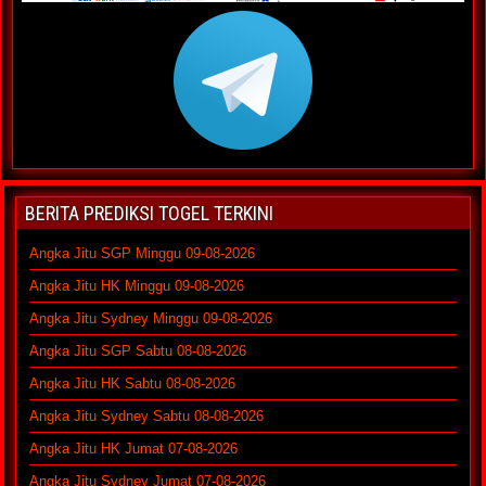
BERITA PREDIKSI TOGEL TERKINI
Angka Jitu SGP Minggu 09-08-2026
Angka Jitu HK Minggu 09-08-2026
Angka Jitu Sydney Minggu 09-08-2026
Angka Jitu SGP Sabtu 08-08-2026
Angka Jitu HK Sabtu 08-08-2026
Angka Jitu Sydney Sabtu 08-08-2026
Angka Jitu HK Jumat 07-08-2026
Angka Jitu Sydney Jumat 07-08-2026