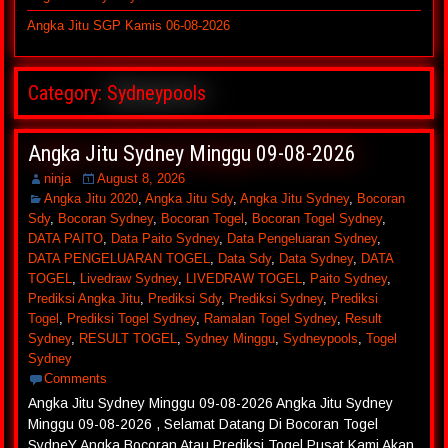
Angka Jitu SGP Kamis 06-08-2026
Category:
Sydneypools
Angka Jitu Sydney Minggu 09-08-2026
ninja
August 8, 2026
Angka Jitu 2020
,
Angka Jitu Sdy
,
Angka Jitu Sydney
,
Bocoran
Sdy
,
Bocoran Sydney
,
Bocoran Togel
,
Bocoran Togel Sydney
,
DATA PAITO
,
Data Paito Sydney
,
Data Pengeluaran Sydney
,
DATA PENGELUARAN TOGEL
,
Data Sdy
,
Data Sydney
,
DATA
TOGEL
,
Livedraw Sydney
,
LIVEDRAW TOGEL
,
Paito Sydney
,
Prediksi Angka Jitu
,
Prediksi Sdy
,
Prediksi Sydney
,
Prediksi
Togel
,
Prediksi Togel Sydney
,
Ramalan Togel Sydney
,
Result
Sydney
,
RESULT TOGEL
,
Sydney Minggu
,
Sydneypools
,
Togel
Sydney
Comments
Angka Jitu Sydney Minggu 09-08-2026 Angka Jitu Sydney
Minggu 09-08-2026 , Selamat Datang Di Bocoran Togel
SydneY Angka Bocoran Atau Prediksi Togel Pusat Kami Akan