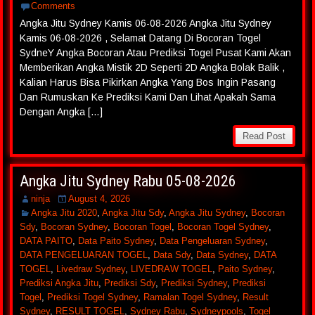
Comments
Angka Jitu Sydney Kamis 06-08-2026 Angka Jitu Sydney
Kamis 06-08-2026 , Selamat Datang Di Bocoran Togel
SydneY Angka Bocoran Atau Prediksi Togel Pusat Kami Akan
Memberikan Angka Mistik 2D Seperti 2D Angka Bolak Balik ,
Kalian Harus Bisa Pikirkan Angka Yang Bos Ingin Pasang
Dan Rumuskan Ke Prediksi Kami Dan Lihat Apakah Sama
Dengan Angka […]
Read Post
Angka Jitu Sydney Rabu 05-08-2026
ninja
August 4, 2026
Angka Jitu 2020
,
Angka Jitu Sdy
,
Angka Jitu Sydney
,
Bocoran
Sdy
,
Bocoran Sydney
,
Bocoran Togel
,
Bocoran Togel Sydney
,
DATA PAITO
,
Data Paito Sydney
,
Data Pengeluaran Sydney
,
DATA PENGELUARAN TOGEL
,
Data Sdy
,
Data Sydney
,
DATA
TOGEL
,
Livedraw Sydney
,
LIVEDRAW TOGEL
,
Paito Sydney
,
Prediksi Angka Jitu
,
Prediksi Sdy
,
Prediksi Sydney
,
Prediksi
Togel
,
Prediksi Togel Sydney
,
Ramalan Togel Sydney
,
Result
Sydney
,
RESULT TOGEL
,
Sydney Rabu
,
Sydneypools
,
Togel