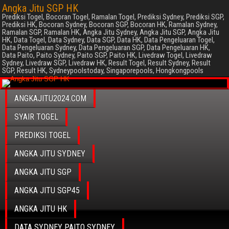
Angka Jitu SGP HK
Prediksi Togel, Bocoran Togel, Ramalan Togel, Prediksi Sydney, Prediksi SGP,
Prediksi HK, Bocoran Sydney, Bocoran SGP, Bocoran HK, Ramalan Sydney,
Ramalan SGP, Ramalan HK, Angka Jitu Sydney, Angka Jitu SGP, Angka Jitu
HK, Data Togel, Data Sydney, Data SGP, Data HK, Data Pengeluaran Togel,
Data Pengeluaran Sydney, Data Pengeluaran SGP, Data Pengeluaran HK,
Data Paito, Paito Sydney, Paito SGP, Paito HK, Livedraw Togel, Livedraw
Sydney, Livedraw SGP, Livedraw HK, Result Togel, Result Sydney, Result
SGP, Result HK, Sydneypoolstoday, Singaporepools, Hongkongpools
ANGKAJITU2024.COM
SYAIR TOGEL
PREDIKSI TOGEL
ANGKA JITU SYDNEY
ANGKA JITU SGP
ANGKA JITU SGP45
ANGKA JITU HK
DATA SYDNEY PAITO SYDNEY