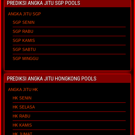
PREDIKSI ANGKA JITU SGP POOLS
ANGKA JITU SGP
SGP SENIN
SGP RABU
SGP KAMIS
SGP SABTU
SGP MINGGU
PREDIKSI ANGKA JITU HONGKONG POOLS
ANGKA JITU HK
HK SENIN
HK SELASA
HK RABU
HK KAMIS
HK JUMAT