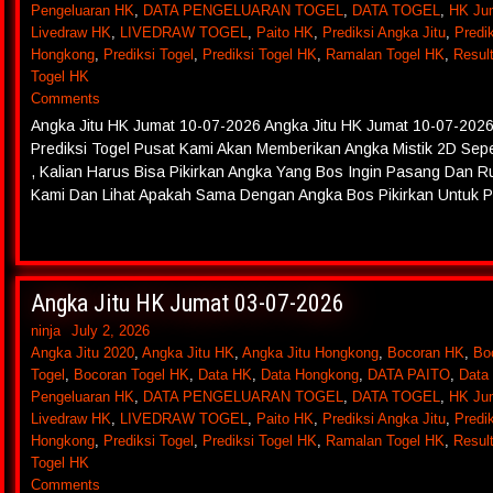
Pengeluaran HK
,
DATA PENGELUARAN TOGEL
,
DATA TOGEL
,
HK Ju
Livedraw HK
,
LIVEDRAW TOGEL
,
Paito HK
,
Prediksi Angka Jitu
,
Predi
Hongkong
,
Prediksi Togel
,
Prediksi Togel HK
,
Ramalan Togel HK
,
Resul
Togel HK
Comments
Angka Jitu HK Jumat 10-07-2026 Angka Jitu HK Jumat 10-07-2026
Prediksi Togel Pusat Kami Akan Memberikan Angka Mistik 2D Sepe
, Kalian Harus Bisa Pikirkan Angka Yang Bos Ingin Pasang Dan 
Kami Dan Lihat Apakah Sama Dengan Angka Bos Pikirkan Untuk 
Angka Jitu HK Jumat 03-07-2026
ninja
July 2, 2026
Angka Jitu 2020
,
Angka Jitu HK
,
Angka Jitu Hongkong
,
Bocoran HK
,
Bo
Togel
,
Bocoran Togel HK
,
Data HK
,
Data Hongkong
,
DATA PAITO
,
Data
Pengeluaran HK
,
DATA PENGELUARAN TOGEL
,
DATA TOGEL
,
HK Ju
Livedraw HK
,
LIVEDRAW TOGEL
,
Paito HK
,
Prediksi Angka Jitu
,
Predi
Hongkong
,
Prediksi Togel
,
Prediksi Togel HK
,
Ramalan Togel HK
,
Resul
Togel HK
Comments