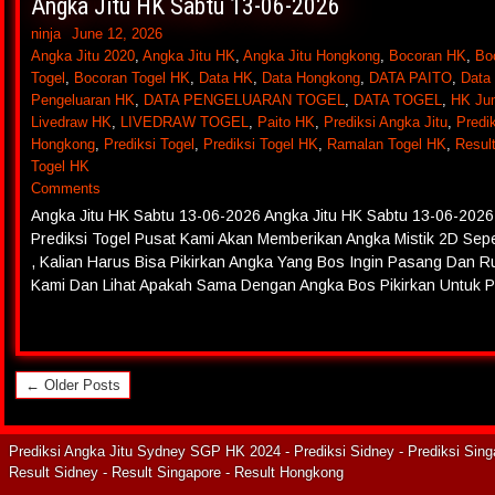
Angka Jitu HK Sabtu 13-06-2026
ninja
June 12, 2026
Angka Jitu 2020
,
Angka Jitu HK
,
Angka Jitu Hongkong
,
Bocoran HK
,
Bo
Togel
,
Bocoran Togel HK
,
Data HK
,
Data Hongkong
,
DATA PAITO
,
Data
Pengeluaran HK
,
DATA PENGELUARAN TOGEL
,
DATA TOGEL
,
HK Ju
Livedraw HK
,
LIVEDRAW TOGEL
,
Paito HK
,
Prediksi Angka Jitu
,
Predi
Hongkong
,
Prediksi Togel
,
Prediksi Togel HK
,
Ramalan Togel HK
,
Resul
Togel HK
Comments
Angka Jitu HK Sabtu 13-06-2026 Angka Jitu HK Sabtu 13-06-2026
Prediksi Togel Pusat Kami Akan Memberikan Angka Mistik 2D Sepe
, Kalian Harus Bisa Pikirkan Angka Yang Bos Ingin Pasang Dan 
Kami Dan Lihat Apakah Sama Dengan Angka Bos Pikirkan Untuk 
← Older Posts
Prediksi Angka Jitu Sydney SGP HK 2024 - Prediksi Sidney - Prediksi Sing
Result Sidney - Result Singapore - Result Hongkong