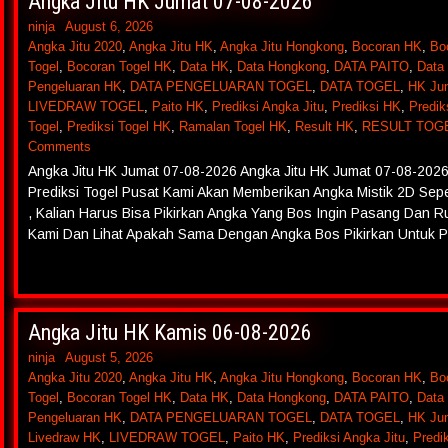
Angka Jitu HK Jumat 07-08-2026
ninja
August 6, 2026
Angka Jitu 2020
,
Angka Jitu HK
,
Angka Jitu Hongkong
,
Bocoran HK
,
Bo
Togel
,
Bocoran Togel HK
,
Data HK
,
Data Hongkong
,
DATA PAITO
,
Data
Pengeluaran HK
,
DATA PENGELUARAN TOGEL
,
DATA TOGEL
,
HK Ju
LIVEDRAW TOGEL
,
Paito HK
,
Prediksi Angka Jitu
,
Prediksi HK
,
Predik
Togel
,
Prediksi Togel HK
,
Ramalan Togel HK
,
Result HK
,
RESULT TOG
Comments
Angka Jitu HK Jumat 07-08-2026 Angka Jitu HK Jumat 07-08-2026
Prediksi Togel Pusat Kami Akan Memberikan Angka Mistik 2D Sepe
, Kalian Harus Bisa Pikirkan Angka Yang Bos Ingin Pasang Dan 
Kami Dan Lihat Apakah Sama Dengan Angka Bos Pikirkan Untuk 
Angka Jitu HK Kamis 06-08-2026
ninja
August 5, 2026
Angka Jitu 2020
,
Angka Jitu HK
,
Angka Jitu Hongkong
,
Bocoran HK
,
Bo
Togel
,
Bocoran Togel HK
,
Data HK
,
Data Hongkong
,
DATA PAITO
,
Data
Pengeluaran HK
,
DATA PENGELUARAN TOGEL
,
DATA TOGEL
,
HK Ju
Livedraw HK
,
LIVEDRAW TOGEL
,
Paito HK
,
Prediksi Angka Jitu
,
Predi