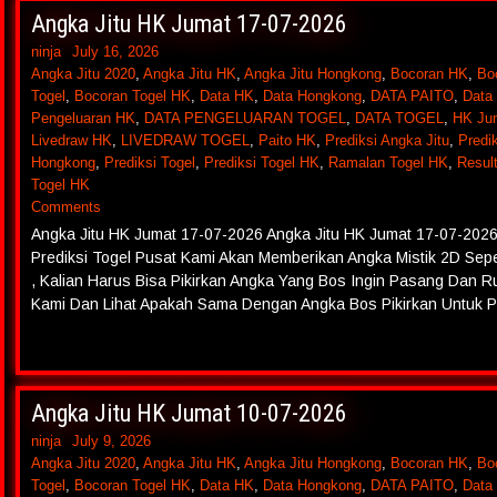
Angka Jitu HK Jumat 17-07-2026
ninja
July 16, 2026
Angka Jitu 2020
,
Angka Jitu HK
,
Angka Jitu Hongkong
,
Bocoran HK
,
Bo
Togel
,
Bocoran Togel HK
,
Data HK
,
Data Hongkong
,
DATA PAITO
,
Data
Pengeluaran HK
,
DATA PENGELUARAN TOGEL
,
DATA TOGEL
,
HK Ju
Livedraw HK
,
LIVEDRAW TOGEL
,
Paito HK
,
Prediksi Angka Jitu
,
Predi
Hongkong
,
Prediksi Togel
,
Prediksi Togel HK
,
Ramalan Togel HK
,
Resul
Togel HK
Comments
Angka Jitu HK Jumat 17-07-2026 Angka Jitu HK Jumat 17-07-2026
Prediksi Togel Pusat Kami Akan Memberikan Angka Mistik 2D Sepe
, Kalian Harus Bisa Pikirkan Angka Yang Bos Ingin Pasang Dan 
Kami Dan Lihat Apakah Sama Dengan Angka Bos Pikirkan Untuk 
Angka Jitu HK Jumat 10-07-2026
ninja
July 9, 2026
Angka Jitu 2020
,
Angka Jitu HK
,
Angka Jitu Hongkong
,
Bocoran HK
,
Bo
Togel
,
Bocoran Togel HK
,
Data HK
,
Data Hongkong
,
DATA PAITO
,
Data