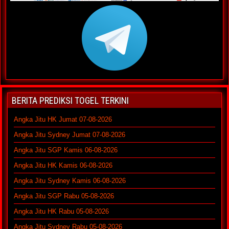
BERITA PREDIKSI TOGEL TERKINI
Angka Jitu HK Jumat 07-08-2026
Angka Jitu Sydney Jumat 07-08-2026
Angka Jitu SGP Kamis 06-08-2026
Angka Jitu HK Kamis 06-08-2026
Angka Jitu Sydney Kamis 06-08-2026
Angka Jitu SGP Rabu 05-08-2026
Angka Jitu HK Rabu 05-08-2026
Angka Jitu Sydney Rabu 05-08-2026