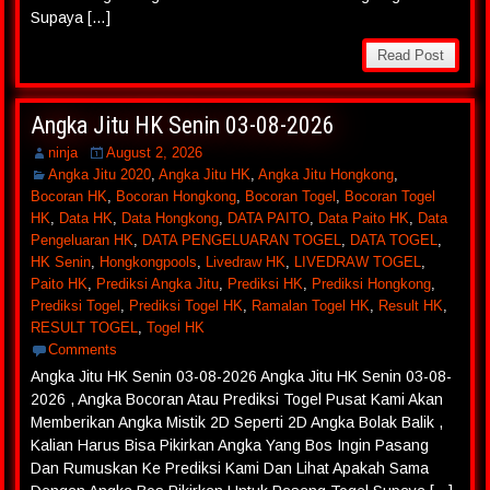
Supaya […]
Read Post
Angka Jitu HK Senin 03-08-2026
ninja
August 2, 2026
Angka Jitu 2020
,
Angka Jitu HK
,
Angka Jitu Hongkong
,
Bocoran HK
,
Bocoran Hongkong
,
Bocoran Togel
,
Bocoran Togel
HK
,
Data HK
,
Data Hongkong
,
DATA PAITO
,
Data Paito HK
,
Data
Pengeluaran HK
,
DATA PENGELUARAN TOGEL
,
DATA TOGEL
,
HK Senin
,
Hongkongpools
,
Livedraw HK
,
LIVEDRAW TOGEL
,
Paito HK
,
Prediksi Angka Jitu
,
Prediksi HK
,
Prediksi Hongkong
,
Prediksi Togel
,
Prediksi Togel HK
,
Ramalan Togel HK
,
Result HK
,
RESULT TOGEL
,
Togel HK
Comments
Angka Jitu HK Senin 03-08-2026 Angka Jitu HK Senin 03-08-
2026 , Angka Bocoran Atau Prediksi Togel Pusat Kami Akan
Memberikan Angka Mistik 2D Seperti 2D Angka Bolak Balik ,
Kalian Harus Bisa Pikirkan Angka Yang Bos Ingin Pasang
Dan Rumuskan Ke Prediksi Kami Dan Lihat Apakah Sama