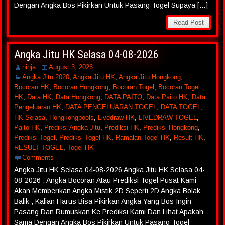
Dengan Angka Bos Pikirkan Untuk Pasang Togel Supaya […]
Read Post
Angka Jitu HK Selasa 04-08-2026
ninja
August 3, 2026
Angka Jitu 2020
,
Angka Jitu HK
,
Angka Jitu Hongkong
,
Bocoran HK
,
Bocoran Hongkong
,
Bocoran Togel
,
Bocoran Togel
HK
,
Data HK
,
Data Hongkong
,
DATA PAITO
,
Data Paito HK
,
Data
Pengeluaran HK
,
DATA PENGELUARAN TOGEL
,
DATA TOGEL
,
HK Selasa
,
Hongkongpools
,
Livedraw HK
,
LIVEDRAW TOGEL
,
Paito HK
,
Prediksi Angka Jitu
,
Prediksi HK
,
Prediksi Hongkong
,
Prediksi Togel
,
Prediksi Togel HK
,
Ramalan Togel HK
,
Result HK
,
RESULT TOGEL
,
Togel HK
Comments
Angka Jitu HK Selasa 04-08-2026 Angka Jitu HK Selasa 04-
08-2026 , Angka Bocoran Atau Prediksi Togel Pusat Kami
Akan Memberikan Angka Mistik 2D Seperti 2D Angka Bolak
Balik , Kalian Harus Bisa Pikirkan Angka Yang Bos Ingin
Pasang Dan Rumuskan Ke Prediksi Kami Dan Lihat Apakah
Sama Dengan Angka Bos Pikirkan Untuk Pasang Togel