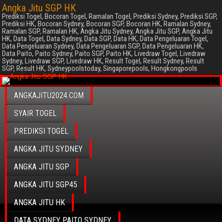
Angka Jitu SGP HK
Prediksi Togel, Bocoran Togel, Ramalan Togel, Prediksi Sydney, Prediksi SGP,
Prediksi HK, Bocoran Sydney, Bocoran SGP, Bocoran HK, Ramalan Sydney,
Ramalan SGP, Ramalan HK, Angka Jitu Sydney, Angka Jitu SGP, Angka Jitu
HK, Data Togel, Data Sydney, Data SGP, Data HK, Data Pengeluaran Togel,
Data Pengeluaran Sydney, Data Pengeluaran SGP, Data Pengeluaran HK,
Data Paito, Paito Sydney, Paito SGP, Paito HK, Livedraw Togel, Livedraw
Sydney, Livedraw SGP, Livedraw HK, Result Togel, Result Sydney, Result
SGP, Result HK, Sydneypoolstoday, Singaporepools, Hongkongpools
ANGKAJITU2024.COM
SYAIR TOGEL
PREDIKSI TOGEL
ANGKA JITU SYDNEY
ANGKA JITU SGP
ANGKA JITU SGP45
ANGKA JITU HK
DATA SYDNEY PAITO SYDNEY