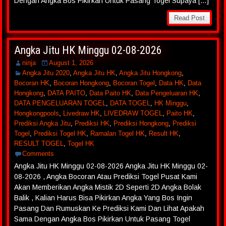
Dengan Angka Bos Pikirkan Untuk Pasang Togel Supaya […]
Read Post
Angka Jitu HK Minggu 02-08-2026
ninja
August 1, 2026
Angka Jitu 2020
,
Angka Jitu HK
,
Angka Jitu Hongkong
,
Bocoran HK
,
Bocoran Hongkong
,
Bocoran Togel
,
Data HK
,
Data
Hongkong
,
DATA PAITO
,
Data Paito HK
,
Data Pengeluaran HK
,
DATA PENGELUARAN TOGEL
,
DATA TOGEL
,
HK Minggu
,
Hongkongpools
,
Livedraw HK
,
LIVEDRAW TOGEL
,
Paito HK
,
Prediksi Angka Jitu
,
Prediksi HK
,
Prediksi Hongkong
,
Prediksi
Togel
,
Prediksi Togel HK
,
Ramalan Togel HK
,
Result HK
,
RESULT TOGEL
,
Togel HK
Comments
Angka Jitu HK Minggu 02-08-2026 Angka Jitu HK Minggu 02-
08-2026 , Angka Bocoran Atau Prediksi Togel Pusat Kami
Akan Memberikan Angka Mistik 2D Seperti 2D Angka Bolak
Balik , Kalian Harus Bisa Pikirkan Angka Yang Bos Ingin
Pasang Dan Rumuskan Ke Prediksi Kami Dan Lihat Apakah
Sama Dengan Angka Bos Pikirkan Untuk Pasang Togel