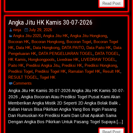
Read Post
Angka Jitu HK Kamis 30-07-2026
ninja
July 29, 2026
Angka Jitu 2020
,
Angka Jitu HK
,
Angka Jitu Hongkong
,
Bocoran HK
,
Bocoran Hongkong
,
Bocoran Togel
,
Bocoran Togel
HK
,
Data HK
,
Data Hongkong
,
DATA PAITO
,
Data Paito HK
,
Data
Pengeluaran HK
,
DATA PENGELUARAN TOGEL
,
DATA TOGEL
,
HK Kamis
,
Hongkongpools
,
Livedraw HK
,
LIVEDRAW TOGEL
,
Paito HK
,
Prediksi Angka Jitu
,
Prediksi HK
,
Prediksi Hongkong
,
Prediksi Togel
,
Prediksi Togel HK
,
Ramalan Togel HK
,
Result HK
,
RESULT TOGEL
,
Togel HK
Comments
Angka Jitu HK Kamis 30-07-2026 Angka Jitu HK Kamis 30-07-
2026 , Angka Bocoran Atau Prediksi Togel Pusat Kami Akan
Memberikan Angka Mistik 2D Seperti 2D Angka Bolak Balik ,
Kalian Harus Bisa Pikirkan Angka Yang Bos Ingin Pasang
Dan Rumuskan Ke Prediksi Kami Dan Lihat Apakah Sama
Dengan Angka Bos Pikirkan Untuk Pasang Togel Supaya […]
Read Post