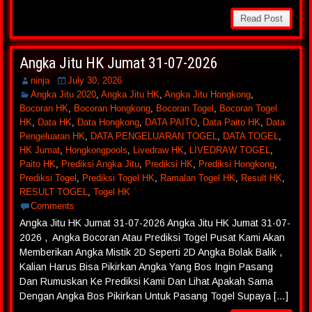
Read Post
Angka Jitu HK Jumat 31-07-2026
ninja
July 30, 2026
Angka Jitu 2020
,
Angka Jitu HK
,
Angka Jitu Hongkong
,
Bocoran HK
,
Bocoran Hongkong
,
Bocoran Togel
,
Bocoran Togel
HK
,
Data HK
,
Data Hongkong
,
DATA PAITO
,
Data Paito HK
,
Data
Pengeluaran HK
,
DATA PENGELUARAN TOGEL
,
DATA TOGEL
,
HK Jumat
,
Hongkongpools
,
Livedraw HK
,
LIVEDRAW TOGEL
,
Paito HK
,
Prediksi Angka Jitu
,
Prediksi HK
,
Prediksi Hongkong
,
Prediksi Togel
,
Prediksi Togel HK
,
Ramalan Togel HK
,
Result HK
,
RESULT TOGEL
,
Togel HK
Comments
Angka Jitu HK Jumat 31-07-2026 Angka Jitu HK Jumat 31-07-
2026 , Angka Bocoran Atau Prediksi Togel Pusat Kami Akan
Memberikan Angka Mistik 2D Seperti 2D Angka Bolak Balik ,
Kalian Harus Bisa Pikirkan Angka Yang Bos Ingin Pasang
Dan Rumuskan Ke Prediksi Kami Dan Lihat Apakah Sama
Dengan Angka Bos Pikirkan Untuk Pasang Togel Supaya […]