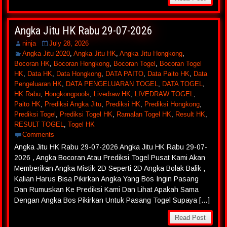
Angka Jitu HK Rabu 29-07-2026
ninja
July 28, 2026
Angka Jitu 2020
,
Angka Jitu HK
,
Angka Jitu Hongkong
,
Bocoran HK
,
Bocoran Hongkong
,
Bocoran Togel
,
Bocoran Togel
HK
,
Data HK
,
Data Hongkong
,
DATA PAITO
,
Data Paito HK
,
Data
Pengeluaran HK
,
DATA PENGELUARAN TOGEL
,
DATA TOGEL
,
HK Rabu
,
Hongkongpools
,
Livedraw HK
,
LIVEDRAW TOGEL
,
Paito HK
,
Prediksi Angka Jitu
,
Prediksi HK
,
Prediksi Hongkong
,
Prediksi Togel
,
Prediksi Togel HK
,
Ramalan Togel HK
,
Result HK
,
RESULT TOGEL
,
Togel HK
Comments
Angka Jitu HK Rabu 29-07-2026 Angka Jitu HK Rabu 29-07-
2026 , Angka Bocoran Atau Prediksi Togel Pusat Kami Akan
Memberikan Angka Mistik 2D Seperti 2D Angka Bolak Balik ,
Kalian Harus Bisa Pikirkan Angka Yang Bos Ingin Pasang
Dan Rumuskan Ke Prediksi Kami Dan Lihat Apakah Sama
Dengan Angka Bos Pikirkan Untuk Pasang Togel Supaya […]
Read Post