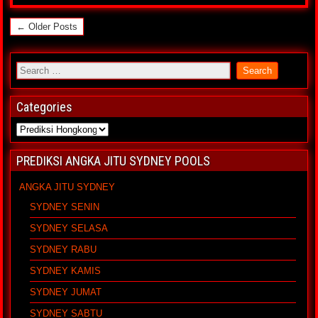
← Older Posts
Categories
PREDIKSI ANGKA JITU SYDNEY POOLS
ANGKA JITU SYDNEY
SYDNEY SENIN
SYDNEY SELASA
SYDNEY RABU
SYDNEY KAMIS
SYDNEY JUMAT
SYDNEY SABTU