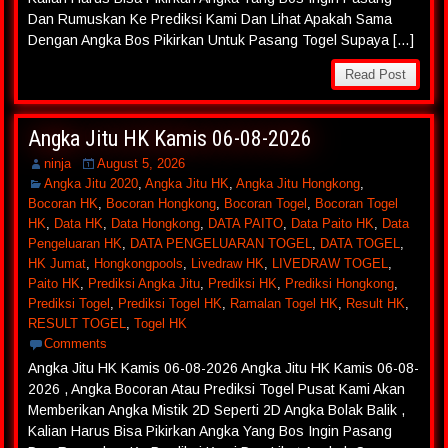
Dan Rumuskan Ke Prediksi Kami Dan Lihat Apakah Sama
Dengan Angka Bos Pikirkan Untuk Pasang Togel Supaya […]
Read Post
Angka Jitu HK Kamis 06-08-2026
ninja
August 5, 2026
Angka Jitu 2020
,
Angka Jitu HK
,
Angka Jitu Hongkong
,
Bocoran HK
,
Bocoran Hongkong
,
Bocoran Togel
,
Bocoran Togel
HK
,
Data HK
,
Data Hongkong
,
DATA PAITO
,
Data Paito HK
,
Data
Pengeluaran HK
,
DATA PENGELUARAN TOGEL
,
DATA TOGEL
,
HK Jumat
,
Hongkongpools
,
Livedraw HK
,
LIVEDRAW TOGEL
,
Paito HK
,
Prediksi Angka Jitu
,
Prediksi HK
,
Prediksi Hongkong
,
Prediksi Togel
,
Prediksi Togel HK
,
Ramalan Togel HK
,
Result HK
,
RESULT TOGEL
,
Togel HK
Comments
Angka Jitu HK Kamis 06-08-2026 Angka Jitu HK Kamis 06-08-
2026 , Angka Bocoran Atau Prediksi Togel Pusat Kami Akan
Memberikan Angka Mistik 2D Seperti 2D Angka Bolak Balik ,
Kalian Harus Bisa Pikirkan Angka Yang Bos Ingin Pasang