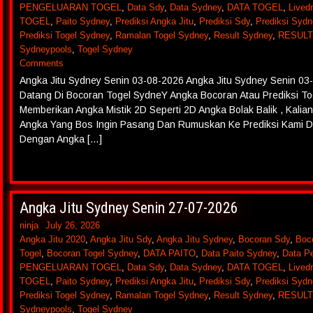
PENGELUARAN TOGEL
,
Data Sdy
,
Data Sydney
,
DATA TOGEL
,
Lived
TOGEL
,
Paito Sydney
,
Prediksi Angka Jitu
,
Prediksi Sdy
,
Prediksi Sydn
Prediksi Togel Sydney
,
Ramalan Togel Sydney
,
Result Sydney
,
RESULT
Sydneypools
,
Togel Sydney
Comments
Angka Jitu Sydney Senin 03-08-2026 Angka Jitu Sydney Senin 03
Datang Di Bocoran Togel SydneY Angka Bocoran Atau Prediksi To
Memberikan Angka Mistik 2D Seperti 2D Angka Bolak Balik , Kalian
Angka Yang Bos Ingin Pasang Dan Rumuskan Ke Prediksi Kami D
Dengan Angka […]
Angka Jitu Sydney Senin 27-07-2026
ninja
July 26, 2026
Angka Jitu 2020
,
Angka Jitu Sdy
,
Angka Jitu Sydney
,
Bocoran Sdy
,
Boc
Togel
,
Bocoran Togel Sydney
,
DATA PAITO
,
Data Paito Sydney
,
Data P
PENGELUARAN TOGEL
,
Data Sdy
,
Data Sydney
,
DATA TOGEL
,
Lived
TOGEL
,
Paito Sydney
,
Prediksi Angka Jitu
,
Prediksi Sdy
,
Prediksi Sydn
Prediksi Togel Sydney
,
Ramalan Togel Sydney
,
Result Sydney
,
RESULT
Sydneypools
,
Togel Sydney