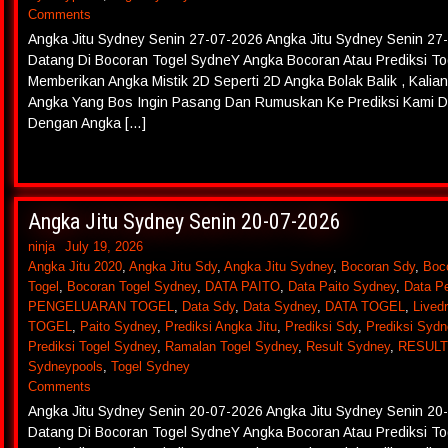
Comments
Angka Jitu Sydney Senin 27-07-2026 Angka Jitu Sydney Senin 27
Datang Di Bocoran Togel SydneY Angka Bocoran Atau Prediksi To
Memberikan Angka Mistik 2D Seperti 2D Angka Bolak Balik , Kalian
Angka Yang Bos Ingin Pasang Dan Rumuskan Ke Prediksi Kami D
Dengan Angka […]
Angka Jitu Sydney Senin 20-07-2026
ninja
July 19, 2026
Angka Jitu 2020
,
Angka Jitu Sdy
,
Angka Jitu Sydney
,
Bocoran Sdy
,
Boc
Togel
,
Bocoran Togel Sydney
,
DATA PAITO
,
Data Paito Sydney
,
Data P
PENGELUARAN TOGEL
,
Data Sdy
,
Data Sydney
,
DATA TOGEL
,
Lived
TOGEL
,
Paito Sydney
,
Prediksi Angka Jitu
,
Prediksi Sdy
,
Prediksi Sydn
Prediksi Togel Sydney
,
Ramalan Togel Sydney
,
Result Sydney
,
RESULT
Sydneypools
,
Togel Sydney
Comments
Angka Jitu Sydney Senin 20-07-2026 Angka Jitu Sydney Senin 20
Datang Di Bocoran Togel SydneY Angka Bocoran Atau Prediksi To