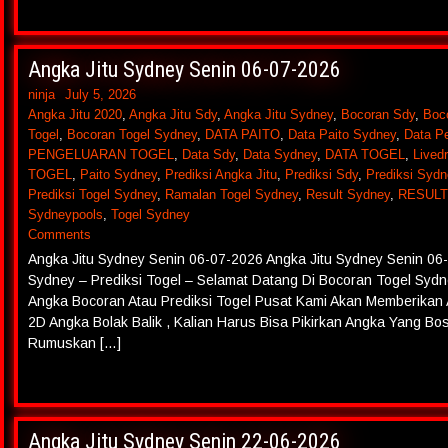
Angka Jitu Sydney Senin 06-07-2026
ninja
July 5, 2026
Angka Jitu 2020
,
Angka Jitu Sdy
,
Angka Jitu Sydney
,
Bocoran Sdy
,
Boc
Togel
,
Bocoran Togel Sydney
,
DATA PAITO
,
Data Paito Sydney
,
Data P
PENGELUARAN TOGEL
,
Data Sdy
,
Data Sydney
,
DATA TOGEL
,
Lived
TOGEL
,
Paito Sydney
,
Prediksi Angka Jitu
,
Prediksi Sdy
,
Prediksi Sydn
Prediksi Togel Sydney
,
Ramalan Togel Sydney
,
Result Sydney
,
RESULT
Sydneypools
,
Togel Sydney
Comments
Angka Jitu Sydney Senin 06-07-2026 Angka Jitu Sydney Senin 06-
Sydney – Prediksi Togel – Selamat Datang Di Bocoran Togel Sydn
Angka Bocoran Atau Prediksi Togel Pusat Kami Akan Memberikan A
2D Angka Bolak Balik , Kalian Harus Bisa Pikirkan Angka Yang Bo
Rumuskan […]
Angka Jitu Sydney Senin 22-06-2026