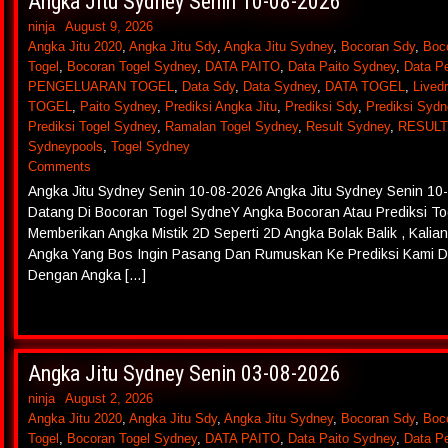
Angka Jitu Sydney Senin 10-08-2026
ninja
August 9, 2026
Angka Jitu 2020
,
Angka Jitu Sdy
,
Angka Jitu Sydney
,
Bocoran Sdy
,
Boc
Togel
,
Bocoran Togel Sydney
,
DATA PAITO
,
Data Paito Sydney
,
Data P
PENGELUARAN TOGEL
,
Data Sdy
,
Data Sydney
,
DATA TOGEL
,
Lived
TOGEL
,
Paito Sydney
,
Prediksi Angka Jitu
,
Prediksi Sdy
,
Prediksi Sydn
Prediksi Togel Sydney
,
Ramalan Togel Sydney
,
Result Sydney
,
RESULT
Sydneypools
,
Togel Sydney
Comments
Angka Jitu Sydney Senin 10-08-2026 Angka Jitu Sydney Senin 10
Datang Di Bocoran Togel SydneY Angka Bocoran Atau Prediksi To
Memberikan Angka Mistik 2D Seperti 2D Angka Bolak Balik , Kalian
Angka Yang Bos Ingin Pasang Dan Rumuskan Ke Prediksi Kami D
Dengan Angka […]
Angka Jitu Sydney Senin 03-08-2026
ninja
August 2, 2026
Angka Jitu 2020
,
Angka Jitu Sdy
,
Angka Jitu Sydney
,
Bocoran Sdy
,
Boc
Togel
,
Bocoran Togel Sydney
,
DATA PAITO
,
Data Paito Sydney
,
Data P