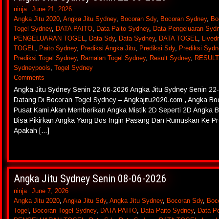
ninja
June 21, 2026
Angka Jitu 2020
,
Angka Jitu Sydney
,
Bocoran Sdy
,
Bocoran Sydney
,
Bo
Togel Sydney
,
DATA PAITO
,
Data Paito Sydney
,
Data Pengeluaran Syd
PENGELUARAN TOGEL
,
Data Sdy
,
Data Sydney
,
DATA TOGEL
,
Lived
TOGEL
,
Paito Sydney
,
Prediksi Angka Jitu
,
Prediksi Sdy
,
Prediksi Sydn
Prediksi Togel Sydney
,
Ramalan Togel Sydney
,
Result Sydney
,
RESULT
Sydneypools
,
Togel Sydney
Comments
Angka Jitu Sydney Senin 22-06-2026 Angka Jitu Sydney Senin 22
Datang Di Bocoran Togel Sydney – Angkajitu2020.com , Angka Boc
Pusat Kami Akan Memberikan Angka Mistik 2D Seperti 2D Angka Bo
Bisa Pikirkan Angka Yang Bos Ingin Pasang Dan Rumuskan Ke Pre
Apakah […]
Angka Jitu Sydney Senin 08-06-2026
ninja
June 7, 2026
Angka Jitu 2020
,
Angka Jitu Sdy
,
Angka Jitu Sydney
,
Bocoran Sdy
,
Boc
Togel
,
Bocoran Togel Sydney
,
DATA PAITO
,
Data Paito Sydney
,
Data P