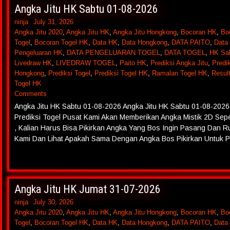
Angka Jitu HK Sabtu 01-08-2026
ninja
July 31, 2026
Angka Jitu 2020
,
Angka Jitu HK
,
Angka Jitu Hongkong
,
Bocoran HK
,
Bo
Togel
,
Bocoran Togel HK
,
Data HK
,
Data Hongkong
,
DATA PAITO
,
Data
Pengeluaran HK
,
DATA PENGELUARAN TOGEL
,
DATA TOGEL
,
HK Sa
Livedraw HK
,
LIVEDRAW TOGEL
,
Paito HK
,
Prediksi Angka Jitu
,
Predi
Hongkong
,
Prediksi Togel
,
Prediksi Togel HK
,
Ramalan Togel HK
,
Resul
Togel HK
Comments
Angka Jitu HK Sabtu 01-08-2026 Angka Jitu HK Sabtu 01-08-2026
Prediksi Togel Pusat Kami Akan Memberikan Angka Mistik 2D Sepe
, Kalian Harus Bisa Pikirkan Angka Yang Bos Ingin Pasang Dan 
Kami Dan Lihat Apakah Sama Dengan Angka Bos Pikirkan Untuk 
Angka Jitu HK Jumat 31-07-2026
ninja
July 30, 2026
Angka Jitu 2020
,
Angka Jitu HK
,
Angka Jitu Hongkong
,
Bocoran HK
,
Bo
Togel
,
Bocoran Togel HK
,
Data HK
,
Data Hongkong
,
DATA PAITO
,
Data