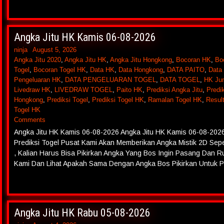
Angka Jitu HK Kamis 06-08-2026
ninja
August 5, 2026
Angka Jitu 2020
,
Angka Jitu HK
,
Angka Jitu Hongkong
,
Bocoran HK
,
Bo
Togel
,
Bocoran Togel HK
,
Data HK
,
Data Hongkong
,
DATA PAITO
,
Data
Pengeluaran HK
,
DATA PENGELUARAN TOGEL
,
DATA TOGEL
,
HK Ju
Livedraw HK
,
LIVEDRAW TOGEL
,
Paito HK
,
Prediksi Angka Jitu
,
Predi
Hongkong
,
Prediksi Togel
,
Prediksi Togel HK
,
Ramalan Togel HK
,
Resul
Togel HK
Comments
Angka Jitu HK Kamis 06-08-2026 Angka Jitu HK Kamis 06-08-2026
Prediksi Togel Pusat Kami Akan Memberikan Angka Mistik 2D Sepe
, Kalian Harus Bisa Pikirkan Angka Yang Bos Ingin Pasang Dan 
Kami Dan Lihat Apakah Sama Dengan Angka Bos Pikirkan Untuk 
Angka Jitu HK Rabu 05-08-2026