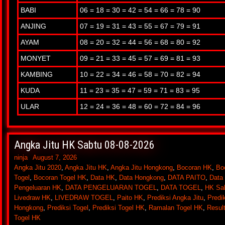
BABI
06 = 18 = 30 = 42 = 54 = 66 = 78 = 90
ANJING
07 = 19 = 31 = 43 = 55 = 67 = 79 = 91
AYAM
08 = 20 = 32 = 44 = 56 = 68 = 80 = 92
MONYET
09 = 21 = 33 = 45 = 57 = 69 = 81 = 93
KAMBING
10 = 22 = 34 = 46 = 58 = 70 = 82 = 94
KUDA
11 = 23 = 35 = 47 = 59 = 71 = 83 = 95
ULAR
12 = 24 = 36 = 48 = 60 = 72 = 84 = 96
Angka Jitu HK Sabtu 08-08-2026
ninja
August 7, 2026
Angka Jitu 2020
,
Angka Jitu HK
,
Angka Jitu Hongkong
,
Bocoran HK
,
Bo
Togel
,
Bocoran Togel HK
,
Data HK
,
Data Hongkong
,
DATA PAITO
,
Data
Pengeluaran HK
,
DATA PENGELUARAN TOGEL
,
DATA TOGEL
,
HK Sa
Livedraw HK
,
LIVEDRAW TOGEL
,
Paito HK
,
Prediksi Angka Jitu
,
Predi
Hongkong
,
Prediksi Togel
,
Prediksi Togel HK
,
Ramalan Togel HK
,
Resul
Togel HK