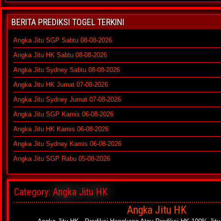
BERITA PREDIKSI TOGEL TERKINI
Angka Jitu SGP Sabtu 08-08-2026
Angka Jitu HK Sabtu 08-08-2026
Angka Jitu Sydney Sabtu 08-08-2026
Angka Jitu HK Jumat 07-08-2026
Angka Jitu Sydney Jumat 07-08-2026
Angka Jitu SGP Kamis 06-08-2026
Angka Jitu HK Kamis 06-08-2026
Angka Jitu Sydney Kamis 06-08-2026
Angka Jitu SGP Rabu 05-08-2026
Category:
Angka Jitu HK
Angka Jitu HK