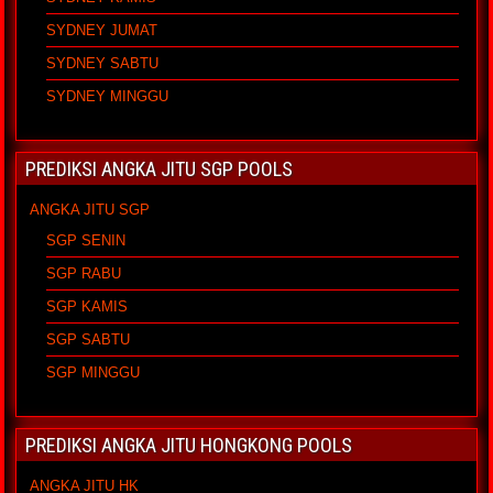
SYDNEY JUMAT
SYDNEY SABTU
SYDNEY MINGGU
PREDIKSI ANGKA JITU SGP POOLS
ANGKA JITU SGP
SGP SENIN
SGP RABU
SGP KAMIS
SGP SABTU
SGP MINGGU
PREDIKSI ANGKA JITU HONGKONG POOLS
ANGKA JITU HK