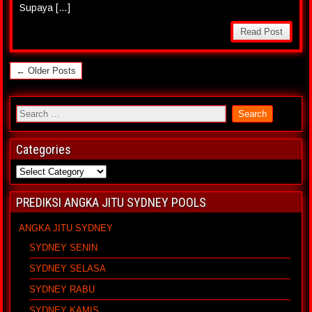
Supaya […]
Read Post
← Older Posts
Categories
PREDIKSI ANGKA JITU SYDNEY POOLS
ANGKA JITU SYDNEY
SYDNEY SENIN
SYDNEY SELASA
SYDNEY RABU
SYDNEY KAMIS