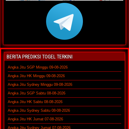
BERITA PREDIKSI TOGEL TERKINI
Angka Jitu SGP Minggu 09-08-2026
Angka Jitu HK Minggu 09-08-2026
Angka Jitu Sydney Minggu 09-08-2026
Angka Jitu SGP Sabtu 08-08-2026
Angka Jitu HK Sabtu 08-08-2026
Angka Jitu Sydney Sabtu 08-08-2026
Angka Jitu HK Jumat 07-08-2026
Angka Jitu Sydney Jumat 07-08-2026