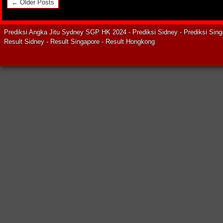
← Older Posts
Prediksi Angka Jitu Sydney SGP HK 2024 - Prediksi Sidney - Prediksi Sing
Result Sidney - Result Singapore - Result Hongkong