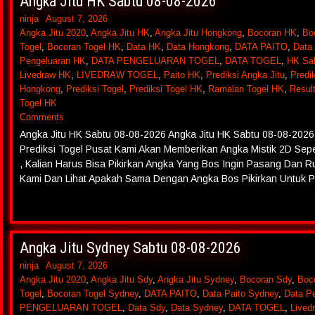
Angka Jitu HK Sabtu 08-08-2026
ninja
August 7, 2026
Angka Jitu 2020
,
Angka Jitu HK
,
Angka Jitu Hongkong
,
Bocoran HK
,
Bo
Togel
,
Bocoran Togel HK
,
Data HK
,
Data Hongkong
,
DATA PAITO
,
Data
Pengeluaran HK
,
DATA PENGELUARAN TOGEL
,
DATA TOGEL
,
HK Sa
Livedraw HK
,
LIVEDRAW TOGEL
,
Paito HK
,
Prediksi Angka Jitu
,
Predi
Hongkong
,
Prediksi Togel
,
Prediksi Togel HK
,
Ramalan Togel HK
,
Resul
Togel HK
Comments
Angka Jitu HK Sabtu 08-08-2026 Angka Jitu HK Sabtu 08-08-2026
Prediksi Togel Pusat Kami Akan Memberikan Angka Mistik 2D Sepe
, Kalian Harus Bisa Pikirkan Angka Yang Bos Ingin Pasang Dan 
Kami Dan Lihat Apakah Sama Dengan Angka Bos Pikirkan Untuk 
Angka Jitu Sydney Sabtu 08-08-2026
ninja
August 7, 2026
Angka Jitu 2020
,
Angka Jitu Sdy
,
Angka Jitu Sydney
,
Bocoran Sdy
,
Boc
Togel
,
Bocoran Togel Sydney
,
DATA PAITO
,
Data Paito Sydney
,
Data P
PENGELUARAN TOGEL
,
Data Sdy
,
Data Sydney
,
DATA TOGEL
,
Lived