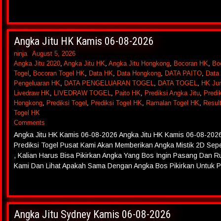
Angka Jitu HK Kamis 06-08-2026
ninja
August 5, 2026
Angka Jitu 2020
,
Angka Jitu HK
,
Angka Jitu Hongkong
,
Bocoran HK
,
Bo
Togel
,
Bocoran Togel HK
,
Data HK
,
Data Hongkong
,
DATA PAITO
,
Data
Pengeluaran HK
,
DATA PENGELUARAN TOGEL
,
DATA TOGEL
,
HK Ju
Livedraw HK
,
LIVEDRAW TOGEL
,
Paito HK
,
Prediksi Angka Jitu
,
Predi
Hongkong
,
Prediksi Togel
,
Prediksi Togel HK
,
Ramalan Togel HK
,
Resul
Togel HK
Comments
Angka Jitu HK Kamis 06-08-2026 Angka Jitu HK Kamis 06-08-2026
Prediksi Togel Pusat Kami Akan Memberikan Angka Mistik 2D Sepe
, Kalian Harus Bisa Pikirkan Angka Yang Bos Ingin Pasang Dan 
Kami Dan Lihat Apakah Sama Dengan Angka Bos Pikirkan Untuk 
Angka Jitu Sydney Kamis 06-08-2026