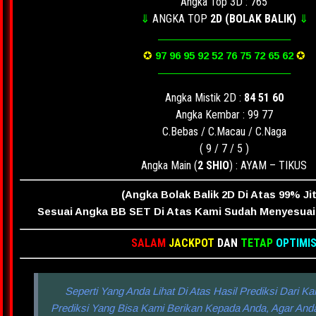
Angka Top 3D : 765
⇓
ANGKA TOP
2D
(BOLAK BALIK)
⇓
————————————–
✪
97 96 95 92 52 76 75 72 65 62
✪
————————————–
Angka Mistik 2D :
84 51 60
Angka Kembar : 99 77
C.Bebas / C.Macau / C.Naga
( 9 / 7 / 5 )
Angka Main (
2 SHIO
) : AYAM – TIKUS
(Angka Bolak Balik 2D Di Atas 99% Ji
Sesuai Angka BB SET Di Atas Kami Sudah Menyesuai
SALAM
JACKPOT
DAN
TETAP
OPTIMI
Seperti Yang Anda Lihat Di Atas Hasil Prediksi Dari Ka
Prediksi Yang Bisa Kami Berikan Kepada Anda, Agar An