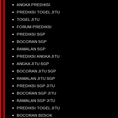
ANGKA PREDIKSI
PREDIKSI TOGEL JITU
TOGEL JITU
FORUM PREDIKSI
PREDIKSI SGP
BOCORAN SGP
RAMALAN SGP
PREDIKSI ANGKA JITU
ANGKA JITU SGP
BOCORAN JITU SGP
RAMALAN JITU SGP
PREDIKSI SGP JITU
BOCORAN SGP JITU
RAMALAN SGP JITU
PREDIKSI TOGEL JITU
BOCORAN BESOK