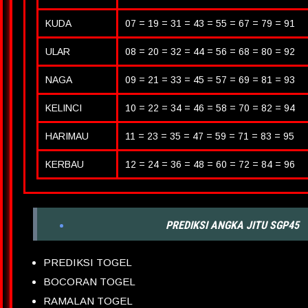
KUDA
07 = 19 = 31 = 43 = 55 = 67 = 79 = 91
ULAR
08 = 20 = 32 = 44 = 56 = 68 = 80 = 92
NAGA
09 = 21 = 33 = 45 = 57 = 69 = 81 = 93
KELINCI
10 = 22 = 34 = 46 = 58 = 70 = 82 = 94
HARIMAU
11 = 23 = 35 = 47 = 59 = 71 = 83 = 95
KERBAU
12 = 24 = 36 = 48 = 60 = 72 = 84 = 96
PREDIKSI ANGKA JITU SGP45
PREDIKSI TOGEL
BOCORAN TOGEL
RAMALAN TOGEL