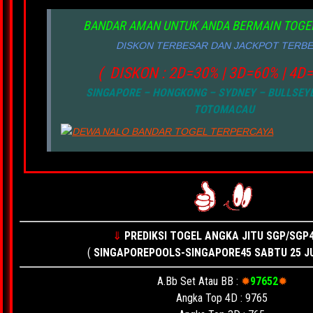
BANDAR AMAN UNTUK ANDA BERMAIN TOGEL
DISKON TERBESAR DAN JACKPOT TERB
( DISKON : 2D=30% | 3D=60% | 4D
SINGAPORE – HONGKONG – SYDNEY – BULLSEYE
TOTOMACAU
⇓
PREDIKSI TOGEL ANGKA JITU SGP/SGP
(
SINGAPOREPOOLS-SINGAPORE45
SABTU 25 J
A.Bb Set Atau BB :
✹
97652
✹
Angka Top 4D : 9765