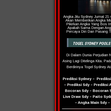
Angka Jitu Sydney Jumat 21-
Akan Memberikan Angka Mist
Pikirkan Angka Yang Bos I
Apakah Sama Dengan Angk
Percaya Diri Dan Pasang T
TOGEL SYDNEY POOLS 
Di Dalam Dunia Perjudian 
Asing Lagi Ditelinga Kita. Pa
Berdirinya Togel Sydney A
Prediksi Sydney – Prediks
– Prediksi Sdy – Prediksi
Bocoran Sdy – Bocoran Sy
Live Draw Sdy – Paito Sy
– Angka Main Sdy – 