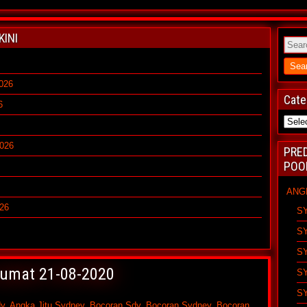
KINI
026
Cate
6
2026
PRE
POO
ANG
026
S
S
S
Jumat 21-08-2020
S
S
dy
,
Angka Jitu Sydney
,
Bocoran Sdy
,
Bocoran Sydney
,
Bocoran