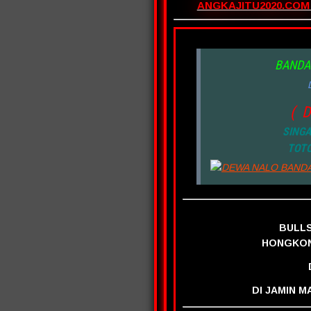
ANGKAJITU2020.CO
BANDA
( D
SINGA
TOT
BULLS
HONGKO
DI JAMIN M