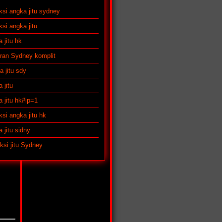
ksi angka jitu sydney
ksi angka jitu
 jitu hk
ran Sydney komplit
a jitu sdy
 jitu
 jitu hk#ip=1
ksi angka jitu hk
 jitu sidny
ksi jitu Sydney