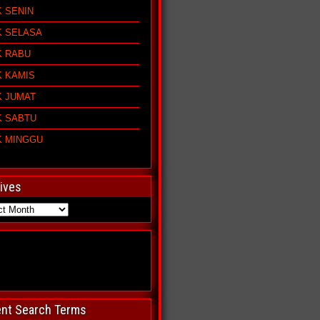
K SENIN
K SELASA
K RABU
K KAMIS
K JUMAT
K SABTU
K MINGGU
ives
nt Search Terms