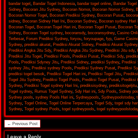
bandar togel
,
Bandar Togel Indonesia
,
bandar togel online
,
Bandar Togel 
Sidney
,
Bocoran Jitu Sydney
,
Bocoran Nomor
,
Bocoran Nomor Sidney
,
B
Bocoran Nomor Togel
,
Bocoran Prediksi Sydney
,
Bocoran Pusat
,
bocora
sidney
,
Bocoran Sidney Hari Ini
,
Bocoran Sydney
,
Bocoran sydney Hari I
Bocoran Togel
,
Bocoran Togel Hari ini
,
Bocoran Togel Pusat
,
Bocoran To
Sidney
,
Bocoran Togel sydney
,
bocoransdy
,
bocoransydney
,
Casino Onl
Terbesar
,
Forum Prediksi Sydney
,
foryou
,
foryoupage
,
fyp
,
Game Casin
Sydney
,
prediksi akurat
,
Prediksi Akurat Sidney
,
Prediksi Akurat Sydney
Prediksi Angka Jitu Sdy
,
Prediksi Angka Jitu Sydney
,
Prediksi Jitu sdy
,
Prediksi Jitu Togel
,
Prediksi Pools
,
Prediksi Pusat
,
Prediksi Sdy
,
prediks
Pools
,
Prediksi Sdyney Jitu
,
Prediksi Sidney
,
prediksi Sydney
,
Prediksi 
sydney Jitu
,
Prediksi sydney Pools
,
Prediksi Sydney Pusat
,
Prediksi S
prediksi togel besok
,
Prediksi Togel Hari ini
,
Prediksi Togel Jitu
,
Prediksi
Togel Jitu Sydney
,
Prediksi Togel Pools
,
Prediksi Togel Pusat
,
Prediksi 
Sydney
,
Prediksi Togel sydney Hari Ini
,
prediksisydney
,
prediksitogeljitu
Togel sydney
,
Rumus Togel Sydney
,
Sdy Hari ini
,
Sdy Pools
,
Sidney po
Sydney pools
,
sydney Pools Hari ini
,
Sydneypools
,
Sydneypoolstoday
,
t
Sydney
,
Togel Online
,
Togel Online Terpercaya
,
Togel Sdy
,
togel sdy hari
Sydney
,
Togel sydney Pools
,
togel sydneypools
,
togel sydneypoolstoda
← Previous Post
Leave a Reply