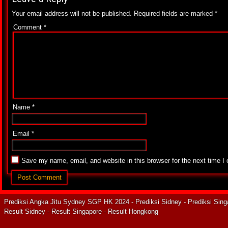
Your email address will not be published.
Required fields are marked
*
Comment
*
Name
*
Email
*
Save my name, email, and website in this browser for the next time 
Prediksi Angka Jitu Sydney SGP HK 2024 - Prediksi Sidney - Prediksi Sing
Result Sidney - Result Singapore - Result Hongkong