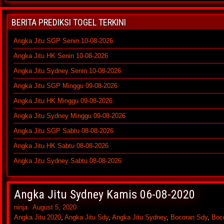
BERITA PREDIKSI TOGEL TERKINI
Angka Jitu SGP Senin 10-08-2026
Angka Jitu HK Senin 10-08-2026
Angka Jitu Sydney Senin 10-08-2026
Angka Jitu SGP Minggu 09-08-2026
Angka Jitu HK Minggu 09-08-2026
Angka Jitu Sydney Minggu 09-08-2026
Angka Jitu SGP Sabtu 08-08-2026
Angka Jitu HK Sabtu 08-08-2026
Angka Jitu Sydney Sabtu 08-08-2026
Angka Jitu Sydney Kamis 06-08-2020
ninja
August 5, 2020
Angka Jitu 2020
,
Angka Jitu Sdy
,
Angka Jitu Sydney
,
Bocoran Sdy
,
Boc