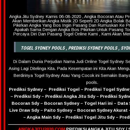
Angka Jitu Sydney Kamis 06-08-2020 , Angka Bocoran Atau Pr
Akan Memberikan Angka Mistik 2D Seperti 2D Angka Bolak Bal
Pikirkan Angka Yang Bos Ingin Pasang Dan Rumuskan Ke Pre
Apakah Sama Dengan Angka Bos Pikirkan Untuk Pasang To
Percaya Diri Dan Pasang Togel Online Kami , Kami Akan Me
TOGEL SYDNEY POOLS , PREDIKSI SYDNEY POOLS , SY
Di Dalam Dunia Perjudian Nama Judi Online Togel Sydney S
Asing Lagi Ditelinga Kita. Pada Kesempatan ini Kita Akan Mengu
Berdirinya Togel Sydney Atau Yang Cocok ini Semakin Bany
pools.
Prediksi Sydney – Prediksi Togel – Prediksi Togel Syd
– Prediksi Sdy – Prediksi Angka Jitu Sdy – Prediksi Sydn
Bocoran Sdy – Bocoran Sydney – Togel Hari ini – Data
Live Draw Sdy – Paito Sydney – Bocoran Sydney Akurat 
– Angka Main Sdy – Prediksi Togel Jitu Sdy – Pred
ANGKAJITU2020.COM
PREDIKSI ANGKA JITU SDY /