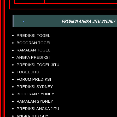
PREDIKSI ANGKA JITU SYDNEY
PREDIKSI TOGEL
BOCORAN TOGEL
RAMALAN TOGEL
ANGKA PREDIKSI
PREDIKSI TOGEL JITU
TOGEL JITU
FORUM PREDIKSI
PREDIKSI SYDNEY
BOCORAN SYDNEY
RAMALAN SYDNEY
PREDIKSI ANGKA JITU
ANGKA JITU SDY