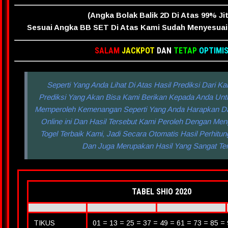
(Angka Bolak Balik 2D Di Atas 99% Ji
Sesuai Angka BB SET Di Atas Kami Sudah Menyesuai
SALAM
JACKPOT
DAN
TETAP
OPTIMI
Seperti Yang Anda Lihat Di Atas Hasil Prediksi Dari Ka
Prediksi Yang Akan Bisa Kami Berikan Kepada Anda Unt
Memperoleh Kemenangan Seperti Yang Anda Harapkan Da
Online ini Dan Hasil Tersebut Kami Peroleh Dengan M
Togel Terbaik Kami, Jadi Secara Otomatis Hasil Perhitu
Dan Juga Merupakan Hasil Yang Sangat Ter
TABEL SHIO 2020
TIKUS
01 = 13 = 25 = 37 = 49 = 61 = 73 = 85 =