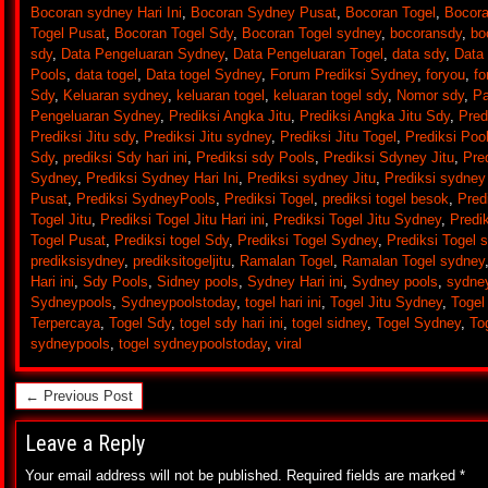
Bocoran sydney Hari Ini
,
Bocoran Sydney Pusat
,
Bocoran Togel
,
Bocora
Togel Pusat
,
Bocoran Togel Sdy
,
Bocoran Togel sydney
,
bocoransdy
,
bo
sdy
,
Data Pengeluaran Sydney
,
Data Pengeluaran Togel
,
data sdy
,
Data
Pools
,
data togel
,
Data togel Sydney
,
Forum Prediksi Sydney
,
foryou
,
fo
Sdy
,
Keluaran sydney
,
keluaran togel
,
keluaran togel sdy
,
Nomor sdy
,
Pa
Pengeluaran Sydney
,
Prediksi Angka Jitu
,
Prediksi Angka Jitu Sdy
,
Pred
Prediksi Jitu sdy
,
Prediksi Jitu sydney
,
Prediksi Jitu Togel
,
Prediksi Poo
Sdy
,
prediksi Sdy hari ini
,
Prediksi sdy Pools
,
Prediksi Sdyney Jitu
,
Pre
Sydney
,
Prediksi Sydney Hari Ini
,
Prediksi sydney Jitu
,
Prediksi sydney
Pusat
,
Prediksi SydneyPools
,
Prediksi Togel
,
prediksi togel besok
,
Predi
Togel Jitu
,
Prediksi Togel Jitu Hari ini
,
Prediksi Togel Jitu Sydney
,
Predi
Togel Pusat
,
Prediksi togel Sdy
,
Prediksi Togel Sydney
,
Prediksi Togel s
prediksisydney
,
prediksitogeljitu
,
Ramalan Togel
,
Ramalan Togel sydney
Hari ini
,
Sdy Pools
,
Sidney pools
,
Sydney Hari ini
,
Sydney pools
,
sydney
Sydneypools
,
Sydneypoolstoday
,
togel hari ini
,
Togel Jitu Sydney
,
Togel
Terpercaya
,
Togel Sdy
,
togel sdy hari ini
,
togel sidney
,
Togel Sydney
,
To
sydneypools
,
togel sydneypoolstoday
,
viral
← Previous Post
Leave a Reply
Your email address will not be published.
Required fields are marked
*