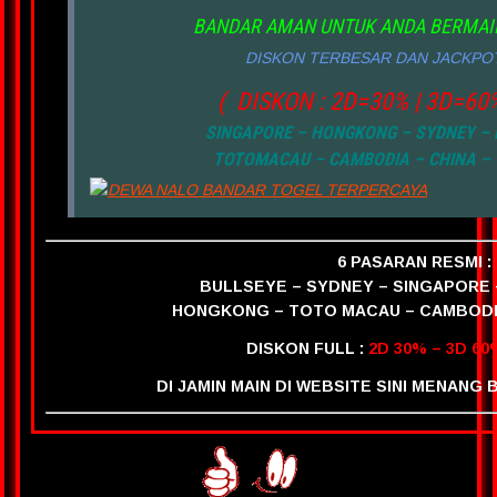
BANDAR AMAN UNTUK ANDA BERMAIN
DISKON TERBESAR DAN JACKPO
( DISKON : 2D=30% | 3D=60
SINGAPORE – HONGKONG – SYDNEY – 
TOTOMACAU
– CAMBODIA
– CHINA
–
6 PASARAN RESMI :
BULLSEYE – SYDNEY – SINGAPORE 
HONGKONG –
TOTO MACAU – CAMBODIA
DISKON FULL :
2D 30% – 3D 60
DI JAMIN MAIN DI WEBSITE SINI MENANG 