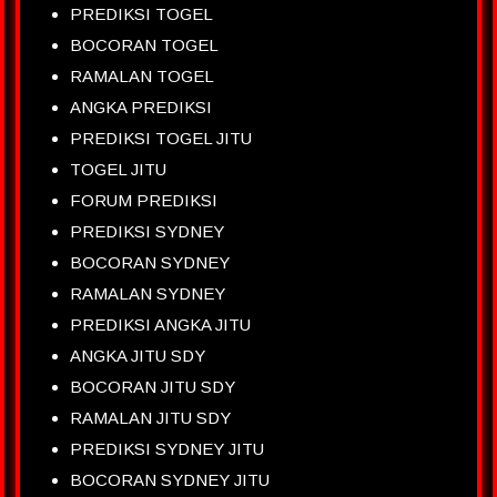
PREDIKSI TOGEL
BOCORAN TOGEL
RAMALAN TOGEL
ANGKA PREDIKSI
PREDIKSI TOGEL JITU
TOGEL JITU
FORUM PREDIKSI
PREDIKSI SYDNEY
BOCORAN SYDNEY
RAMALAN SYDNEY
PREDIKSI ANGKA JITU
ANGKA JITU SDY
BOCORAN JITU SDY
RAMALAN JITU SDY
PREDIKSI SYDNEY JITU
BOCORAN SYDNEY JITU