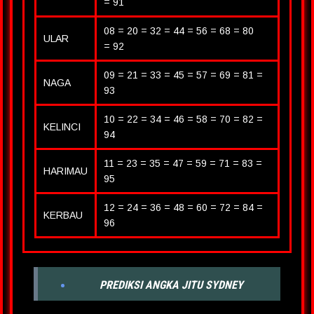
= 91
08 = 20 = 32 = 44 = 56 = 68 = 80
ULAR
= 92
09 = 21 = 33 = 45 = 57 = 69 = 81 =
NAGA
93
10 = 22 = 34 = 46 = 58 = 70 = 82 =
KELINCI
94
11 = 23 = 35 = 47 = 59 = 71 = 83 =
HARIMAU
95
12 = 24 = 36 = 48 = 60 = 72 = 84 =
KERBAU
96
PREDIKSI ANGKA JITU SYDNEY