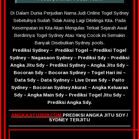
Di Dalam Dunia Perjudian Nama Judi Online Togel Sydney
Sebetulnya Sudah Tidak Asing Lagi Ditelinga Kita. Pada
Kesempatan ini Kita Akan Mengulas Terkait Sejarah Awal
Berdirinya Togel Sydney Atau Yang Cocok ini Semakin
Banyak Disebutkan Sydney pools.
Prediksi Sydney – Prediksi Togel – Prediksi Togel
Sydney – Nagasaon Sydney – Prediksi Sdy – Prediksi
Angka Jitu Sdy – Prediksi Sydney – Angka Jitu Sdy –
Bocoran Sdy – Bocoran Sydney – Togel Hari ini –
Data Sdy – Data Sydney – Live Draw Sdy – Paito
Sydney – Bocoran Sydney Akurat – Angka Keluaran
Sdy – Angka Main Sdy – Prediksi Togel Jitu Sdy –
Prediksi Angka Sdy.
ANGKAJITU2020.COM
PREDIKSI ANGKA JITU SDY /
SYDNEY TERJITU