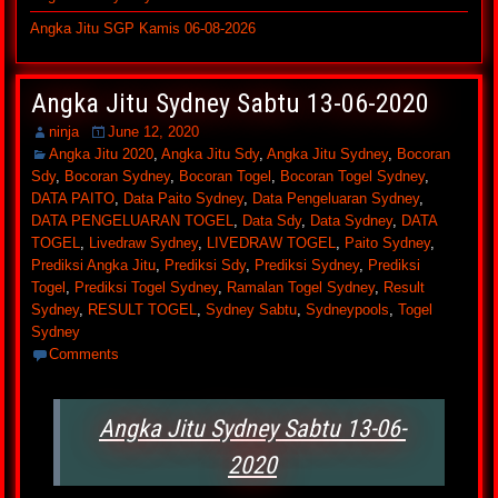
Angka Jitu SGP Kamis 06-08-2026
Angka Jitu Sydney Sabtu 13-06-2020
ninja
June 12, 2020
Angka Jitu 2020
,
Angka Jitu Sdy
,
Angka Jitu Sydney
,
Bocoran
Sdy
,
Bocoran Sydney
,
Bocoran Togel
,
Bocoran Togel Sydney
,
DATA PAITO
,
Data Paito Sydney
,
Data Pengeluaran Sydney
,
DATA PENGELUARAN TOGEL
,
Data Sdy
,
Data Sydney
,
DATA
TOGEL
,
Livedraw Sydney
,
LIVEDRAW TOGEL
,
Paito Sydney
,
Prediksi Angka Jitu
,
Prediksi Sdy
,
Prediksi Sydney
,
Prediksi
Togel
,
Prediksi Togel Sydney
,
Ramalan Togel Sydney
,
Result
Sydney
,
RESULT TOGEL
,
Sydney Sabtu
,
Sydneypools
,
Togel
Sydney
Comments
Angka Jitu Sydney Sabtu 13-06-
2020