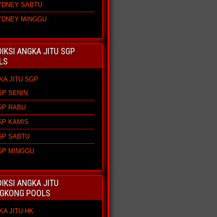
YDNEY SABTU
YDNEY MINGGU
IKSI ANGKA JITU SGP
LS
KA JITU SGP
GP SENIN
GP RABU
GP KAMIS
GP SABTU
GP MINGGU
IKSI ANGKA JITU
GKONG POOLS
KA JITU HK