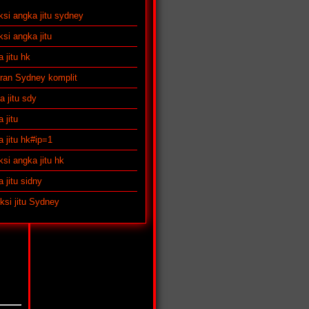
ksi angka jitu sydney
ksi angka jitu
 jitu hk
ran Sydney komplit
a jitu sdy
 jitu
 jitu hk#ip=1
ksi angka jitu hk
 jitu sidny
ksi jitu Sydney