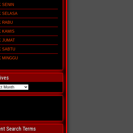
K SENIN
K SELASA
K RABU
K KAMIS
K JUMAT
K SABTU
K MINGGU
ives
nt Search Terms