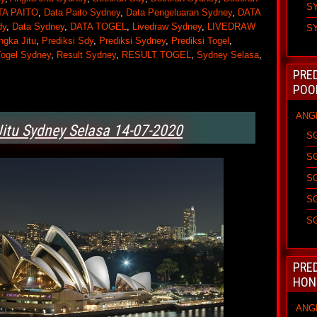
S
TA PAITO
,
Data Paito Sydney
,
Data Pengeluaran Sydney
,
DATA
dy
,
Data Sydney
,
DATA TOGEL
,
Livedraw Sydney
,
LIVEDRAW
S
ngka Jitu
,
Prediksi Sdy
,
Prediksi Sydney
,
Prediksi Togel
,
ogel Sydney
,
Result Sydney
,
RESULT TOGEL
,
Sydney Selasa
,
PRED
POO
ANG
itu Sydney Selasa 14-07-2020
S
S
S
S
S
PRED
HON
ANG