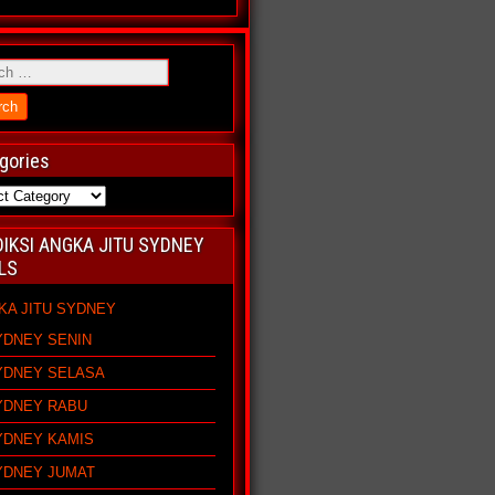
gories
DIKSI ANGKA JITU SYDNEY
LS
KA JITU SYDNEY
YDNEY SENIN
YDNEY SELASA
YDNEY RABU
YDNEY KAMIS
YDNEY JUMAT