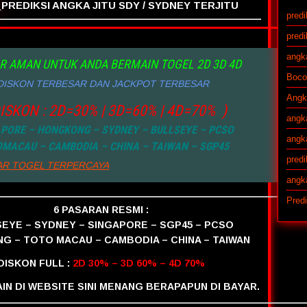
M
PREDIKSI ANGKA JITU SDY / SYDNEY TERJITU
predi
predi
angka
R AMAN UNTUK ANDA BERMAIN TOGEL 2D 3D 4D
Boco
DISKON TERBESAR DAN JACKPOT TERBESAR
Angk
ISKON : 2D=30% | 3D=60% | 4D=70% )
angka
PORE – HONGKONG – SYDNEY – BULLSEYE – PCSO
angka
OMACAU
– CAMBODIA
– CHINA
– TAIWAN
– SGP45
predi
angka
Predi
6 PASARAN RESMI :
EYE – SYDNEY – SINGAPORE – SGP45 – PCSO
NG –
TOTO MACAU – CAMBODIA – CHINA – TAIWAN
DISKON FULL :
2D 30% – 3D 60% – 4D 70%
AIN DI WEBSITE SINI MENANG BERAPAPUN DI BAYAR.