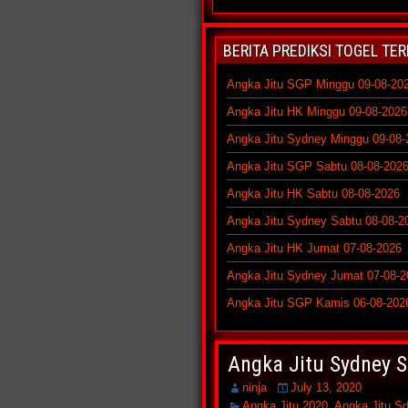
BERITA PREDIKSI TOGEL TER
Angka Jitu SGP Minggu 09-08-20
Angka Jitu HK Minggu 09-08-2026
Angka Jitu Sydney Minggu 09-08-
Angka Jitu SGP Sabtu 08-08-202
Angka Jitu HK Sabtu 08-08-2026
Angka Jitu Sydney Sabtu 08-08-2
Angka Jitu HK Jumat 07-08-2026
Angka Jitu Sydney Jumat 07-08-2
Angka Jitu SGP Kamis 06-08-202
Angka Jitu Sydney 
ninja
July 13, 2020
Angka Jitu 2020
,
Angka Jitu S