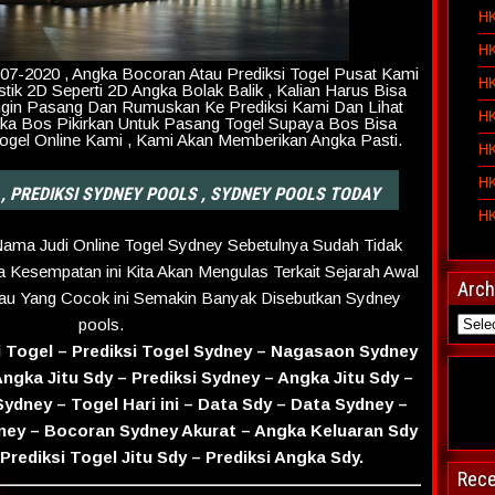
H
H
-07-2020 , Angka Bocoran Atau Prediksi Togel Pusat Kami
H
ik 2D Seperti 2D Angka Bolak Balik , Kalian Harus Bisa
ngin Pasang Dan Rumuskan Ke Prediksi Kami Dan Lihat
H
a Bos Pikirkan Untuk Pasang Togel Supaya Bos Bisa
ogel Online Kami , Kami Akan Memberikan Angka Pasti.
H
H
, PREDIKSI SYDNEY POOLS , SYDNEY POOLS TODAY
H
Nama Judi Online Togel Sydney Sebetulnya Sudah Tidak
da Kesempatan ini Kita Akan Mengulas Terkait Sejarah Awal
Arch
tau Yang Cocok ini Semakin Banyak Disebutkan Sydney
pools.
i Togel – Prediksi Togel Sydney – Nagasaon Sydney
 Angka Jitu Sdy – Prediksi Sydney – Angka Jitu Sdy –
dney – Togel Hari ini – Data Sdy – Data Sydney –
dney – Bocoran Sydney Akurat – Angka Keluaran Sdy
Prediksi Togel Jitu Sdy – Prediksi Angka Sdy.
Rece