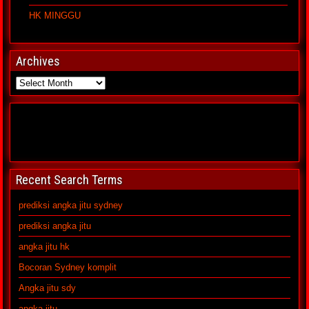
HK MINGGU
Archives
Recent Search Terms
prediksi angka jitu sydney
prediksi angka jitu
angka jitu hk
Bocoran Sydney komplit
Angka jitu sdy
angka jitu