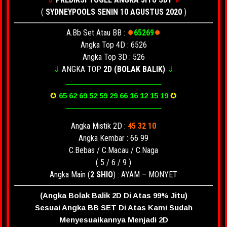
(
SYDNEYPOOLS
SENIN 10 AGUSTUS 2020
)
A.Bb Set Atau BB :
✹
65269
✹
Angka Top 4D : 6526
Angka Top 3D : 526
⇓
ANGKA TOP
2D
(BOLAK BALIK)
⇓
————————————–
✪
65 62 69 52 59 29 66 16 12 15 19
✪
————————————–
Angka Mistik 2D :
45 32 10
Angka Kembar : 66 99
C.Bebas / C.Macau / C.Naga
( 5 / 6 / 9 )
Angka Main (
2 SHIO
) : AYAM – MONYET
(Angka Bolak Balik 2D Di Atas 99% Jitu)
Sesuai Angka BB SET Di Atas Kami Sudah
Menyesuaikannya Menjadi 2D