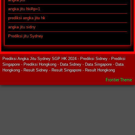
angka jitu hk#ip=1
prediksi angka jitu hk
angka jitu sidny
Prediksi jitu Sydney
Prediksi Angka Jitu Sydney SGP HK 2024 - Prediksi Sidney - Prediksi
Singapore - Prediksi Hongkong - Data Sidney - Data Singapore - Data
Hongkong - Result Sidney - Result Singapore - Result Hongkong
Frontier Theme