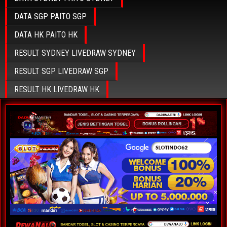
DATA SGP PAITO SGP
DATA HK PAITO HK
RESULT SYDNEY LIVEDRAW SYDNEY
RESULT SGP LIVEDRAW SGP
RESULT HK LIVEDRAW HK