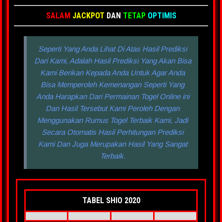
SALAM
JACKPOT
DAN
TETAP
OPTIMIS
Seperti Yang Anda Lihat Di Atas Hasil Prediksi
Dari Kami, Adalah Hasil Prediksi Yang Akan Bisa
Kami Berikan Kepada Anda Untuk Agar Anda
Bisa Memperoleh Kemenangan Seperti Yang
Anda Harapkan Dari Permainan Togel Online ini
Dan Hasil Tersebut Kami Peroleh Dengan
Menggunakan Rumus Togel Terbaik Kami, Jadi
Secara Otomatis Hasil Perhitungan Prediksi
Kami Dan Juga Merupakan Hasil Yang Sangat
Terbaik.
TABEL SHIO 2020