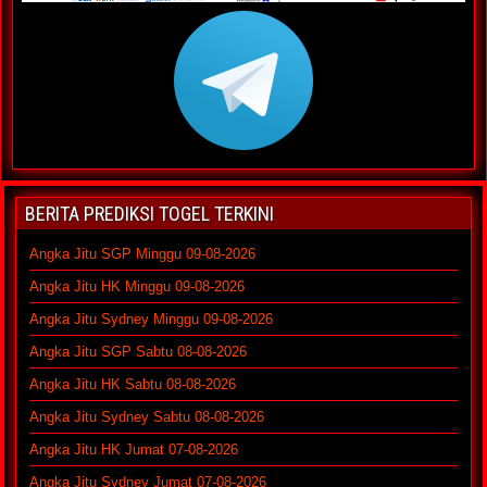
BERITA PREDIKSI TOGEL TERKINI
Angka Jitu SGP Minggu 09-08-2026
Angka Jitu HK Minggu 09-08-2026
Angka Jitu Sydney Minggu 09-08-2026
Angka Jitu SGP Sabtu 08-08-2026
Angka Jitu HK Sabtu 08-08-2026
Angka Jitu Sydney Sabtu 08-08-2026
Angka Jitu HK Jumat 07-08-2026
Angka Jitu Sydney Jumat 07-08-2026