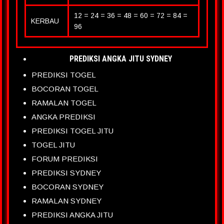
12 = 24 = 36 = 48 = 60 = 72 = 84 =
KERBAU
96
PREDIKSI ANGKA JITU SYDNEY
PREDIKSI TOGEL
BOCORAN TOGEL
RAMALAN TOGEL
ANGKA PREDIKSI
PREDIKSI TOGEL JITU
TOGEL JITU
FORUM PREDIKSI
PREDIKSI SYDNEY
BOCORAN SYDNEY
RAMALAN SYDNEY
PREDIKSI ANGKA JITU