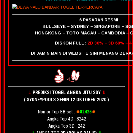
6 PASARAN RESMI :
BULLSEYE – SYDNEY – SINGAPORE – SG
HONGKONG –
TOTO MACAU – CAMBODIA – C
DISKON FULL :
2D 30% – 3D 60% – 4
DI JAMIN MAIN DI WEBSITE SINI MENANG BERA
⇓
PREDIKSI TOGEL ANGKA JITU SDY
⇓
(
SYDNEYPOOLS
SENIN 12 OKTOBER 2020
)
Nomor Top BB-set :
✹
82425
✹
Angka Top 4D : 8242
Angka Top 3D : 242