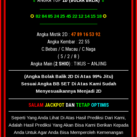
⇓
ANGKA TOP
2D
(BOLAK BALIK)
⇓
————————————–
✪
82 84 85 24 25 45 22 12 14 15 18
✪
————————————–
Angka Mistik 2D :
47 89 16 53 92
Angka Kembar : 22 55
C.Bebas / C.Macau / C.Naga
( 5 / 2 / 8 )
Angka Main (
2 SHIO
) : TIKUS – ANJING
(Angka Bolak Balik 2D Di Atas 99% Jitu)
Sesuai Angka BB SET Di Atas Kami Sudah
Menyesuaikannya Menjadi 2D
SALAM
JACKPOT
DAN
TETAP
OPTIMIS
Seperti Yang Anda Lihat Di Atas Hasil Prediksi Dari Kami,
Adalah Hasil Prediksi Yang Akan Bisa Kami Berikan Kepada
Anda Untuk Agar Anda Bisa Memperoleh Kemenangan