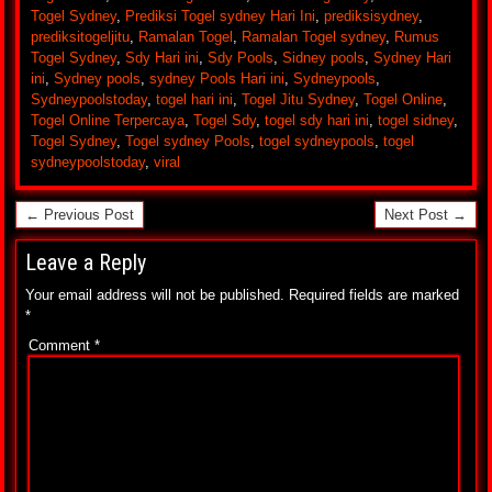
Togel Sydney
,
Prediksi Togel sydney Hari Ini
,
prediksisydney
,
prediksitogeljitu
,
Ramalan Togel
,
Ramalan Togel sydney
,
Rumus
Togel Sydney
,
Sdy Hari ini
,
Sdy Pools
,
Sidney pools
,
Sydney Hari
ini
,
Sydney pools
,
sydney Pools Hari ini
,
Sydneypools
,
Sydneypoolstoday
,
togel hari ini
,
Togel Jitu Sydney
,
Togel Online
,
Togel Online Terpercaya
,
Togel Sdy
,
togel sdy hari ini
,
togel sidney
,
Togel Sydney
,
Togel sydney Pools
,
togel sydneypools
,
togel
sydneypoolstoday
,
viral
← Previous Post
Next Post →
Leave a Reply
Your email address will not be published.
Required fields are marked
*
Comment
*