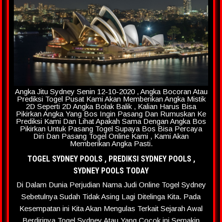
Angka Jitu Sydney Senin 12-10-2020 , Angka Bocoran Atau
Prediksi Togel Pusat Kami Akan Memberikan Angka Mistik
2D Seperti 2D Angka Bolak Balik , Kalian Harus Bisa
Pikirkan Angka Yang Bos Ingin Pasang Dan Rumuskan Ke
Prediksi Kami Dan Lihat Apakah Sama Dengan Angka Bos
Pikirkan Untuk Pasang Togel Supaya Bos Bisa Percaya
Diri Dan Pasang Togel Online Kami , Kami Akan
Memberikan Angka Pasti.
TOGEL SYDNEY POOLS , PREDIKSI SYDNEY POOLS ,
SYDNEY POOLS TODAY
Di Dalam Dunia Perjudian Nama Judi Online Togel Sydney
Sebetulnya Sudah Tidak Asing Lagi Ditelinga Kita. Pada
Kesempatan ini Kita Akan Mengulas Terkait Sejarah Awal
Berdirinya Togel Sydney Atau Yang Cocok ini Semakin