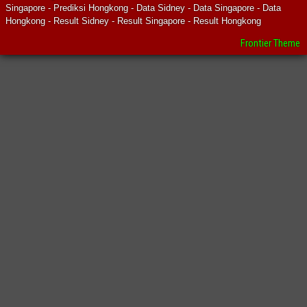
Singapore - Prediksi Hongkong - Data Sidney - Data Singapore - Data
Hongkong - Result Sidney - Result Singapore - Result Hongkong
Frontier Theme