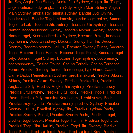
jitu Sdy
,
Angka Jitu Sidney
,
Angka Jitu Sydney
,
Angka Jitu Togel
,
angka keluaran sdy
,
angka main Sdy
,
Angka Main Sidney
,
Angka
Main Sydney
,
angka sdy
,
angka sydney
,
Bandar Judi Online
,
bandar togel
,
Bandar Togel Indonesia
,
bandar togel online
,
Bandar
Togel Terbaik
,
Bocoran Jitu Sidney
,
Bocoran Jitu Sydney
,
Bocoran
Nomor
,
Bocoran Nomor Sidney
,
Bocoran Nomor Sydney
,
Bocoran
Nomor Togel
,
Bocoran Prediksi Sydney
,
Bocoran Pusat
,
bocoran
sdy hari ini
,
Bocoran sidney
,
Bocoran Sidney Hari Ini
,
Bocoran
Sydney
,
Bocoran sydney Hari Ini
,
Bocoran Sydney Pusat
,
Bocoran
Togel
,
Bocoran Togel Hari ini
,
Bocoran Togel Pusat
,
Bocoran Togel
Sdy
,
Bocoran Togel Sidney
,
Bocoran Togel sydney
,
bocoransdy
,
bocoransydney
,
Casino Online
,
Casino Terbaik
,
Casino Terbesar
,
Forum Prediksi Sydney
,
foryou
,
foryoupage
,
fyp
,
Game Casino
,
Game Dadu
,
Pengeluaran Sydney
,
prediksi akurat
,
Prediksi Akurat
Sidney
,
Prediksi Akurat Sydney
,
Prediksi Angka Jitu
,
Prediksi
Angka Jitu Sdy
,
Prediksi Angka Jitu Sydney
,
Prediksi Jitu sdy
,
Prediksi Jitu sydney
,
Prediksi Jitu Togel
,
Prediksi Pools
,
Prediksi
Pusat
,
Prediksi Sdy
,
prediksi Sdy hari ini
,
Prediksi sdy Pools
,
Prediksi Sdyney Jitu
,
Prediksi Sidney
,
prediksi Sydney
,
Prediksi
Sydney Hari Ini
,
Prediksi sydney Jitu
,
Prediksi sydney Pools
,
Prediksi Sydney Pusat
,
Prediksi SydneyPools
,
Prediksi Togel
,
prediksi togel besok
,
Prediksi Togel Hari ini
,
Prediksi Togel Jitu
,
Prediksi Togel Jitu Hari ini
,
Prediksi Togel Jitu Sydney
,
Prediksi
Togel Pools
,
Prediksi Togel Pusat
,
Prediksi togel Sdy
,
Prediksi