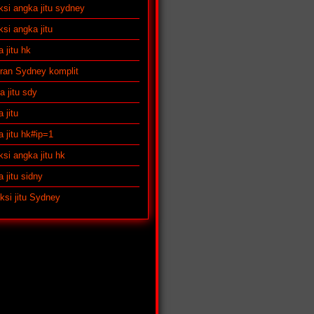
ksi angka jitu sydney
ksi angka jitu
 jitu hk
ran Sydney komplit
a jitu sdy
 jitu
 jitu hk#ip=1
ksi angka jitu hk
 jitu sidny
ksi jitu Sydney