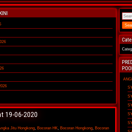
KINI
6
Cate
2026
Categ
PRE
POO
026
ANG
2026
S
S
S
t 19-06-2020
S
S
Angka Jitu Hongkong
,
Bocoran HK
,
Bocoran Hongkong
,
Bocoran
S