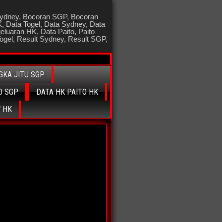
 Sydney, Bocoran SGP, Bocoran
 Data Togel, Data Sydney, Data
luaran HK, Data Paito, Paito
ogel, Result Sydney, Result SGP,
GKA JITU SGP
O SGP
DATA HK PAITO HK
 HK