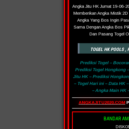
Angka Jitu HK Jumat 19-06-2
Memberikan Angka Mistik 2D S
Angka Yang Bos Ingin Pas
Sama Dengan Angka Bos Piki
Dan Pasang Togel On
TOGEL HK POOLS ,
Prediksi Togel – Bocora
Prediksi Togel Hongkong 
Jitu HK – Prediksi Hongko
– Togel Hari ini – Data HK
– Angka Main HK –
ANGKAJITU2020.COM
P
BANDAR AMA
DISKO