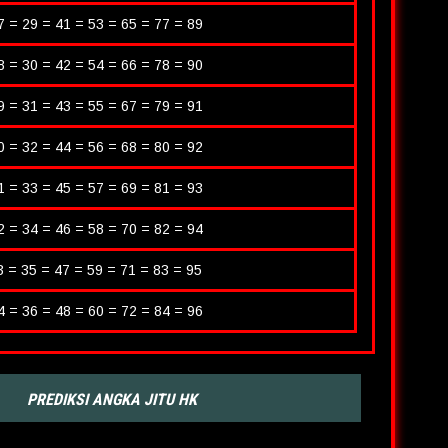
7 = 29 = 41 = 53 = 65 = 77 = 89
8 = 30 = 42 = 54 = 66 = 78 = 90
9 = 31 = 43 = 55 = 67 = 79 = 91
0 = 32 = 44 = 56 = 68 = 80 = 92
1 = 33 = 45 = 57 = 69 = 81 = 93
2 = 34 = 46 = 58 = 70 = 82 = 94
3 = 35 = 47 = 59 = 71 = 83 = 95
4 = 36 = 48 = 60 = 72 = 84 = 96
PREDIKSI ANGKA JITU HK