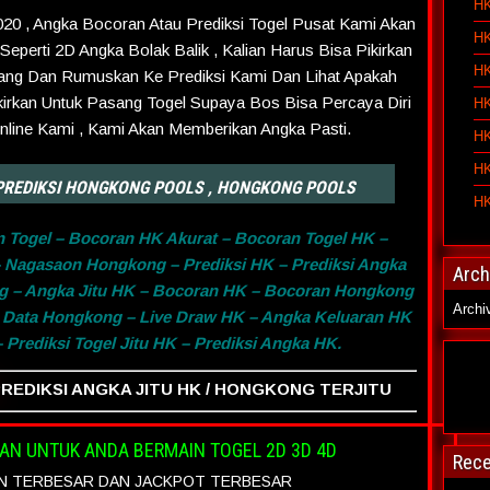
H
020 , Angka Bocoran Atau Prediksi Togel Pusat Kami Akan
H
eperti 2D Angka Bolak Balik , Kalian Harus Bisa Pikirkan
H
ang Dan Rumuskan Ke Prediksi Kami Dan Lihat Apakah
rkan Untuk Pasang Togel Supaya Bos Bisa Percaya Diri
H
line Kami , Kami Akan Memberikan Angka Pasti.
H
H
 PREDIKSI HONGKONG POOLS , HONGKONG POOLS
H
n Togel – Bocoran HK Akurat – Bocoran Togel HK –
– Nagasaon Hongkong – Prediksi HK – Prediksi Angka
Arch
ng – Angka Jitu HK – Bocoran HK – Bocoran Hongkong
Archi
 – Data Hongkong – Live Draw HK – Angka Keluaran HK
 Prediksi Togel Jitu HK – Prediksi Angka HK.
REDIKSI ANGKA JITU HK / HONGKONG TERJITU
N UNTUK ANDA BERMAIN TOGEL 2D 3D 4D
Rece
N TERBESAR DAN JACKPOT TERBESAR