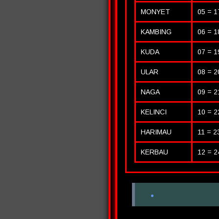
MONYET
05 = 1
KAMBING
06 = 1
KUDA
07 = 1
ULAR
08 = 2
NAGA
09 = 2
KELINCI
10 = 2
HARIMAU
11 = 2
KERBAU
12 = 2