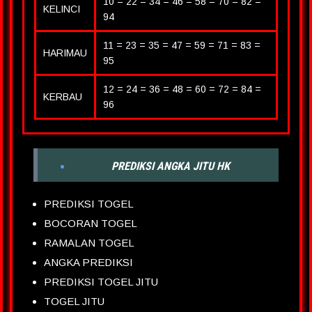
10 = 22 = 34 = 46 = 58 = 70 = 82 =
KELINCI
94
11 = 23 = 35 = 47 = 59 = 71 = 83 =
HARIMAU
95
12 = 24 = 36 = 48 = 60 = 72 = 84 =
KERBAU
96
PREDIKSI ANGKA JITU HK
PREDIKSI TOGEL
BOCORAN TOGEL
RAMALAN TOGEL
ANGKA PREDIKSI
PREDIKSI TOGEL JITU
TOGEL JITU