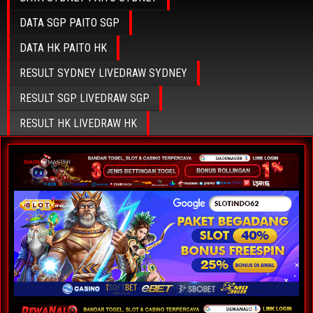
DATA SGP PAITO SGP
DATA HK PAITO HK
RESULT SYDNEY LIVEDRAW SYDNEY
RESULT SGP LIVEDRAW SGP
RESULT HK LIVEDRAW HK