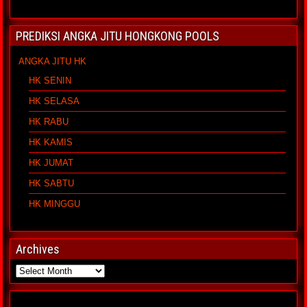
PREDIKSI ANGKA JITU HONGKONG POOLS
ANGKA JITU HK
HK SENIN
HK SELASA
HK RABU
HK KAMIS
HK JUMAT
HK SABTU
HK MINGGU
Archives