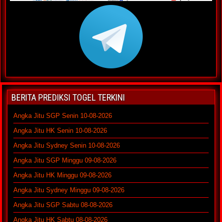
BERITA PREDIKSI TOGEL TERKINI
Angka Jitu SGP Senin 10-08-2026
Angka Jitu HK Senin 10-08-2026
Angka Jitu Sydney Senin 10-08-2026
Angka Jitu SGP Minggu 09-08-2026
Angka Jitu HK Minggu 09-08-2026
Angka Jitu Sydney Minggu 09-08-2026
Angka Jitu SGP Sabtu 08-08-2026
Angka Jitu HK Sabtu 08-08-2026