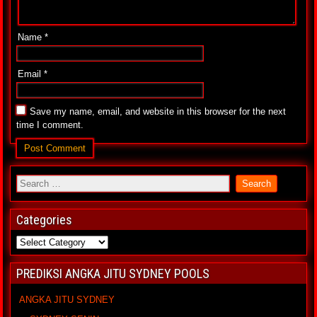
Name
*
Email
*
Save my name, email, and website in this browser for the next
time I comment.
Categories
PREDIKSI ANGKA JITU SYDNEY POOLS
ANGKA JITU SYDNEY