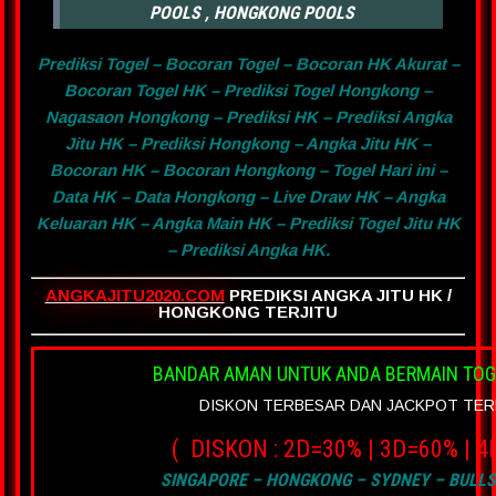
POOLS , HONGKONG POOLS
Prediksi Togel – Bocoran Togel – Bocoran HK Akurat –
Bocoran Togel HK – Prediksi Togel Hongkong –
Nagasaon Hongkong – Prediksi HK – Prediksi Angka
Jitu HK – Prediksi Hongkong – Angka Jitu HK –
Bocoran HK – Bocoran Hongkong – Togel Hari ini –
Data HK – Data Hongkong – Live Draw HK – Angka
Keluaran HK – Angka Main HK – Prediksi Togel Jitu HK
– Prediksi Angka HK.
ANGKAJITU2020.COM
PREDIKSI ANGKA JITU HK /
HONGKONG TERJITU
BANDAR AMAN UNTUK ANDA BERMAIN TOGE
DISKON TERBESAR DAN JACKPOT TE
( DISKON : 2D=30% | 3D=60% | 
SINGAPORE – HONGKONG – SYDNEY – BULLS