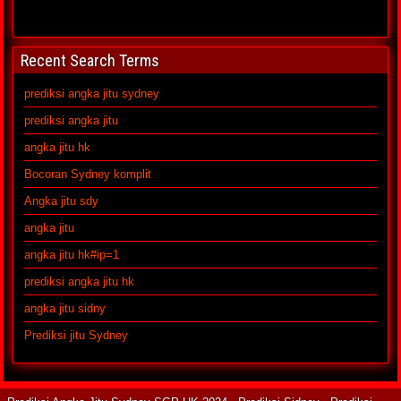
Recent Search Terms
prediksi angka jitu sydney
prediksi angka jitu
angka jitu hk
Bocoran Sydney komplit
Angka jitu sdy
angka jitu
angka jitu hk#ip=1
prediksi angka jitu hk
angka jitu sidny
Prediksi jitu Sydney