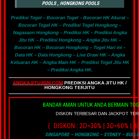
POOLS , HONGKONG POOLS
Prediksi Togel – Bocoran Togel – Bocoran HK Akurat –
Bocoran Togel HK – Prediksi Togel Hongkong –
Nagasaon Hongkong – Prediksi HK – Prediksi Angka
Jitu HK – Prediksi Hongkong – Angka Jitu HK –
Bocoran HK – Bocoran Hongkong – Togel Hari ini –
Data HK – Data Hongkong – Live Draw HK – Angka
Keluaran HK – Angka Main HK – Prediksi Togel Jitu HK
– Prediksi Angka HK.
ANGKAJITU2020.COM
PREDIKSI ANGKA JITU HK /
HONGKONG TERJITU
BANDAR AMAN UNTUK ANDA BERMAIN TOGE
DISKON TERBESAR DAN JACKPOT TE
( DISKON : 2D=30% | 3D=60% | 
SINGAPORE – HONGKONG – SYDNEY – BULLS