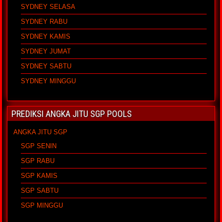
SYDNEY SELASA
SYDNEY RABU
SYDNEY KAMIS
SYDNEY JUMAT
SYDNEY SABTU
SYDNEY MINGGU
PREDIKSI ANGKA JITU SGP POOLS
ANGKA JITU SGP
SGP SENIN
SGP RABU
SGP KAMIS
SGP SABTU
SGP MINGGU