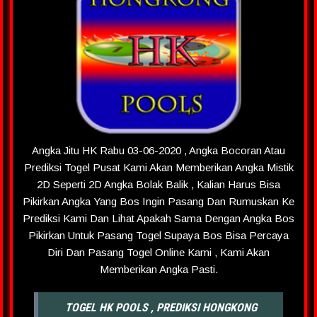
Angka Jitu HK Rabu 03-06-2020 , Angka Bocoran Atau
Prediksi Togel Pusat Kami Akan Memberikan Angka Mistik
2D Seperti 2D Angka Bolak Balik , Kalian Harus Bisa
Pikirkan Angka Yang Bos Ingin Pasang Dan Rumuskan Ke
Prediksi Kami Dan Lihat Apakah Sama Dengan Angka Bos
Pikirkan Untuk Pasang Togel Supaya Bos Bisa Percaya
Diri Dan Pasang Togel Online Kami , Kami Akan
Memberikan Angka Pasti.
TOGEL HK POOLS , PREDIKSI HONGKONG