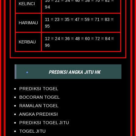
10 = 22 = 34 = 46 = 58 = 70 = 82 =
KELINCI
94
11 = 23 = 35 = 47 = 59 = 71 = 83 =
HARIMAU
95
12 = 24 = 36 = 48 = 60 = 72 = 84 =
KERBAU
96
PREDIKSI ANGKA JITU HK
PREDIKSI TOGEL
BOCORAN TOGEL
RAMALAN TOGEL
ANGKA PREDIKSI
PREDIKSI TOGEL JITU
TOGEL JITU