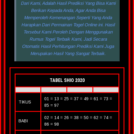
Dari Kami, Adalah Hasil Prediksi Yang Bisa Kami
Berikan Kepada Anda, Agar Anda Bisa
Memperoleh Kemenangan Seperti Yang Anda
Harapkan Dari Permainan Togel Online ini. Hasil
Tersebut Kami Peroleh Dengan Menggunakan
Rumus Togel Terbaik Kami, Jadi Secara
Otomatis Hasil Perhitungan Prediksi Kami Juga
Merupakan Hasil Yang Sangat Terbaik.
TABEL SHIO 2020
01 = 13 = 25 = 37 = 49 = 61 = 73 =
TIKUS
85 = 97
02 = 14 = 26 = 38 = 50 = 62 = 74 =
BABI
86 = 98