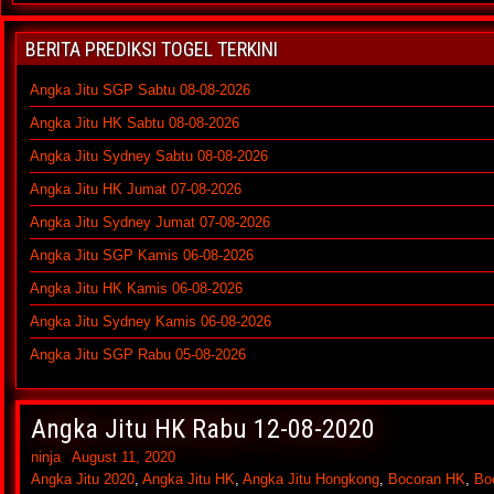
BERITA PREDIKSI TOGEL TERKINI
Angka Jitu SGP Sabtu 08-08-2026
Angka Jitu HK Sabtu 08-08-2026
Angka Jitu Sydney Sabtu 08-08-2026
Angka Jitu HK Jumat 07-08-2026
Angka Jitu Sydney Jumat 07-08-2026
Angka Jitu SGP Kamis 06-08-2026
Angka Jitu HK Kamis 06-08-2026
Angka Jitu Sydney Kamis 06-08-2026
Angka Jitu SGP Rabu 05-08-2026
Angka Jitu HK Rabu 12-08-2020
ninja
August 11, 2020
Angka Jitu 2020
,
Angka Jitu HK
,
Angka Jitu Hongkong
,
Bocoran HK
,
Bo