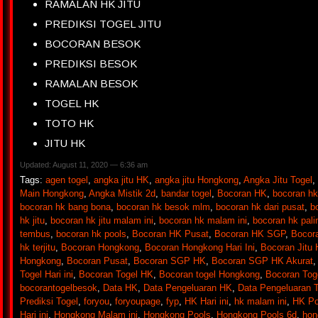
RAMALAN HK JITU
PREDIKSI TOGEL JITU
BOCORAN BESOK
PREDIKSI BESOK
RAMALAN BESOK
TOGEL HK
TOTO HK
JITU HK
Updated: August 11, 2020 — 6:36 am
Tags:
agen togel
,
angka jitu HK
,
angka jitu Hongkong
,
Angka Jitu Togel
,
Main Hongkong
,
Angka Mistik 2d
,
bandar togel
,
Bocoran HK
,
bocoran hk
bocoran hk bang bona
,
bocoran hk besok mlm
,
bocoran hk dari pusat
,
b
hk jitu
,
bocoran hk jitu malam ini
,
bocoran hk malam ini
,
bocoran hk palin
tembus
,
bocoran hk pools
,
Bocoran HK Pusat
,
Bocoran HK SGP
,
Bocor
hk terjitu
,
Bocoran Hongkong
,
Bocoran Hongkong Hari Ini
,
Bocoran Jitu
Hongkong
,
Bocoran Pusat
,
Bocoran SGP HK
,
Bocoran SGP HK Akurat
Togel Hari ini
,
Bocoran Togel HK
,
Bocoran togel Hongkong
,
Bocoran Tog
bocorantogelbesok
,
Data HK
,
Data Pengeluaran HK
,
Data Pengeluaran T
Prediksi Togel
,
foryou
,
foryoupage
,
fyp
,
HK Hari ini
,
hk malam ini
,
HK Po
Hari ini
,
Hongkong Malam ini
,
Hongkong Pools
,
Hongkong Pools 6d
,
hon