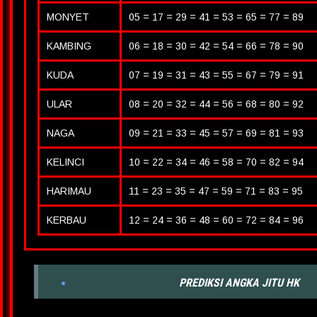
MONYET
05 = 17 = 29 = 41 = 53 = 65 = 77 = 89
KAMBING
06 = 18 = 30 = 42 = 54 = 66 = 78 = 90
KUDA
07 = 19 = 31 = 43 = 55 = 67 = 79 = 91
ULAR
08 = 20 = 32 = 44 = 56 = 68 = 80 = 92
NAGA
09 = 21 = 33 = 45 = 57 = 69 = 81 = 93
KELINCI
10 = 22 = 34 = 46 = 58 = 70 = 82 = 94
HARIMAU
11 = 23 = 35 = 47 = 59 = 71 = 83 = 95
KERBAU
12 = 24 = 36 = 48 = 60 = 72 = 84 = 96
PREDIKSI ANGKA JITU HK