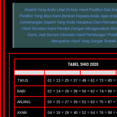
Seperti Yang Anda Lihat Di Atas Hasil Prediksi Dari Ka
Prediksi Yang Bisa Kami Berikan Kepada Anda, Agar An
Kemenangan Seperti Yang Anda Harapkan Dari Permainan 
Hasil Tersebut Kami Peroleh Dengan Menggunakan Rum
Kami, Jadi Secara Otomatis Hasil Perhitungan Predi
Merupakan Hasil Yang Sangat Terbaik.
TABEL SHIO 2020
TIKUS
01 = 13 = 25 = 37 = 49 = 61 = 73 = 85 =
BABI
02 = 14 = 26 = 38 = 50 = 62 = 74 = 86 =
ANJING
03 = 15 = 27 = 39 = 51 = 63 = 75 = 87 =
AYAM
04 = 16 = 28 = 40 = 52 = 64 = 76 = 88 =