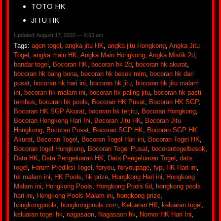
TOTO HK
JITU HK
Updated: August 17, 2020 — 6:53 am
Tags:
agen togel
,
angka jitu HK
,
angka jitu Hongkong
,
Angka Jitu
Togel
,
angka main HK
,
Angka Main Hongkong
,
Angka Mistik 2d
,
bandar togel
,
Bocoran HK
,
bocoran hk 2d
,
bocoran hk akurat
,
bocoran hk bang bona
,
bocoran hk besok mlm
,
bocoran hk dari
pusat
,
bocoran hk hari ini
,
bocoran hk jitu
,
bocoran hk jitu malam
ini
,
bocoran hk malam ini
,
bocoran hk paling jitu
,
bocoran hk pasti
tembus
,
bocoran hk pools
,
Bocoran HK Pusat
,
Bocoran HK SGP
,
Bocoran HK SGP Akurat
,
bocoran hk terjitu
,
Bocoran Hongkong
,
Bocoran Hongkong Hari Ini
,
Bocoran Jitu HK
,
Bocoran Jitu
Hongkong
,
Bocoran Pusat
,
Bocoran SGP HK
,
Bocoran SGP HK
Akurat
,
Bocoran Togel
,
Bocoran Togel Hari ini
,
Bocoran Togel HK
,
Bocoran togel Hongkong
,
Bocoran Togel Pusat
,
bocorantogelbesok
,
Data HK
,
Data Pengeluaran HK
,
Data Pengeluaran Togel
,
data
togel
,
Forum Prediksi Togel
,
foryou
,
foryoupage
,
fyp
,
HK Hari ini
,
hk malam ini
,
HK Pools
,
hk prize
,
Hongkong Hari ini
,
Hongkong
Malam ini
,
Hongkong Pools
,
Hongkong Pools 6d
,
hongkong pools
hari ini
,
Hongkong Pools Malam ini
,
hongkong prize
,
hongkongpools
,
hongkongpools.com
,
Keluaran HK
,
keluaran togel
,
keluaran togel hk
,
nagasaon
,
Nagasaon hk
,
Nomor HK Hari Ini
,