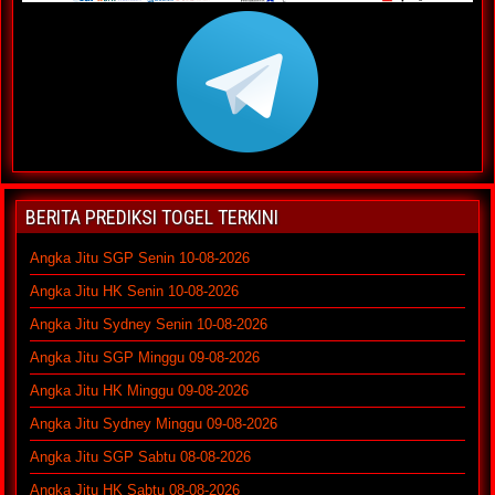
BERITA PREDIKSI TOGEL TERKINI
Angka Jitu SGP Senin 10-08-2026
Angka Jitu HK Senin 10-08-2026
Angka Jitu Sydney Senin 10-08-2026
Angka Jitu SGP Minggu 09-08-2026
Angka Jitu HK Minggu 09-08-2026
Angka Jitu Sydney Minggu 09-08-2026
Angka Jitu SGP Sabtu 08-08-2026
Angka Jitu HK Sabtu 08-08-2026