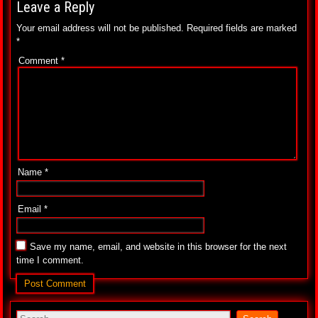
Leave a Reply
Your email address will not be published.
Required fields are marked
*
Comment
*
Name
*
Email
*
Save my name, email, and website in this browser for the next
time I comment.