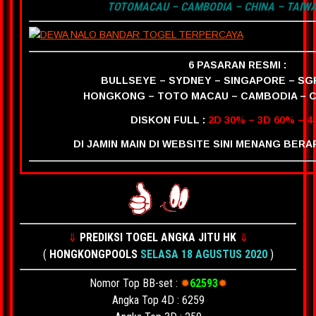
TOTOMACAU
– CAMBODIA
– CHINA
– TAIW
6 PASARAN RESMI :
BULLSEYE – SYDNEY – SINGAPORE – SG
HONGKONG –
TOTO MACAU – CAMBODIA – C
DISKON FULL :
2D 30% – 3D 60% – 4
DI JAMIN MAIN DI WEBSITE SINI MENANG BERA
⇓
PREDIKSI TOGEL ANGKA JITU HK
⇓
(
HONGKONGPOOLS
SELASA 18 AGUSTUS 2020
)
Nomor Top BB-set :
✹
62593
✹
Angka Top 4D : 6259