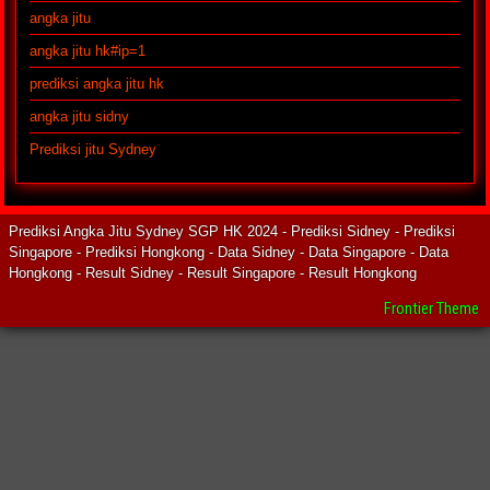
angka jitu
angka jitu hk#ip=1
prediksi angka jitu hk
angka jitu sidny
Prediksi jitu Sydney
Prediksi Angka Jitu Sydney SGP HK 2024 - Prediksi Sidney - Prediksi
Singapore - Prediksi Hongkong - Data Sidney - Data Singapore - Data
Hongkong - Result Sidney - Result Singapore - Result Hongkong
Frontier Theme