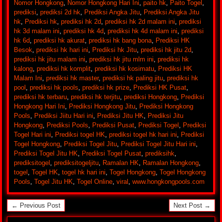
Nomor Hongkong
,
Nomor Hongkong Hari Ini
,
paito hk
,
Paito Togel
,
prediksi
,
prediksi 2d hk
,
Prediksi Angka Jitu
,
Prediksi Angka Jitu
hk
,
Prediksi hk
,
prediksi hk 2d
,
prediksi hk 2d malam ini
,
prediksi
hk 3d malam ini
,
prediksi hk 4d
,
prediksi hk 4d malam ini
,
prediksi
hk 6d
,
prediksi hk akurat
,
prediksi hk bang bona
,
Prediksi HK
Besok
,
prediksi hk hari ini
,
Prediksi hk Jitu
,
prediksi hk jitu 2d
,
prediksi hk jitu malam ini
,
prediksi hk jitu mlm ini
,
prediksi hk
kalong
,
prediksi hk komplit
,
prediksi hk kosimatu
,
Prediksi HK
Malam Ini
,
prediksi hk master
,
prediksi hk paling jitu
,
prediksi hk
pool
,
prediksi hk pools
,
prediksi hk prize
,
Prediksi HK Pusat
,
prediksi hk terbaru
,
prediksi hk terjitu
,
prediksi Hongkong
,
Prediksi
Hongkong Hari Ini
,
Prediksi Hongkong Jitu
,
Prediksi Hongkong
Pools
,
Prediksi Jiitu Hari ini
,
Prediksi Jitu HK
,
Prediksi Jitu
Hongkong
,
Prediksi Pools
,
Prediksi Pusat
,
Prediksi Togel
,
Prediksi
Togel Hari ini
,
Prediksi togel HK
,
prediksi togel hk hari ini
,
Prediksi
Togel Hongkong
,
Prediksi Togel Jitu
,
Prediksi Togel Jitu Hari ini
,
Prediksi Togel Jitu HK
,
Prediksi Togel Pusat
,
prediksihk
,
prediksitogel
,
prediksitogeljitu
,
Ramalan HK
,
Ramalan Hongkong
,
togel
,
Togel HK
,
togel hk hari ini
,
Togel Hongkong
,
Togel Hongkong
Pools
,
Togel Jitu HK
,
Togel Online
,
viral
,
www.hongkongpools.com
← Previous Post
Next Post →