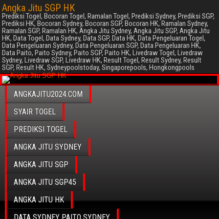
Angka Jitu SGP HK
Prediksi Togel, Bocoran Togel, Ramalan Togel, Prediksi Sydney, Prediksi SGP,
Prediksi HK, Bocoran Sydney, Bocoran SGP, Bocoran HK, Ramalan Sydney,
Ramalan SGP, Ramalan HK, Angka Jitu Sydney, Angka Jitu SGP, Angka Jitu
HK, Data Togel, Data Sydney, Data SGP, Data HK, Data Pengeluaran Togel,
Data Pengeluaran Sydney, Data Pengeluaran SGP, Data Pengeluaran HK,
Data Paito, Paito Sydney, Paito SGP, Paito HK, Livedraw Togel, Livedraw
Sydney, Livedraw SGP, Livedraw HK, Result Togel, Result Sydney, Result
SGP, Result HK, Sydneypoolstoday, Singaporepools, Hongkongpools
ANGKAJITU2024.COM
SYAIR TOGEL
PREDIKSI TOGEL
ANGKA JITU SYDNEY
ANGKA JITU SGP
ANGKA JITU SGP45
ANGKA JITU HK
DATA SYDNEY PAITO SYDNEY