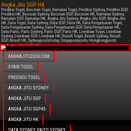
Angka Jitu SGP HK
Prediksi Togel, Bocoran Togel, Ramalan Togel, Prediksi Sydney, Prediksi SGP,
Prediksi HK, Bocoran Sydney, Bocoran SGP, Bocoran HK, Ramalan Sydney,
Ramalan SGP, Ramalan HK, Angka Jitu Sydney, Angka Jitu SGP, Angka Jitu
HK, Data Togel, Data Sydney, Data SGP, Data HK, Data Pengeluaran Togel,
Data Pengeluaran Sydney, Data Pengeluaran SGP, Data Pengeluaran HK,
Data Paito, Paito Sydney, Paito SGP, Paito HK, Livedraw Togel, Livedraw
Sydney, Livedraw SGP, Livedraw HK, Result Togel, Result Sydney, Result
SGP, Result HK, Sydneypoolstoday, Singaporepools, Hongkongpools
ANGKAJITU2024.COM
SYAIR TOGEL
PREDIKSI TOGEL
ANGKA JITU SYDNEY
ANGKA JITU SGP
ANGKA JITU SGP45
ANGKA JITU HK
DATA SYDNEY PAITO SYDNEY