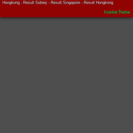
Hongkong - Result Sidney - Result Singapore - Result Hongkong
Frontier Theme