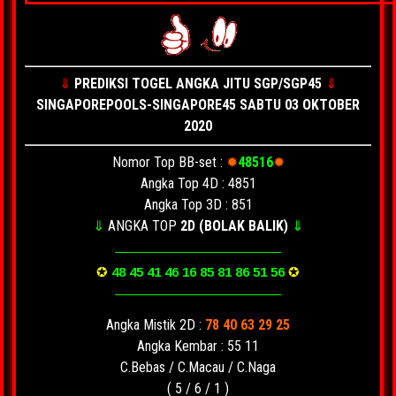
⇓
PREDIKSI TOGEL ANGKA JITU SGP/SGP45
⇓
SINGAPOREPOOLS-SINGAPORE45
SABTU 03 OKTOBER
2020
Nomor Top BB-set :
✹
48516
✹
Angka Top 4D : 4851
Angka Top 3D : 851
⇓
ANGKA TOP
2D
(BOLAK BALIK)
⇓
————————————–
✪
48 45 41 46 16 85 81 86 51 56
✪
————————————–
Angka Mistik 2D :
78 40 63 29 25
Angka Kembar : 55 11
C.Bebas / C.Macau / C.Naga
( 5 / 6 / 1 )