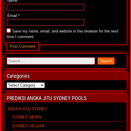
Name
*
Email
*
Save my name, email, and website in this browser for the next
time I comment.
Categories
PREDIKSI ANGKA JITU SYDNEY POOLS
ANGKA JITU SYDNEY
SYDNEY SENIN
SYDNEY SELASA