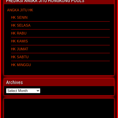
PREDIKSI ANGKA JITU HONGKONG POOLS
ANGKA JITU HK
HK SENIN
HK SELASA
HK RABU
HK KAMIS
HK JUMAT
HK SABTU
HK MINGGU
Archives