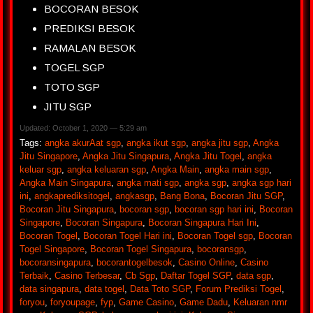
BOCORAN BESOK
PREDIKSI BESOK
RAMALAN BESOK
TOGEL SGP
TOTO SGP
JITU SGP
Updated: October 1, 2020 — 5:29 am
Tags:
angka akurAat sgp
,
angka ikut sgp
,
angka jitu sgp
,
Angka
Jitu Singapore
,
Angka Jitu Singapura
,
Angka Jitu Togel
,
angka
keluar sgp
,
angka keluaran sgp
,
Angka Main
,
angka main sgp
,
Angka Main Singapura
,
angka mati sgp
,
angka sgp
,
angka sgp hari
ini
,
angkaprediksitogel
,
angkasgp
,
Bang Bona
,
Bocoran Jitu SGP
,
Bocoran Jitu Singapura
,
bocoran sgp
,
bocoran sgp hari ini
,
Bocoran
Singapore
,
Bocoran Singapura
,
Bocoran Singapura Hari Ini
,
Bocoran Togel
,
Bocoran Togel Hari ini
,
Bocoran Togel sgp
,
Bocoran
Togel Singapore
,
Bocoran Togel Singapura
,
bocoransgp
,
bocoransingapura
,
bocorantogelbesok
,
Casino Online
,
Casino
Terbaik
,
Casino Terbesar
,
Cb Sgp
,
Daftar Togel SGP
,
data sgp
,
data singapura
,
data togel
,
Data Toto SGP
,
Forum Prediksi Togel
,
foryou
,
foryoupage
,
fyp
,
Game Casino
,
Game Dadu
,
Keluaran nmr