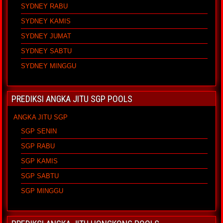
SYDNEY RABU
SYDNEY KAMIS
SYDNEY JUMAT
SYDNEY SABTU
SYDNEY MINGGU
PREDIKSI ANGKA JITU SGP POOLS
ANGKA JITU SGP
SGP SENIN
SGP RABU
SGP KAMIS
SGP SABTU
SGP MINGGU