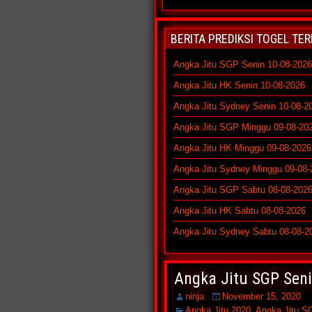
BERITA PREDIKSI TOGEL TER
Angka Jitu SGP Senin 10-08-2026
Angka Jitu HK Senin 10-08-2026
Angka Jitu Sydney Senin 10-08-2
Angka Jitu SGP Minggu 09-08-20
Angka Jitu HK Minggu 09-08-2026
Angka Jitu Sydney Minggu 09-08-
Angka Jitu SGP Sabtu 08-08-202
Angka Jitu HK Sabtu 08-08-2026
Angka Jitu Sydney Sabtu 08-08-2
Angka Jitu SGP Sen
ninja
November 15, 2020
Angka Jitu 2020
,
Angka Jitu S