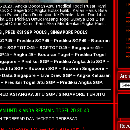
H
1-2020 , Angka Bocoran Atau Prediksi Togel Pusat Kami
ik 2D Seperti 2D Angka Bolak Balik , Kalian Harus Bisa
H
ngin Pasang Dan Rumuskan Ke Prediksi Kami Dan Lihat
a Bos Pikirkan Untuk Pasang Togel Supaya Bos Bisa
H
ogel Online Kami , Kami Akan Memberikan Angka Pasti.
H
 , PREDIKSI SGP POOLS , SINGAPORE POOLS
H
SGP45 – Prediksi SGP45 – Prediksi SGP49 – Bocoran
9 – SGPTOTO45 – SGPTOTO49 – Singapore 45 –
H
P45 – Angka 49 – Bocoran Togel – Prediksi Togel
H
gapore – Prediksi SGP – Prediksi Angka Jitu SGP –
gka Jitu SGP – Bocoran SGP – Bocoran Singapore –
Arch
 – Data Singapore – Live Draw SGP – Angka Keluaran
 Prediksi Togel Jitu SGP – Prediksi Angka SGP.
REDIKSI ANGKA JITU SGP / SINGAPORE TERJITU
N UNTUK ANDA BERMAIN TOGEL 2D 3D 4D
N TERBESAR DAN JACKPOT TERBESAR
Rece