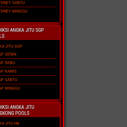
YDNEY SABTU
YDNEY MINGGU
IKSI ANGKA JITU SGP
LS
KA JITU SGP
GP SENIN
GP RABU
GP KAMIS
GP SABTU
GP MINGGU
IKSI ANGKA JITU
GKONG POOLS
KA JITU HK