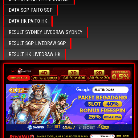
DATA SGP PAITO SGP
DATA HK PAITO HK
RESULT SYDNEY LIVEDRAW SYDNEY
RESULT SGP LIVEDRAW SGP
RESULT HK LIVEDRAW HK