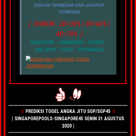
DISKON TERBESAR DAN JACKPOT
TERBESAR
( DISKON : 2D=30% | 3D=60% |
4D=70% )
SINGAPORE – HONGKONG – SYDNEY –
BULLSEYE – PCSO – TOTOMACAU
⇓
PREDIKSI TOGEL ANGKA JITU SGP/SGP45
⇓
(
SINGAPOREPOOLS-SINGAPORE45
SENIN 31 AGUSTUS
2020
)