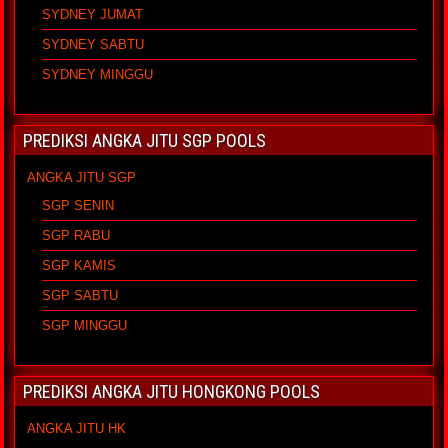
SYDNEY JUMAT
SYDNEY SABTU
SYDNEY MINGGU
PREDIKSI ANGKA JITU SGP POOLS
ANGKA JITU SGP
SGP SENIN
SGP RABU
SGP KAMIS
SGP SABTU
SGP MINGGU
PREDIKSI ANGKA JITU HONGKONG POOLS
ANGKA JITU HK