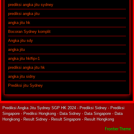
prediksi angka jitu sydney
prediksi angka jitu
angka jitu hk
Bocoran Sydney komplit
Angka jitu sdy
angka jitu
angka jitu hk#ip=1
prediksi angka jitu hk
angka jitu sidny
Prediksi jitu Sydney
Prediksi Angka Jitu Sydney SGP HK 2024 - Prediksi Sidney - Prediksi
Singapore - Prediksi Hongkong - Data Sidney - Data Singapore - Data
Hongkong - Result Sidney - Result Singapore - Result Hongkong
Frontier Theme