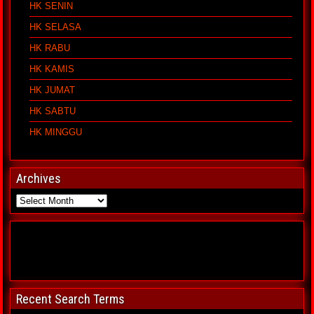
HK SENIN
HK SELASA
HK RABU
HK KAMIS
HK JUMAT
HK SABTU
HK MINGGU
Archives
Recent Search Terms