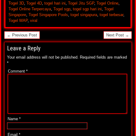
Togel 3D
,
Togel 4D
,
togel hari ini
,
Togel Jitu SGP
,
Togel Online
,
Togel Online Terpercaya
,
Togel sgp
,
togel sgp hari ini
,
Togel
Singapore
,
Togel Singapore Pools
,
togel singapura
,
togel terbesar
,
Togel WAP
,
viral
← Previous Post
Next Post →
Leave a Reply
Your email address will not be published.
Required fields are marked
*
Comment
*
Name
*
Email
*