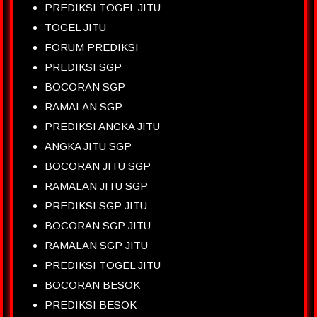
PREDIKSI TOGEL JITU
TOGEL JITU
FORUM PREDIKSI
PREDIKSI SGP
BOCORAN SGP
RAMALAN SGP
PREDIKSI ANGKA JITU
ANGKA JITU SGP
BOCORAN JITU SGP
RAMALAN JITU SGP
PREDIKSI SGP JITU
BOCORAN SGP JITU
RAMALAN SGP JITU
PREDIKSI TOGEL JITU
BOCORAN BESOK
PREDIKSI BESOK