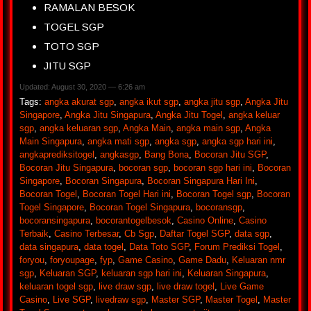
RAMALAN BESOK
TOGEL SGP
TOTO SGP
JITU SGP
Updated: August 30, 2020 — 6:26 am
Tags:
angka akurat sgp
,
angka ikut sgp
,
angka jitu sgp
,
Angka Jitu
Singapore
,
Angka Jitu Singapura
,
Angka Jitu Togel
,
angka keluar
sgp
,
angka keluaran sgp
,
Angka Main
,
angka main sgp
,
Angka
Main Singapura
,
angka mati sgp
,
angka sgp
,
angka sgp hari ini
,
angkaprediksitogel
,
angkasgp
,
Bang Bona
,
Bocoran Jitu SGP
,
Bocoran Jitu Singapura
,
bocoran sgp
,
bocoran sgp hari ini
,
Bocoran
Singapore
,
Bocoran Singapura
,
Bocoran Singapura Hari Ini
,
Bocoran Togel
,
Bocoran Togel Hari ini
,
Bocoran Togel sgp
,
Bocoran
Togel Singapore
,
Bocoran Togel Singapura
,
bocoransgp
,
bocoransingapura
,
bocorantogelbesok
,
Casino Online
,
Casino
Terbaik
,
Casino Terbesar
,
Cb Sgp
,
Daftar Togel SGP
,
data sgp
,
data singapura
,
data togel
,
Data Toto SGP
,
Forum Prediksi Togel
,
foryou
,
foryoupage
,
fyp
,
Game Casino
,
Game Dadu
,
Keluaran nmr
sgp
,
Keluaran SGP
,
keluaran sgp hari ini
,
Keluaran Singapura
,
keluaran togel sgp
,
live draw sgp
,
live draw togel
,
Live Game
Casino
,
Live SGP
,
livedraw sgp
,
Master SGP
,
Master Togel
,
Master