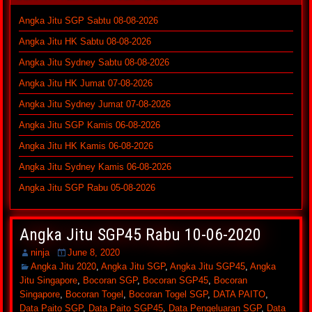
Angka Jitu SGP Sabtu 08-08-2026
Angka Jitu HK Sabtu 08-08-2026
Angka Jitu Sydney Sabtu 08-08-2026
Angka Jitu HK Jumat 07-08-2026
Angka Jitu Sydney Jumat 07-08-2026
Angka Jitu SGP Kamis 06-08-2026
Angka Jitu HK Kamis 06-08-2026
Angka Jitu Sydney Kamis 06-08-2026
Angka Jitu SGP Rabu 05-08-2026
Angka Jitu SGP45 Rabu 10-06-2020
ninja
June 8, 2020
Angka Jitu 2020
,
Angka Jitu SGP
,
Angka Jitu SGP45
,
Angka
Jitu Singapore
,
Bocoran SGP
,
Bocoran SGP45
,
Bocoran
Singapore
,
Bocoran Togel
,
Bocoran Togel SGP
,
DATA PAITO
,
Data Paito SGP
,
Data Paito SGP45
,
Data Pengeluaran SGP
,
Data