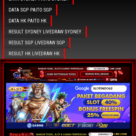
DATA SGP PAITO SGP
DATA HK PAITO HK
RESULT SYDNEY LIVEDRAW SYDNEY
RESULT SGP LIVEDRAW SGP
RESULT HK LIVEDRAW HK