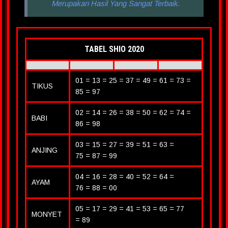
Merupakan Hasil Yang Sangat Terbaik.
TABEL SHIO 2020
01 = 13 = 25 = 37 = 49 = 61 = 73 =
TIKUS
85 = 97
02 = 14 = 26 = 38 = 50 = 62 = 74 =
BABI
86 = 98
03 = 15 = 27 = 39 = 51 = 63 =
ANJING
75 = 87 = 99
04 = 16 = 28 = 40 = 52 = 64 =
AYAM
76 = 88 = 00
05 = 17 = 29 = 41 = 53 = 65 = 77
MONYET
= 89