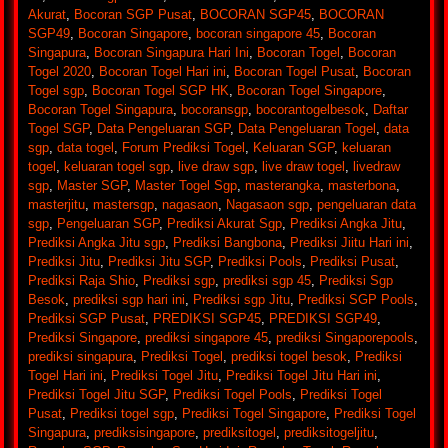
Akurat
,
Bocoran SGP Pusat
,
BOCORAN SGP45
,
BOCORAN
SGP49
,
Bocoran Singapore
,
bocoran singapore 45
,
Bocoran
Singapura
,
Bocoran Singapura Hari Ini
,
Bocoran Togel
,
Bocoran
Togel 2020
,
Bocoran Togel Hari ini
,
Bocoran Togel Pusat
,
Bocoran
Togel sgp
,
Bocoran Togel SGP HK
,
Bocoran Togel Singapore
,
Bocoran Togel Singapura
,
bocoransgp
,
bocorantogelbesok
,
Daftar
Togel SGP
,
Data Pengeluaran SGP
,
Data Pengeluaran Togel
,
data
sgp
,
data togel
,
Forum Prediksi Togel
,
Keluaran SGP
,
keluaran
togel
,
keluaran togel sgp
,
live draw sgp
,
live draw togel
,
livedraw
sgp
,
Master SGP
,
Master Togel Sgp
,
masterangka
,
masterbona
,
masterjitu
,
mastersgp
,
nagasaon
,
Nagasaon sgp
,
pengeluaran data
sgp
,
Pengeluaran SGP
,
Prediksi Akurat Sgp
,
Prediksi Angka Jitu
,
Prediksi Angka Jitu sgp
,
Prediksi Bangbona
,
Prediksi Jiitu Hari ini
,
Prediksi Jitu
,
Prediksi Jitu SGP
,
Prediksi Pools
,
Prediksi Pusat
,
Prediksi Raja Shio
,
Prediksi sgp
,
prediksi sgp 45
,
Prediksi Sgp
Besok
,
prediksi sgp hari ini
,
Prediksi sgp Jitu
,
Prediksi SGP Pools
,
Prediksi SGP Pusat
,
PREDIKSI SGP45
,
PREDIKSI SGP49
,
Prediksi Singapore
,
prediksi singapore 45
,
prediksi Singaporepools
,
prediksi singapura
,
Prediksi Togel
,
prediksi togel besok
,
Prediksi
Togel Hari ini
,
Prediksi Togel Jitu
,
Prediksi Togel Jitu Hari ini
,
Prediksi Togel Jitu SGP
,
Prediksi Togel Pools
,
Prediksi Togel
Pusat
,
Prediksi togel sgp
,
Prediksi Togel Singapore
,
Prediksi Togel
Singapura
,
prediksisingapore
,
prediksitogel
,
prediksitogeljitu
,