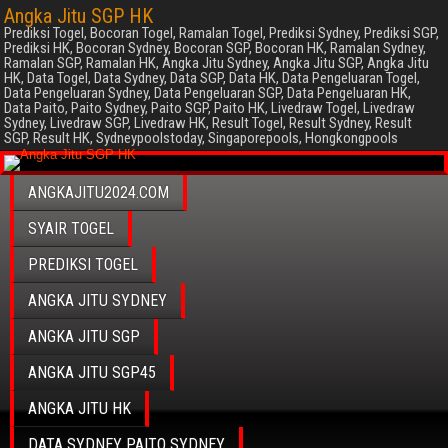
Angka Jitu SGP HK
Prediksi Togel, Bocoran Togel, Ramalan Togel, Prediksi Sydney, Prediksi SGP,
Prediksi HK, Bocoran Sydney, Bocoran SGP, Bocoran HK, Ramalan Sydney,
Ramalan SGP, Ramalan HK, Angka Jitu Sydney, Angka Jitu SGP, Angka Jitu
HK, Data Togel, Data Sydney, Data SGP, Data HK, Data Pengeluaran Togel,
Data Pengeluaran Sydney, Data Pengeluaran SGP, Data Pengeluaran HK,
Data Paito, Paito Sydney, Paito SGP, Paito HK, Livedraw Togel, Livedraw
Sydney, Livedraw SGP, Livedraw HK, Result Togel, Result Sydney, Result
SGP, Result HK, Sydneypoolstoday, Singaporepools, Hongkongpools
ANGKAJITU2024.COM
SYAIR TOGEL
PREDIKSI TOGEL
ANGKA JITU SYDNEY
ANGKA JITU SGP
ANGKA JITU SGP45
ANGKA JITU HK
DATA SYDNEY PAITO SYDNEY