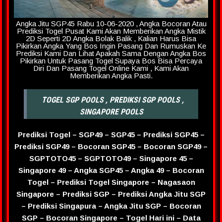
Angka Jitu SGP45 Rabu 10-06-2020 , Angka Bocoran Atau
Prediksi Togel Pusat Kami Akan Memberikan Angka Mistik
2D Seperti 2D Angka Bolak Balik , Kalian Harus Bisa
Pikirkan Angka Yang Bos Ingin Pasang Dan Rumuskan Ke
Prediksi Kami Dan Lihat Apakah Sama Dengan Angka Bos
Pikirkan Untuk Pasang Togel Supaya Bos Bisa Percaya
Diri Dan Pasang Togel Online Kami , Kami Akan
Memberikan Angka Pasti.
TOGEL SGP POOLS , PREDIKSI SGP POOLS ,
SINGAPORE POOLS
Prediksi Togel – SGP49 – SGP45 – Prediksi SGP45 –
Prediksi SGP49 – Bocoran SGP45 – Bocoran SGP49 –
SGPTOTO45 – SGPTOTO49 – Singapore 45 –
Singapore 49 – Angka SGP45 – Angka 49 – Bocoran
Togel – Prediksi Togel Singapore – Nagasaon
Singapore – Prediksi SGP – Prediksi Angka Jitu SGP
– Prediksi Singapura – Angka Jitu SGP – Bocoran
SGP – Bocoran Singapore – Togel Hari ini – Data