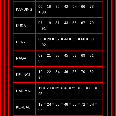
06 = 18 = 30 = 42 = 54 = 66 = 78
KAMBING
= 90
07 = 19 = 31 = 43 = 55 = 67 = 79
KUDA
= 91
08 = 20 = 32 = 44 = 56 = 68 = 80
ULAR
= 92
09 = 21 = 33 = 45 = 57 = 69 = 81 =
NAGA
93
10 = 22 = 34 = 46 = 58 = 70 = 82 =
KELINCI
94
11 = 23 = 35 = 47 = 59 = 71 = 83 =
HARIMAU
95
12 = 24 = 36 = 48 = 60 = 72 = 84 =
KERBAU
96