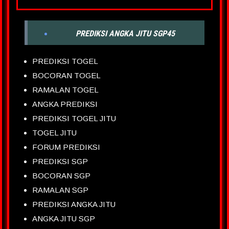
PREDIKSI ANGKA JITU SGP45
PREDIKSI TOGEL
BOCORAN TOGEL
RAMALAN TOGEL
ANGKA PREDIKSI
PREDIKSI TOGEL JITU
TOGEL JITU
FORUM PREDIKSI
PREDIKSI SGP
BOCORAN SGP
RAMALAN SGP
PREDIKSI ANGKA JITU
ANGKA JITU SGP