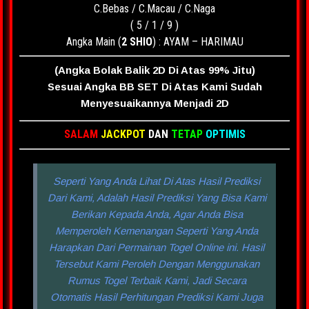
C.Bebas / C.Macau / C.Naga
( 5 / 1 / 9 )
Angka Main (
2 SHIO
) : AYAM – HARIMAU
(Angka Bolak Balik 2D Di Atas 99% Jitu)
Sesuai Angka BB SET Di Atas Kami Sudah
Menyesuaikannya Menjadi 2D
SALAM
JACKPOT
DAN
TETAP
OPTIMIS
Seperti Yang Anda Lihat Di Atas Hasil Prediksi
Dari Kami, Adalah Hasil Prediksi Yang Bisa Kami
Berikan Kepada Anda, Agar Anda Bisa
Memperoleh Kemenangan Seperti Yang Anda
Harapkan Dari Permainan Togel Online ini. Hasil
Tersebut Kami Peroleh Dengan Menggunakan
Rumus Togel Terbaik Kami, Jadi Secara
Otomatis Hasil Perhitungan Prediksi Kami Juga