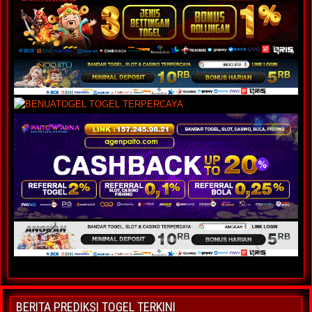
BERITA PREDIKSI TOGEL TERKINI