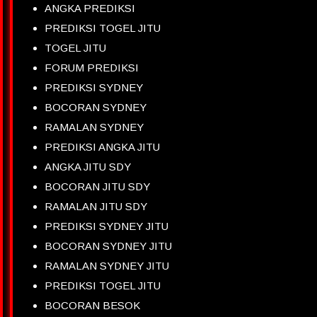
ANGKA PREDIKSI
PREDIKSI TOGEL JITU
TOGEL JITU
FORUM PREDIKSI
PREDIKSI SYDNEY
BOCORAN SYDNEY
RAMALAN SYDNEY
PREDIKSI ANGKA JITU
ANGKA JITU SDY
BOCORAN JITU SDY
RAMALAN JITU SDY
PREDIKSI SYDNEY JITU
BOCORAN SYDNEY JITU
RAMALAN SYDNEY JITU
PREDIKSI TOGEL JITU
BOCORAN BESOK