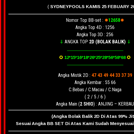
(
SYDNEYPOOLS
KAMIS 25 FEBUARY 2
Nomor Top BB-set :
✹
12658
✹
Angka Top 4D : 1256
Angka Top 3D : 256
⇓
ANGKA TOP
2D
(BOLAK BALIK)
⇓
————————————–
✪
12*15*16*18*26*25*28*56*58*68
✪
————————————–
Angka Mistik 2D :
47 43 49 44 33 37 39
Angka Kembar : 55 66
C.Bebas / C.Macau / C.Naga
( 2 / 5 / 6 )
Angka Main (
2 SHIO
) : ANJING – KERBA
(Angka Bolak Balik 2D Di Atas 99% Ji
Sesuai Angka BB SET Di Atas Kami Sudah Menyesuai