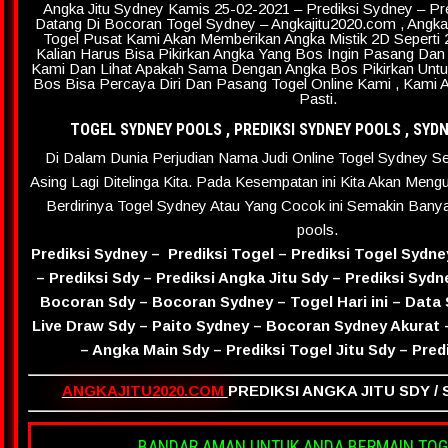
Angka Jitu Sydney Kamis 25-02-2021 – Prediksi Sydney – Pre
Datang Di Bocoran Togel Sydney – Angkajitu2020.com , Angka
Togel Pusat Kami Akan Memberikan Angka Mistik 2D Seperti 2
Kalian Harus Bisa Pikirkan Angka Yang Bos Ingin Pasang Da
Kami Dan Lihat Apakah Sama Dengan Angka Bos Pikirkan Unt
Bos Bisa Percaya Diri Dan Pasang Togel Online Kami , Kami
Pasti.
TOGEL SYDNEY POOLS , PREDIKSI SYDNEY POOLS , SYD
Di Dalam Dunia Perjudian Nama Judi Online Togel Sydney S
Asing Lagi Ditelinga Kita. Pada Kesempatan ini Kita Akan Mengu
Berdirinya Togel Sydney Atau Yang Cocok ini Semakin Bany
pools.
Prediksi Sydney – Prediksi Togel – Prediksi Togel Syd
– Prediksi Sdy – Prediksi Angka Jitu Sdy – Prediksi Sydn
Bocoran Sdy – Bocoran Sydney – Togel Hari ini – Data
Live Draw Sdy – Paito Sydney – Bocoran Sydney Akurat 
– Angka Main Sdy – Prediksi Togel Jitu Sdy – Pred
ANGKAJITU2020.COM
PREDIKSI ANGKA JITU SDY /
BANDAR AMAN UNTUK ANDA BERMAIN TOGE