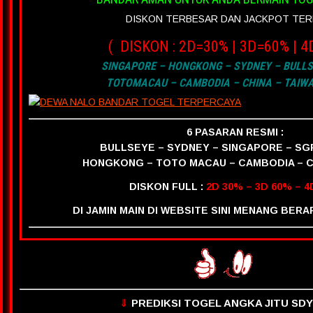
DISKON TERBESAR DAN JACKPOT TE
( DISKON : 2D=30% | 3D=60% | 
SINGAPORE – HONGKONG – SYDNEY – BULLS
TOTOMACAU
– CAMBODIA
– CHINA
– TAIW
6 PASARAN RESMI :
BULLSEYE – SYDNEY – SINGAPORE – SG
HONGKONG –
TOTO MACAU – CAMBODIA – C
DISKON FULL :
2D 30% – 3D 60% – 4
DI JAMIN MAIN DI WEBSITE SINI MENANG BERA
⇓
PREDIKSI TOGEL ANGKA JITU SD