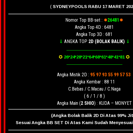
(
SYDNEYPOOLS
RABU 17 MARET 20
Nomor Top BB-set :
✹
26481
✹
Angka Top 4D : 6481
Angka Top 3D : 681
⇓
ANGKA TOP
2D
(BOLAK BALIK)
⇓
————————————–
✪
26*24*28*21*64*68*61*48*41*81
✪
————————————–
Angka Mistik 2D :
95 97 93 55 99 57 53
Angka Kembar : 88 11
C.Bebas / C.Macau / C.Naga
( 6 / 1 / 8 )
Angka Main (
2 SHIO
) : KUDA – MONYET
(Angka Bolak Balik 2D Di Atas 99% Ji
Sesuai Angka BB SET Di Atas Kami Sudah Menyesuai