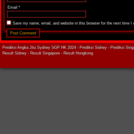
Email
*
Save my name, email, and website in this browser for the next time 
Prediksi Angka Jitu Sydney SGP HK 2024 - Prediksi Sidney - Prediksi Sing
Result Sidney - Result Singapore - Result Hongkong