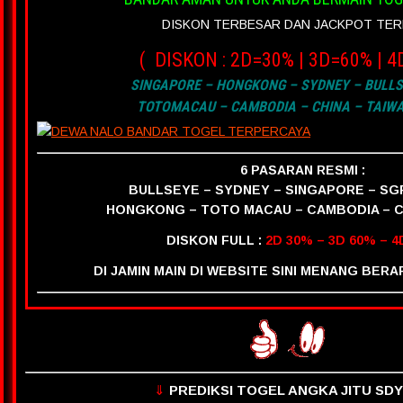
DISKON TERBESAR DAN JACKPOT TE
( DISKON : 2D=30% | 3D=60% | 
SINGAPORE – HONGKONG – SYDNEY – BULLS
TOTOMACAU
– CAMBODIA
– CHINA
– TAIW
6 PASARAN RESMI :
BULLSEYE – SYDNEY – SINGAPORE – SG
HONGKONG –
TOTO MACAU – CAMBODIA – C
DISKON FULL :
2D 30% – 3D 60% – 4
DI JAMIN MAIN DI WEBSITE SINI MENANG BERA
⇓
PREDIKSI TOGEL ANGKA JITU SD