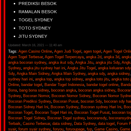
PREDIKSI BESOK
RAMALAN BESOK
TOGEL SYDNEY
TOTO SYDNEY
JITU SYDNEY
Updated: March 16, 2021 — 11:40 am
Tags:
Agen Casino Online
,
Agen Judi Togel
,
agen togel
,
Agen Togel Onli
Agen Togel Terbesar
,
Agen Togel Terpercaya
,
angka 2d
,
angka 3d
,
angk
angka bocoran sydney
,
angka ikut sdy
,
Angka Jitu
,
angka jitu Sdy
,
Angka
Sydney
,
angka jitu sydney hari ini
,
Angka Jitu Togel
,
angka keluaran sdy
Sdy
,
Angka Main Sidney
,
Angka Main Sydney
,
angka sdy
,
angka sidney
sydney hari ini
,
angka top
,
angka top sidney
,
angka toto jitu
,
angka toto 
Online
,
bandar togel
,
Bandar Togel Indonesia
,
bandar togel online
,
Banda
Bona
,
bang bona sidney
,
bocoran angka
,
bocoran angka sidney
,
Bocoran
Sydney
,
Bocoran Nomor
,
Bocoran Nomor Sidney
,
Bocoran Nomor Sydne
Bocoran Prediksi Sydney
,
Bocoran Pusat
,
bocoran Sdy
,
bocoran sdy hari
Bocoran Sidney Hari Ini
,
Bocoran Sydney
,
Bocoran sydney Hari Ini
,
Boc
Bocoran Togel
,
Bocoran Togel Hari ini
,
Bocoran Togel Pusat
,
bocoran to
Bocoran Togel Sidney
,
Bocoran Togel sydney
,
bocoransdy
,
bocoransydn
Terbaik
,
Casino Terbesar
,
data sidney
,
Data Sydney
,
data togel
,
Forum P
syair
,
forum syair sydney
,
foryou
,
foryoupage
,
fyp
,
Game Casino
,
Game