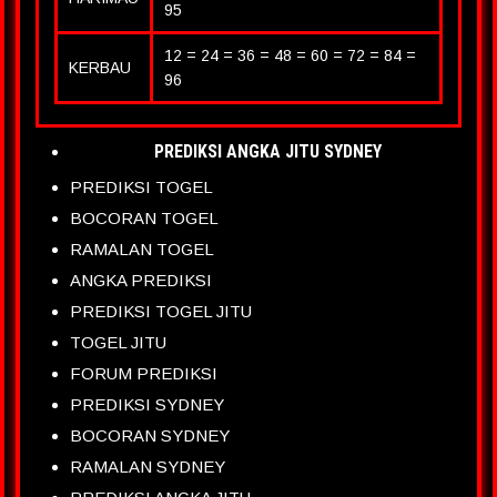
95
12 = 24 = 36 = 48 = 60 = 72 = 84 =
KERBAU
96
PREDIKSI ANGKA JITU SYDNEY
PREDIKSI TOGEL
BOCORAN TOGEL
RAMALAN TOGEL
ANGKA PREDIKSI
PREDIKSI TOGEL JITU
TOGEL JITU
FORUM PREDIKSI
PREDIKSI SYDNEY
BOCORAN SYDNEY
RAMALAN SYDNEY