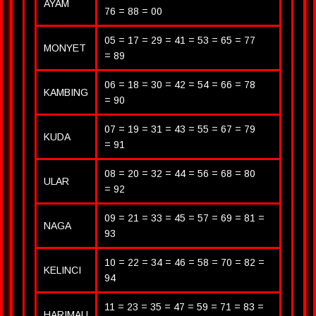
AYAM
76 = 88 = 00
05 = 17 = 29 = 41 = 53 = 65 = 77
MONYET
= 89
06 = 18 = 30 = 42 = 54 = 66 = 78
KAMBING
= 90
07 = 19 = 31 = 43 = 55 = 67 = 79
KUDA
= 91
08 = 20 = 32 = 44 = 56 = 68 = 80
ULAR
= 92
09 = 21 = 33 = 45 = 57 = 69 = 81 =
NAGA
93
10 = 22 = 34 = 46 = 58 = 70 = 82 =
KELINCI
94
11 = 23 = 35 = 47 = 59 = 71 = 83 =
HARIMAU