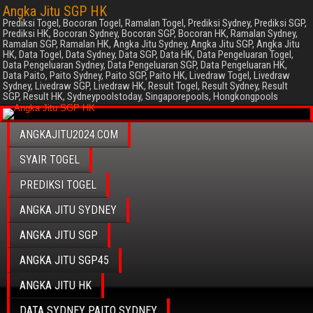
Angka Jitu SGP HK
Prediksi Togel, Bocoran Togel, Ramalan Togel, Prediksi Sydney, Prediksi SGP,
Prediksi HK, Bocoran Sydney, Bocoran SGP, Bocoran HK, Ramalan Sydney,
Ramalan SGP, Ramalan HK, Angka Jitu Sydney, Angka Jitu SGP, Angka Jitu
HK, Data Togel, Data Sydney, Data SGP, Data HK, Data Pengeluaran Togel,
Data Pengeluaran Sydney, Data Pengeluaran SGP, Data Pengeluaran HK,
Data Paito, Paito Sydney, Paito SGP, Paito HK, Livedraw Togel, Livedraw
Sydney, Livedraw SGP, Livedraw HK, Result Togel, Result Sydney, Result
SGP, Result HK, Sydneypoolstoday, Singaporepools, Hongkongpools
ANGKAJITU2024.COM
SYAIR TOGEL
PREDIKSI TOGEL
ANGKA JITU SYDNEY
ANGKA JITU SGP
ANGKA JITU SGP45
ANGKA JITU HK
DATA SYDNEY PAITO SYDNEY