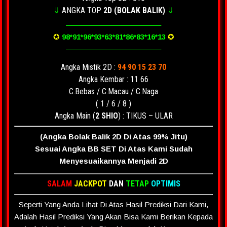
⇓
ANGKA TOP
2D
(BOLAK BALIK)
⇓
————————————–
✪
98*91*96*93*63*81*86*83*16*13
✪
————————————–
Angka Mistik 2D :
94 90 15 23 70
Angka Kembar : 11 66
C.Bebas / C.Macau / C.Naga
( 1 / 6 / 8 )
Angka Main (
2 SHIO
) : TIKUS – ULAR
(Angka Bolak Balik 2D Di Atas 99% Jitu)
Sesuai Angka BB SET Di Atas Kami Sudah
Menyesuaikannya Menjadi 2D
SALAM
JACKPOT
DAN
TETAP
OPTIMIS
Seperti Yang Anda Lihat Di Atas Hasil Prediksi Dari Kami,
Adalah Hasil Prediksi Yang Akan Bisa Kami Berikan Kepada