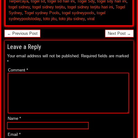
Terpercaya
,
togel sd
,
togel sd hari ini
,
Togel Sdy
,
togel sdy hari ini
,
togel sidney
,
togel sidney terjitu
,
togel sidney terjitu hari ini
,
Togel
Sydney
,
Togel sydney Pools
,
togel sydneypools
,
togel
sydneypoolstoday
,
toto jitu
,
toto jitu sidney
,
viral
← Previous Post
Next Post →
Leave a Reply
Your email address will not be published.
Required fields are marked
*
Comment
*
Name
*
Email
*