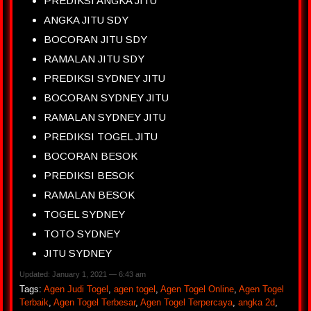
PREDIKSI ANGKA JITU
ANGKA JITU SDY
BOCORAN JITU SDY
RAMALAN JITU SDY
PREDIKSI SYDNEY JITU
BOCORAN SYDNEY JITU
RAMALAN SYDNEY JITU
PREDIKSI TOGEL JITU
BOCORAN BESOK
PREDIKSI BESOK
RAMALAN BESOK
TOGEL SYDNEY
TOTO SYDNEY
JITU SYDNEY
Updated: January 1, 2021 — 6:43 am
Tags:
Agen Judi Togel
,
agen togel
,
Agen Togel Online
,
Agen Togel
Terbaik
,
Agen Togel Terbesar
,
Agen Togel Terpercaya
,
angka 2d
,