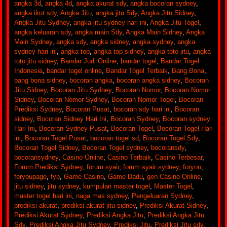
angka 3d
,
angka 4d
,
angka akurat sdy
,
angka bocoran sydney
,
angka ikut sdy
,
Angka Jitu
,
angka jitu Sdy
,
Angka Jitu Sidney
,
Angka Jitu Sydney
,
angka jitu sydney hari ini
,
Angka Jitu Togel
,
angka keluaran sdy
,
angka main Sdy
,
Angka Main Sidney
,
Angka
Main Sydney
,
angka sdy
,
angka sidney
,
angka sydney
,
angka
sydney hari ini
,
angka top
,
angka top sidney
,
angka toto jitu
,
angka
toto jitu sidney
,
Bandar Judi Online
,
bandar togel
,
Bandar Togel
Indonesia
,
bandar togel online
,
Bandar Togel Terbaik
,
Bang Bona
,
bang bona sidney
,
bocoran angka
,
bocoran angka sidney
,
Bocoran
Jitu Sidney
,
Bocoran Jitu Sydney
,
Bocoran Nomor
,
Bocoran Nomor
Sidney
,
Bocoran Nomor Sydney
,
Bocoran Nomor Togel
,
Bocoran
Prediksi Sydney
,
Bocoran Pusat
,
bocoran sdy hari ini
,
Bocoran
sidney
,
Bocoran Sidney Hari Ini
,
Bocoran Sydney
,
Bocoran sydney
Hari Ini
,
Bocoran Sydney Pusat
,
Bocoran Togel
,
Bocoran Togel Hari
ini
,
Bocoran Togel Pusat
,
bocoran togel sd
,
Bocoran Togel Sdy
,
Bocoran Togel Sidney
,
Bocoran Togel sydney
,
bocoransdy
,
bocoransydney
,
Casino Online
,
Casino Terbaik
,
Casino Terbesar
,
Forum Prediksi Sydney
,
forum syair
,
forum syair sydney
,
foryou
,
foryoupage
,
fyp
,
Game Casino
,
Game Dadu
,
gen Casino Online
,
jitu sidney
,
jitu sydney
,
kumpulan master togel
,
Master Togel
,
master togel hari ini
,
naga mas sydney
,
Pengeluaran Sydney
,
prediksi akurat
,
prediksi akurat jitu sidney
,
Prediksi Akurat Sidney
,
Prediksi Akurat Sydney
,
Prediksi Angka Jitu
,
Prediksi Angka Jitu
Sdy
,
Prediksi Angka Jitu Sydney
,
Prediksi Jitu
,
Prediksi Jitu sdy
,