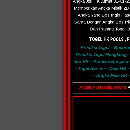
Angka Jitu HK Jumat 01-01-2
Memberikan Angka Mistik 2D S
Angka Yang Bos Ingin Pas
Sama Dengan Angka Bos Piki
Dan Pasang Togel On
TOGEL HK POOLS , 
Prediksi Togel – Bocora
Prediksi Togel Hongkong 
Jitu HK – Prediksi Hongko
– Togel Hari ini – Data HK
– Angka Main HK –
ANGKAJITU2020.COM
P