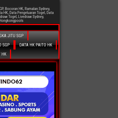
 SGP, Bocoran HK, Ramalan Sydney,
ta HK, Data Pengeluaran Togel, Data
edraw Togel, Livedraw Sydney,
, Hongkongpools
GKA JITU SGP
O SGP
DATA HK PAITO HK
 HK