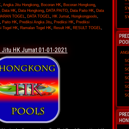
K
,
Angka Jitu Hongkong
,
Bocoran HK
,
Bocoran Hongkong
,
S
,
Data HK
,
Data Hongkong
,
DATA PAITO
,
Data Paito HK
,
Data
UARAN TOGEL
,
DATA TOGEL
,
HK Jumat
,
Hongkongpools
,
S
,
Paito HK
,
Prediksi Angka Jitu
,
Prediksi HK
,
Prediksi
si Togel HK
,
Ramalan Togel HK
,
Result HK
,
RESULT TOGEL
,
PRED
POO
 Jitu HK Jumat 01-01-2021
ANG
S
S
S
S
S
PRED
HON