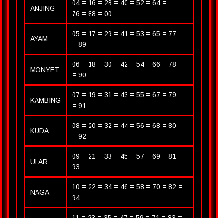
04 = 16 = 28 = 40 = 52 = 64 =
ANJING
76 = 88 = 00
05 = 17 = 29 = 41 = 53 = 65 = 77
AYAM
= 89
06 = 18 = 30 = 42 = 54 = 66 = 78
MONYET
= 90
07 = 19 = 31 = 43 = 55 = 67 = 79
KAMBING
= 91
08 = 20 = 32 = 44 = 56 = 68 = 80
KUDA
= 92
09 = 21 = 33 = 45 = 57 = 69 = 81 =
ULAR
93
10 = 22 = 34 = 46 = 58 = 70 = 82 =
NAGA
94
11 = 23 = 35 = 47 = 59 = 71 = 83 =