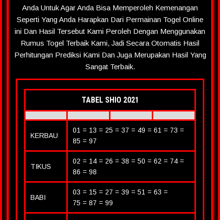
Anda Untuk Agar Anda Bisa Memperoleh Kemenangan
Seperti Yang Anda Harapkan Dari Permainan Togel Online
ini Dan Hasil Tersebut Kami Peroleh Dengan Menggunakan
Rumus Togel Terbaik Kami, Jadi Secara Otomatis Hasil
Perhitungan Prediksi Kami Dan Juga Merupakan Hasil Yang
Sangat Terbaik.
TABEL SHIO 2021
01 = 13 = 25 = 37 = 49 = 61 = 73 =
KERBAU
85 = 97
02 = 14 = 26 = 38 = 50 = 62 = 74 =
TIKUS
86 = 98
03 = 15 = 27 = 39 = 51 = 63 =
BABI
75 = 87 = 99