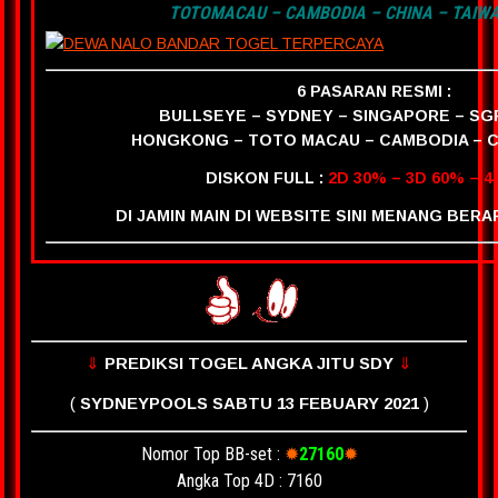
TOTOMACAU
– CAMBODIA
– CHINA
– TAIW
6 PASARAN RESMI :
BULLSEYE – SYDNEY – SINGAPORE – SG
HONGKONG –
TOTO MACAU – CAMBODIA – C
DISKON FULL :
2D 30% – 3D 60% – 4
DI JAMIN MAIN DI WEBSITE SINI MENANG BERA
⇓
PREDIKSI TOGEL ANGKA JITU SDY
⇓
(
SYDNEYPOOLS
SABTU 13 FEBUARY 2021
)
Nomor Top BB-set :
✹
27160
✹
Angka Top 4D : 7160