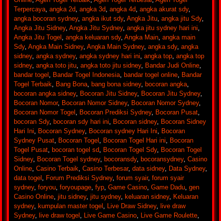
Terpercaya
,
angka 2d
,
angka 3d
,
angka 4d
,
angka akurat sdy
,
angka bocoran sydney
,
angka ikut sdy
,
Angka Jitu
,
angka jitu Sdy
,
Angka Jitu Sidney
,
Angka Jitu Sydney
,
angka jitu sydney hari ini
,
Angka Jitu Togel
,
angka keluaran sdy
,
Angka Main
,
angka main
Sdy
,
Angka Main Sidney
,
Angka Main Sydney
,
angka sdy
,
angka
sidney
,
angka sydney
,
angka sydney hari ini
,
angka top
,
angka top
sidney
,
angka toto jitu
,
angka toto jitu sidney
,
Bandar Judi Online
,
bandar togel
,
Bandar Togel Indonesia
,
bandar togel online
,
Bandar
Togel Terbaik
,
Bang Bona
,
bang bona sidney
,
bocoran angka
,
bocoran angka sidney
,
Bocoran Jitu Sidney
,
Bocoran Jitu Sydney
,
Bocoran Nomor
,
Bocoran Nomor Sidney
,
Bocoran Nomor Sydney
,
Bocoran Nomor Togel
,
Bocoran Prediksi Sydney
,
Bocoran Pusat
,
bocoran Sdy
,
bocoran sdy hari ini
,
Bocoran sidney
,
Bocoran Sidney
Hari Ini
,
Bocoran Sydney
,
Bocoran sydney Hari Ini
,
Bocoran
Sydney Pusat
,
Bocoran Togel
,
Bocoran Togel Hari ini
,
Bocoran
Togel Pusat
,
bocoran togel sd
,
Bocoran Togel Sdy
,
Bocoran Togel
Sidney
,
Bocoran Togel sydney
,
bocoransdy
,
bocoransydney
,
Casino
Online
,
Casino Terbaik
,
Casino Terbesar
,
data sidney
,
Data Sydney
,
data togel
,
Forum Prediksi Sydney
,
forum syair
,
forum syair
sydney
,
foryou
,
foryoupage
,
fyp
,
Game Casino
,
Game Dadu
,
gen
Casino Online
,
jitu sidney
,
jitu sydney
,
keluaran sidney
,
Keluaran
sydney
,
kumpulan master togel
,
Live Draw Sidney
,
live draw
Sydney
,
live draw togel
,
Live Game Casino
,
Live Game Roulette
,