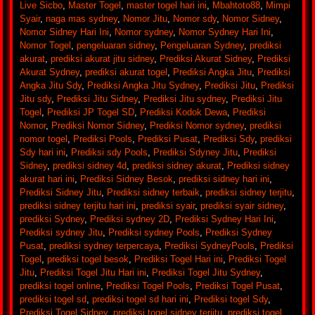
Live Sicbo
,
Master Togel
,
master togel hari ini
,
Mbahtoto88
,
Mimpi
Syair
,
naga mas sydney
,
Nomor Jitu
,
Nomor sdy
,
Nomor Sidney
,
Nomor Sidney Hari Ini
,
Nomor sydney
,
Nomor Sydney Hari Ini
,
Nomor Togel
,
pengeluaran sidney
,
Pengeluaran Sydney
,
prediksi
akurat
,
prediksi akurat jitu sidney
,
Prediksi Akurat Sidney
,
Prediksi
Akurat Sydney
,
prediksi akurat togel
,
Prediksi Angka Jitu
,
Prediksi
Angka Jitu Sdy
,
Prediksi Angka Jitu Sydney
,
Prediksi Jitu
,
Prediksi
Jitu sdy
,
Prediksi Jitu Sidney
,
Prediksi Jitu sydney
,
Prediksi Jitu
Togel
,
Prediksi JP Togel SD
,
Prediksi Kodok Dewa
,
Prediksi
Nomor
,
Prediksi Nomor Sidney
,
Prediksi Nomor sydney
,
prediksi
nomor togel
,
Prediksi Pools
,
Prediksi Pusat
,
Prediksi Sdy
,
prediksi
Sdy hari ini
,
Prediksi sdy Pools
,
Prediksi Sdyney Jitu
,
Prediksi
Sidney
,
prediksi sidney 4d
,
prediksi sidney akurat
,
Prediksi sidney
akurat hari ini
,
Prediksi Sidney Besok
,
prediksi sidney hari ini
,
Prediksi Sidney Jitu
,
Prediksi sidney terbaik
,
prediksi sidney terjitu
,
prediksi sidney terjitu hari ini
,
prediksi syair
,
prediksi syair sidney
,
prediksi Sydney
,
Prediksi sydney 2D
,
Prediksi Sydney Hari Ini
,
Prediksi sydney Jitu
,
Prediksi sydney Pools
,
Prediksi Sydney
Pusat
,
prediksi sydney terpercaya
,
Prediksi SydneyPools
,
Prediksi
Togel
,
prediksi togel besok
,
Prediksi Togel Hari ini
,
Prediksi Togel
Jitu
,
Prediksi Togel Jitu Hari ini
,
Prediksi Togel Jitu Sydney
,
prediksi togel online
,
Prediksi Togel Pools
,
Prediksi Togel Pusat
,
prediksi togel sd
,
prediksi togel sd hari ini
,
Prediksi togel Sdy
,
Prediksi Togel Sidney
,
prediksi togel sidney terjitu
,
prediksi togel