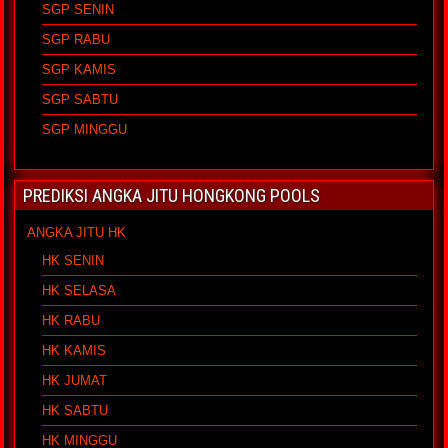
SGP SENIN
SGP RABU
SGP KAMIS
SGP SABTU
SGP MINGGU
PREDIKSI ANGKA JITU HONGKONG POOLS
ANGKA JITU HK
HK SENIN
HK SELASA
HK RABU
HK KAMIS
HK JUMAT
HK SABTU
HK MINGGU