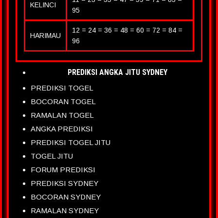
KELINCI
95
12 = 24 = 36 = 48 = 60 = 72 = 84 =
HARIMAU
96
PREDIKSI ANGKA JITU SYDNEY
PREDIKSI TOGEL
BOCORAN TOGEL
RAMALAN TOGEL
ANGKA PREDIKSI
PREDIKSI TOGEL JITU
TOGEL JITU
FORUM PREDIKSI
PREDIKSI SYDNEY
BOCORAN SYDNEY
RAMALAN SYDNEY