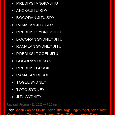
PREDIKSI ANGKA JITU
ANGKA JITU SDY
BOCORAN JITU SDY
RAMALAN JITU SDY
PREDIKSI SYDNEY JITU
BOCORAN SYDNEY JITU
RAMALAN SYDNEY JITU
PREDIKSI TOGEL JITU
BOCORAN BESOK
PREDIKSI BESOK
RAMALAN BESOK
TOGEL SYDNEY
TOTO SYDNEY
JITU SYDNEY
Updated: February 12, 2021 — 7:26 am
Tags:
Agen Casino Online
,
Agen Judi Togel
,
agen togel
,
Agen Togel
Online
,
Agen Togel Terbaik
,
Agen Togel Terbesar
,
Agen Togel