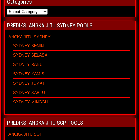
Categories
PREDIKSI ANGKA JITU SYDNEY POOLS
ANGKA JITU SYDNEY
SYDNEY SENIN
SYDNEY SELASA
SYDNEY RABU
SYDNEY KAMIS
SYDNEY JUMAT
SYDNEY SABTU
SYDNEY MINGGU
PREDIKSI ANGKA JITU SGP POOLS
ANGKA JITU SGP