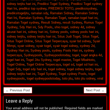
sidney terjitu hari ini
,
Prediksi Togel Sydney
,
Prediksi Togel sydney
Hari Ini
,
prediksi top sydney
,
PREDIKSI TOTO
,
prediksisydney
,
prediksitogeljitu
,
ramalan sdy
,
Ramalan Sidney
,
Ramalan Sidney
Hari Ini
,
Ramalan Sydney
,
Ramalan Togel
,
ramalan togel hari ini
,
Ramalan Togel sydney
,
Result Sidney
,
result Sydney
,
Rumus Togel
Sydney
,
Sdy Hari ini
,
Sdy Pools
,
shio togel
,
sidney 4d
,
sidney
akurat hari ini
,
sidney hari ini
,
Sidney pools
,
sidney pools hari ini
,
sidney terjitu
,
sidney terjitu hari ini
,
Situs Judi Togel
,
Situs Togel
,
Situs Togel Online
,
Situs Togel Terpercaya
,
syair bd sidney
,
Syair
Mimpi
,
syair sidney
,
syair togel
,
syair togel sidney
,
sydney 2d
,
Sydney Hari ini
,
Sydney pools
,
sydney Pools Hari ini
,
sydney
terpercaya
,
Sydneypools
,
Sydneypoolstoday
,
togel
,
togel angka 4d
,
togel hari ini
,
Togel Jitu Sydney
,
togel master
,
Togel Mbahtoto
,
Togel Online
,
Togel Online Terpercaya
,
togel sd
,
togel sd hari ini
,
Togel Sdy
,
togel sdy hari ini
,
togel sidney
,
togel sidney terjitu
,
togel
sidney terjitu hari ini
,
Togel Sydney
,
Togel sydney Pools
,
togel
sydneypools
,
togel sydneypoolstoday
,
toto jitu
,
toto jitu sidney
,
viral
← Previous Post
Next Post →
Leave a Reply
Your email address will not be published.
Required fields are marked