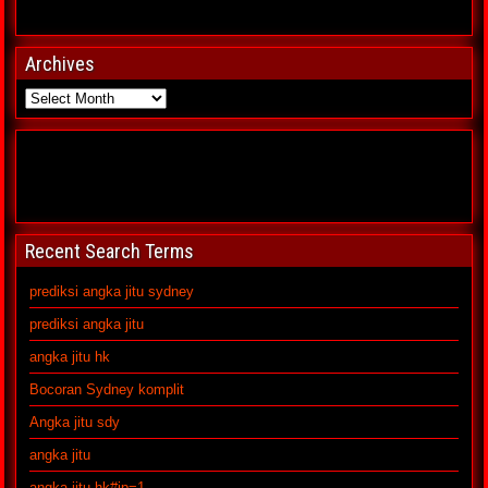
Archives
Recent Search Terms
prediksi angka jitu sydney
prediksi angka jitu
angka jitu hk
Bocoran Sydney komplit
Angka jitu sdy
angka jitu
angka jitu hk#ip=1