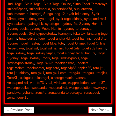
Judi Togel
,
Situs Togel
,
Situs Togel Online
,
Situs Togel Terpercaya
,
sniper52pass
,
sniperlimadua
,
snipersbbs78
,
suhuarwana
,
suhumaster
,
suhutogel
,
Sungokong 12
,
syair bd sidney
,
Syair
Mimpi
,
syair sidney
,
syair togel
,
syair togel sidney
,
syairpandawa1
,
syairsakura
,
syairsgphk
,
syairtogel
,
sydney 2d
,
Sydney Hari ini
,
Sydney pools
,
sydney Pools Hari ini
,
sydney terpercaya
,
Sydneypools
,
Sydneypoolstoday
,
teambjm
,
teka teki binatang togel
hari ini
,
tigaprediksi
,
togel
,
togel angka 4d
,
togel hari ini
,
Togel Jitu
Sydney
,
togel master
,
Togel Mbahtoto
,
Togel Online
,
Togel Online
Terpercaya
,
togel sd
,
togel sd hari ini
,
Togel Sdy
,
togel sdy hari ini
,
togel sidney
,
togel sidney terjitu
,
togel sidney terjitu hari ini
,
Togel
Sydney
,
Togel sydney Pools
,
togel sydneypools
,
togel
sydneypoolstoday
,
Togel WAP
,
togeldahsyat
,
Togelers
,
togelmalam
,
togelmaster
,
togeltoto
,
togelvip88
,
toples55
,
toto jitu
,
toto jitu sidney
,
toto.g4ul
,
toto.g4ul.com
,
totog4ul
,
totogaul
,
totojitu
,
TotoKL
,
ulakgutul
,
ulastogel
,
ulastogelmania
,
vansax
,
vespaprediksi
,
viptoto73
,
viral
,
virdsam
,
wapprediction
,
warkop87
,
warungprediksi
,
webbandar
,
webprediksi
,
wongprediction
,
www.syair
pandawa
,
yohana
,
zeus4d
,
zonabandarterpercaya
,
zonacodot
,
zonameonk18
← Previous Post
Next Post →