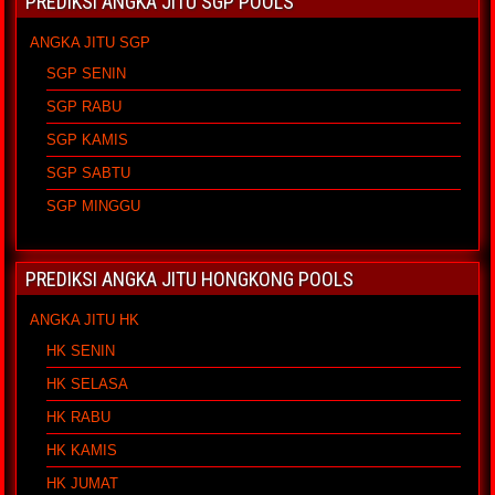
PREDIKSI ANGKA JITU SGP POOLS
ANGKA JITU SGP
SGP SENIN
SGP RABU
SGP KAMIS
SGP SABTU
SGP MINGGU
PREDIKSI ANGKA JITU HONGKONG POOLS
ANGKA JITU HK
HK SENIN
HK SELASA
HK RABU
HK KAMIS
HK JUMAT