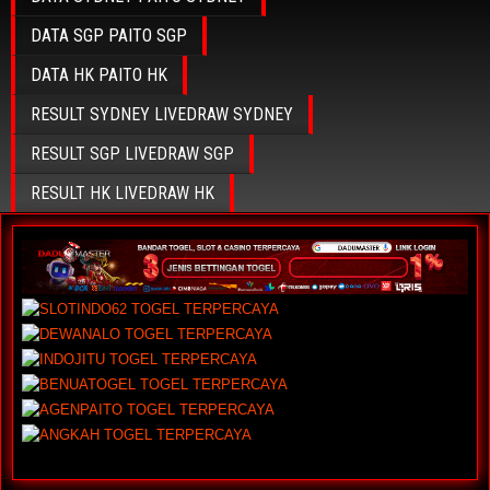
DATA SGP PAITO SGP
DATA HK PAITO HK
RESULT SYDNEY LIVEDRAW SYDNEY
RESULT SGP LIVEDRAW SGP
RESULT HK LIVEDRAW HK