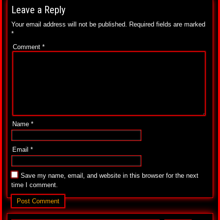
Leave a Reply
Your email address will not be published.
Required fields are marked
*
Comment
*
Name
*
Email
*
Save my name, email, and website in this browser for the next
time I comment.