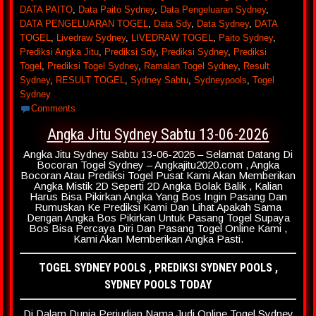
DATA PAITO
,
Data Paito Sydney
,
Data Pengeluaran Sydney
,
DATA PENGELUARAN TOGEL
,
Data Sdy
,
Data Sydney
,
DATA
TOGEL
,
Livedraw Sydney
,
LIVEDRAW TOGEL
,
Paito Sydney
,
Prediksi Angka Jitu
,
Prediksi Sdy
,
Prediksi Sydney
,
Prediksi
Togel
,
Prediksi Togel Sydney
,
Ramalan Togel Sydney
,
Result
Sydney
,
RESULT TOGEL
,
Sydney Sabtu
,
Sydneypools
,
Togel
Sydney
Comments
Angka Jitu Sydney Sabtu 13-06-2026
Angka Jitu Sydney Sabtu 13-06-2026 – Selamat Datang Di
Bocoran Togel Sydney – Angkajitu2020.com , Angka
Bocoran Atau Prediksi Togel Pusat Kami Akan Memberikan
Angka Mistik 2D Seperti 2D Angka Bolak Balik , Kalian
Harus Bisa Pikirkan Angka Yang Bos Ingin Pasang Dan
Rumuskan Ke Prediksi Kami Dan Lihat Apakah Sama
Dengan Angka Bos Pikirkan Untuk Pasang Togel Supaya
Bos Bisa Percaya Diri Dan Pasang Togel Online Kami ,
Kami Akan Memberikan Angka Pasti.
TOGEL SYDNEY POOLS , PREDIKSI SYDNEY POOLS ,
SYDNEY POOLS TODAY
Di Dalam Dunia Perjudian Nama Judi Online Togel Sydney