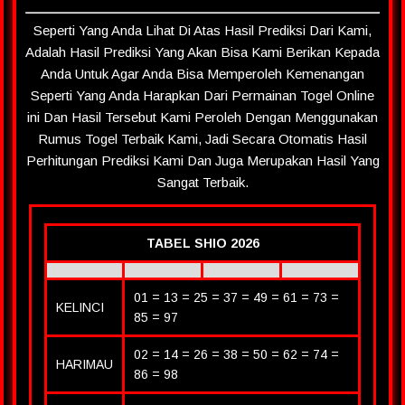
Seperti Yang Anda Lihat Di Atas Hasil Prediksi Dari Kami,
Adalah Hasil Prediksi Yang Akan Bisa Kami Berikan Kepada
Anda Untuk Agar Anda Bisa Memperoleh Kemenangan
Seperti Yang Anda Harapkan Dari Permainan Togel Online
ini Dan Hasil Tersebut Kami Peroleh Dengan Menggunakan
Rumus Togel Terbaik Kami, Jadi Secara Otomatis Hasil
Perhitungan Prediksi Kami Dan Juga Merupakan Hasil Yang
Sangat Terbaik.
TABEL SHIO 2026
01 = 13 = 25 = 37 = 49 = 61 = 73 =
KELINCI
85 = 97
02 = 14 = 26 = 38 = 50 = 62 = 74 =
HARIMAU
86 = 98