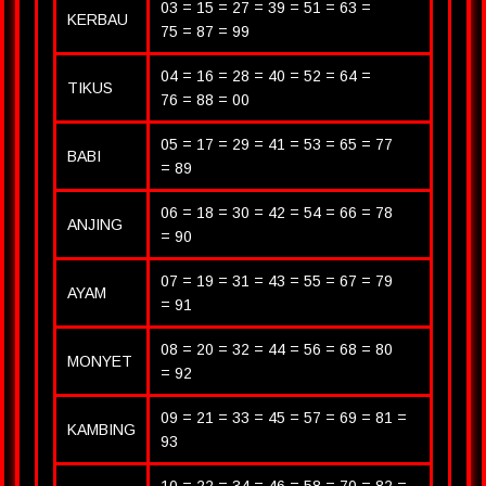
03 = 15 = 27 = 39 = 51 = 63 =
KERBAU
75 = 87 = 99
04 = 16 = 28 = 40 = 52 = 64 =
TIKUS
76 = 88 = 00
05 = 17 = 29 = 41 = 53 = 65 = 77
BABI
= 89
06 = 18 = 30 = 42 = 54 = 66 = 78
ANJING
= 90
07 = 19 = 31 = 43 = 55 = 67 = 79
AYAM
= 91
08 = 20 = 32 = 44 = 56 = 68 = 80
MONYET
= 92
09 = 21 = 33 = 45 = 57 = 69 = 81 =
KAMBING
93