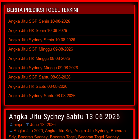
BERITA PREDIKSI TOGEL TERKINI
Angka Jitu SGP Senin 10-08-2026
Angka Jitu HK Senin 10-08-2026
Angka Jitu Sydney Senin 10-08-2026
Angka Jitu SGP Minggu 09-08-2026
Angka Jitu HK Minggu 09-08-2026
Angka Jitu Sydney Minggu 09-08-2026
Angka Jitu SGP Sabtu 08-08-2026
Angka Jitu HK Sabtu 08-08-2026
Angka Jitu Sydney Sabtu 08-08-2026
Angka Jitu Sydney Sabtu 13-06-2026
ninja
June 12, 2026
Angka Jitu 2020
,
Angka Jitu Sdy
,
Angka Jitu Sydney
,
Bocoran
Sdy
,
Bocoran Sydney
,
Bocoran Togel
,
Bocoran Togel Sydney
,