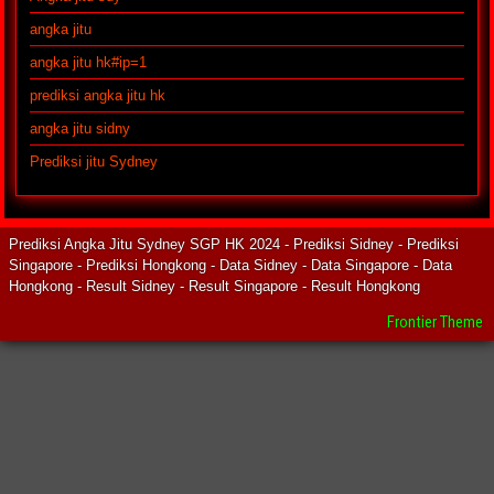
angka jitu
angka jitu hk#ip=1
prediksi angka jitu hk
angka jitu sidny
Prediksi jitu Sydney
Prediksi Angka Jitu Sydney SGP HK 2024 - Prediksi Sidney - Prediksi
Singapore - Prediksi Hongkong - Data Sidney - Data Singapore - Data
Hongkong - Result Sidney - Result Singapore - Result Hongkong
Frontier Theme