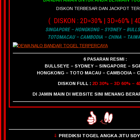
DISKON TERBESAR DAN JACKPOT TE
( DISKON : 2D=30% | 3D=60% | 
SINGAPORE – HONGKONG – SYDNEY – BULLS
TOTOMACAU
– CAMBODIA
– CHINA
– TAIW
6 PASARAN RESMI :
BULLSEYE – SYDNEY – SINGAPORE – SG
HONGKONG –
TOTO MACAU – CAMBODIA – C
DISKON FULL :
2D 30% – 3D 60% – 4
DI JAMIN MAIN DI WEBSITE SINI MENANG BERA
⇓
PREDIKSI TOGEL ANGKA JITU SD