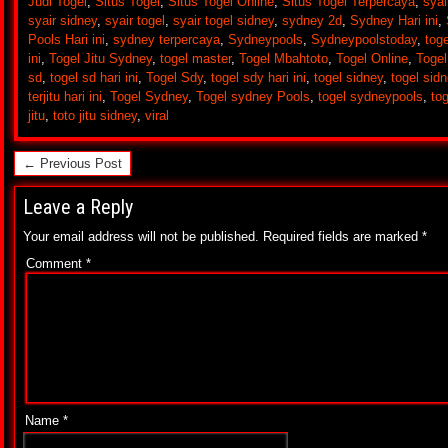
Judi Togel
,
Situs Togel
,
Situs Togel Online
,
Situs Togel Terpercaya
,
syai
syair sidney
,
syair togel
,
syair togel sidney
,
sydney 2d
,
Sydney Hari ini
,
Pools Hari ini
,
sydney terpercaya
,
Sydneypools
,
Sydneypoolstoday
,
toge
ini
,
Togel Jitu Sydney
,
togel master
,
Togel Mbahtoto
,
Togel Online
,
Togel
sd
,
togel sd hari ini
,
Togel Sdy
,
togel sdy hari ini
,
togel sidney
,
togel sidn
terjitu hari ini
,
Togel Sydney
,
Togel sydney Pools
,
togel sydneypools
,
to
jitu
,
toto jitu sidney
,
viral
← Previous Post
Leave a Reply
Your email address will not be published.
Required fields are marked
*
Comment
*
Name
*