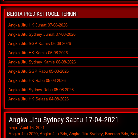
BERITA PREDIKSI TOGEL TERKINI
Angka Jitu HK Jumat 07-08-2026
Angka Jitu Sydney Jumat 07-08-2026
Angka Jitu SGP Kamis 06-08-2026
Angka Jitu HK Kamis 06-08-2026
Angka Jitu Sydney Kamis 06-08-2026
Angka Jitu SGP Rabu 05-08-2026
Angka Jitu HK Rabu 05-08-2026
Angka Jitu Sydney Rabu 05-08-2026
Angka Jitu HK Selasa 04-08-2026
Angka Jitu Sydney Sabtu 17-04-2021
ninja
April 16, 2021
Angka Jitu 2020
,
Angka Jitu Sdy
,
Angka Jitu Sydney
,
Bocoran Sdy
,
Boc