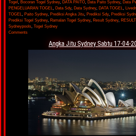
Togel
,
Bocoran Togel Sydney
,
DATA PAITO
,
Data Paito Sydney
,
Data P
PENGELUARAN TOGEL
,
Data Sdy
,
Data Sydney
,
DATA TOGEL
,
Lived
TOGEL
,
Paito Sydney
,
Prediksi Angka Jitu
,
Prediksi Sdy
,
Prediksi Sydn
Prediksi Togel Sydney
,
Ramalan Togel Sydney
,
Result Sydney
,
RESULT
Sydneypools
,
Togel Sydney
Comments
Angka Jitu Sydney Sabtu 17-04-2