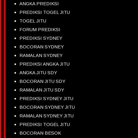
ANGKA PREDIKSI
PREDIKSI TOGEL JITU
TOGEL JITU
FORUM PREDIKSI
PREDIKSI SYDNEY
BOCORAN SYDNEY
RAMALAN SYDNEY
PREDIKSI ANGKA JITU
ANGKA JITU SDY
BOCORAN JITU SDY
RAMALAN JITU SDY
PREDIKSI SYDNEY JITU
BOCORAN SYDNEY JITU
RAMALAN SYDNEY JITU
PREDIKSI TOGEL JITU
BOCORAN BESOK