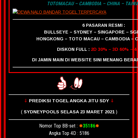
TOTOMACAU
– CAMBODIA
– CHINA
– TAIW
6 PASARAN RESMI :
BULLSEYE – SYDNEY – SINGAPORE – SG
HONGKONG –
TOTO MACAU – CAMBODIA – C
DISKON FULL :
2D 30% – 3D 60% – 4
DI JAMIN MAIN DI WEBSITE SINI MENANG BERA
⇓
PREDIKSI TOGEL ANGKA JITU SDY
⇓
(
SYDNEYPOOLS
SELASA 23 MARET 2021
)
Nomor Top BB-set :
✹
35186
✹
Angka Top 4D : 5186