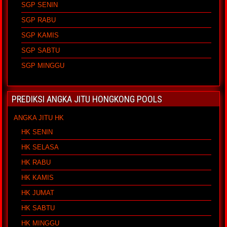
SGP SENIN
SGP RABU
SGP KAMIS
SGP SABTU
SGP MINGGU
PREDIKSI ANGKA JITU HONGKONG POOLS
ANGKA JITU HK
HK SENIN
HK SELASA
HK RABU
HK KAMIS
HK JUMAT
HK SABTU
HK MINGGU