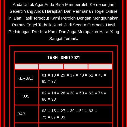
Anda Untuk Agar Anda Bisa Memperoleh Kemenangan
Seperti Yang Anda Harapkan Dari Permainan Togel Online
ini Dan Hasil Tersebut Kami Peroleh Dengan Menggunakan
Rumus Togel Terbaik Kami, Jadi Secara Otomatis Hasil
Perhitungan Prediksi Kami Dan Juga Merupakan Hasil Yang
Sangat Terbaik.
TABEL SHIO 2021
01 = 13 = 25 = 37 = 49 = 61 = 73 =
KERBAU
85 = 97
02 = 14 = 26 = 38 = 50 = 62 = 74 =
TIKUS
86 = 98
03 = 15 = 27 = 39 = 51 = 63 =
BABI
75 = 87 = 99