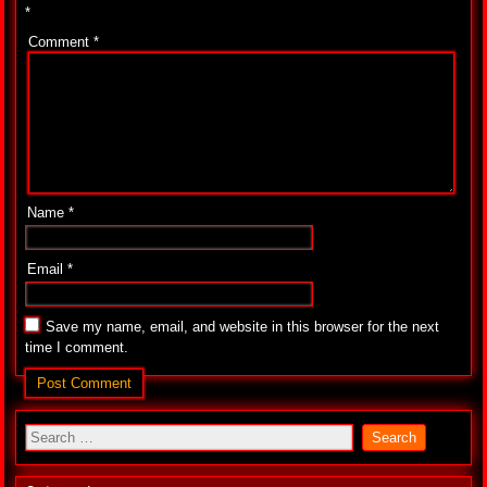
*
Comment
*
Name
*
Email
*
Save my name, email, and website in this browser for the next
time I comment.