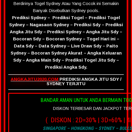
Berdirinya Togel Sydney Atau Yang Cocok ini Semakin
Banyak Disebutkan Sydney pools.
Prediksi Sydney – Prediksi Togel – Prediksi Togel
Sydney – Nagasaon Sydney – Prediksi Sdy – Prediksi
Angka Jitu Sdy – Prediksi Sydney – Angka Jitu Sdy –
Bocoran Sdy – Bocoran Sydney – Togel Hari ini –
Data Sdy – Data Sydney – Live Draw Sdy – Paito
Sydney – Bocoran Sydney Akurat – Angka Keluaran
Sdy – Angka Main Sdy – Prediksi Togel Jitu Sdy –
Prediksi Angka Sdy.
ANGKAJITU2020.COM
PREDIKSI ANGKA JITU SDY /
SYDNEY TERJITU
BANDAR AMAN UNTUK ANDA BERMAIN TOGE
DISKON TERBESAR DAN JACKPOT TE
( DISKON : 2D=30% | 3D=60% | 
SINGAPORE – HONGKONG – SYDNEY – BULLS