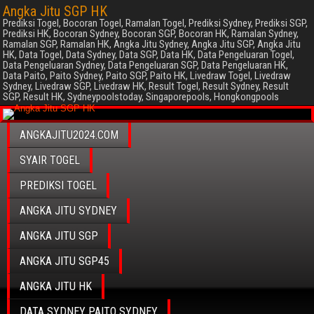
Angka Jitu SGP HK
Prediksi Togel, Bocoran Togel, Ramalan Togel, Prediksi Sydney, Prediksi SGP,
Prediksi HK, Bocoran Sydney, Bocoran SGP, Bocoran HK, Ramalan Sydney,
Ramalan SGP, Ramalan HK, Angka Jitu Sydney, Angka Jitu SGP, Angka Jitu
HK, Data Togel, Data Sydney, Data SGP, Data HK, Data Pengeluaran Togel,
Data Pengeluaran Sydney, Data Pengeluaran SGP, Data Pengeluaran HK,
Data Paito, Paito Sydney, Paito SGP, Paito HK, Livedraw Togel, Livedraw
Sydney, Livedraw SGP, Livedraw HK, Result Togel, Result Sydney, Result
SGP, Result HK, Sydneypoolstoday, Singaporepools, Hongkongpools
ANGKAJITU2024.COM
SYAIR TOGEL
PREDIKSI TOGEL
ANGKA JITU SYDNEY
ANGKA JITU SGP
ANGKA JITU SGP45
ANGKA JITU HK
DATA SYDNEY PAITO SYDNEY