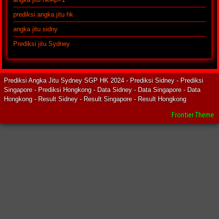
prediksi angka jitu hk
angka jitu sidny
Prediksi jitu Sydney
Prediksi Angka Jitu Sydney SGP HK 2024 - Prediksi Sidney - Prediksi
Singapore - Prediksi Hongkong - Data Sidney - Data Singapore - Data
Hongkong - Result Sidney - Result Singapore - Result Hongkong
Frontier Theme