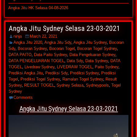
Angka Jitu HK Selasa 04-08-2026
Angka Jitu Sydney Selasa 23-03-2021
ninja
March 22, 2021
Angka Jitu 2020
,
Angka Jitu Sdy
,
Angka Jitu Sydney
,
Bocoran
Sdy
,
Bocoran Sydney
,
Bocoran Togel
,
Bocoran Togel Sydney
,
DATA PAITO
,
Data Paito Sydney
,
Data Pengeluaran Sydney
,
DATA PENGELUARAN TOGEL
,
Data Sdy
,
Data Sydney
,
DATA
TOGEL
,
Livedraw Sydney
,
LIVEDRAW TOGEL
,
Paito Sydney
,
Prediksi Angka Jitu
,
Prediksi Sdy
,
Prediksi Sydney
,
Prediksi
Togel
,
Prediksi Togel Sydney
,
Ramalan Togel Sydney
,
Result
Sydney
,
RESULT TOGEL
,
Sydney Selasa
,
Sydneypools
,
Togel
Sydney
Comments
Angka Jitu Sydney Selasa 23-03-2021