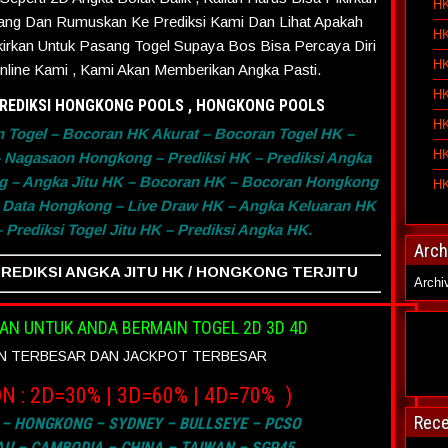
H
ang Dan Rumuskan Ke Prediksi Kami Dan Lihat Apakah
H
rkan Untuk Pasang Togel Supaya Bos Bisa Percaya Diri
H
line Kami , Kami Akan Memberikan Angka Pasti.
H
PREDIKSI HONGKONG POOLS , HONGKONG POOLS
H
n Togel – Bocoran HK Akurat – Bocoran Togel HK –
H
– Nagasaon Hongkong – Prediksi HK – Prediksi Angka
ng – Angka Jitu HK – Bocoran HK – Bocoran Hongkong
H
 – Data Hongkong – Live Draw HK – Angka Keluaran HK
 Prediksi Togel Jitu HK – Prediksi Angka HK.
Arch
REDIKSI ANGKA JITU HK / HONGKONG TERJITU
Archi
N UNTUK ANDA BERMAIN TOGEL 2D 3D 4D
N TERBESAR DAN JACKPOT TERBESAR
N : 2D=30% | 3D=60% | 4D=70% )
Rece
 – HONGKONG – SYDNEY – BULLSEYE – PCSO
AU
– CAMBODIA
– CHINA
– TAIWAN
– SGP45