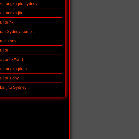
ksi angka jitu sydney
ksi angka jitu
 jitu hk
ran Sydney komplit
a jitu sdy
 jitu
 jitu hk#ip=1
ksi angka jitu hk
 jitu sidny
ksi jitu Sydney