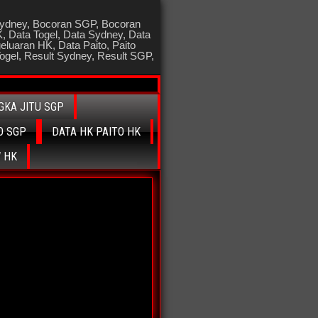
 Sydney, Bocoran SGP, Bocoran
 Data Togel, Data Sydney, Data
luaran HK, Data Paito, Paito
ogel, Result Sydney, Result SGP,
GKA JITU SGP
O SGP
DATA HK PAITO HK
 HK