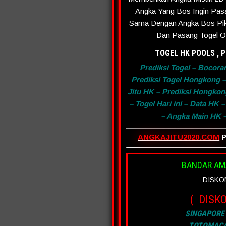
Angka Yang Bos Ingin Pas
Sama Dengan Angka Bos Piki
Dan Pasang Togel On
TOGEL HK POOLS , 
Prediksi Togel – Bocora
Prediksi Togel Hongkong 
Jitu HK – Prediksi Hongko
– Togel Hari ini – Data HK
– Angka Main HK –
ANGKAJITU2020.COM
P
BANDAR AMA
DISKO
( DISKO
SINGAPORE
TOTOMAC