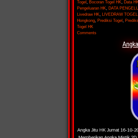
Togel
,
Bocoran Togel HK
,
Data H
Pengeluaran HK
,
DATA PENGEL
Livedraw HK
,
LIVEDRAW TOGEL
Hongkong
,
Prediksi Togel
,
Predik
Togel HK
Comments
Angka
Angka Jitu HK Jumat 16-10-2
Memberikan Angka Mistik 2D S