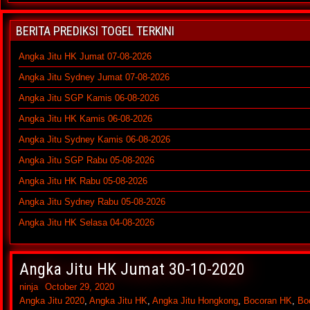
BERITA PREDIKSI TOGEL TERKINI
Angka Jitu HK Jumat 07-08-2026
Angka Jitu Sydney Jumat 07-08-2026
Angka Jitu SGP Kamis 06-08-2026
Angka Jitu HK Kamis 06-08-2026
Angka Jitu Sydney Kamis 06-08-2026
Angka Jitu SGP Rabu 05-08-2026
Angka Jitu HK Rabu 05-08-2026
Angka Jitu Sydney Rabu 05-08-2026
Angka Jitu HK Selasa 04-08-2026
Angka Jitu HK Jumat 30-10-2020
ninja
October 29, 2020
Angka Jitu 2020
,
Angka Jitu HK
,
Angka Jitu Hongkong
,
Bocoran HK
,
Bo