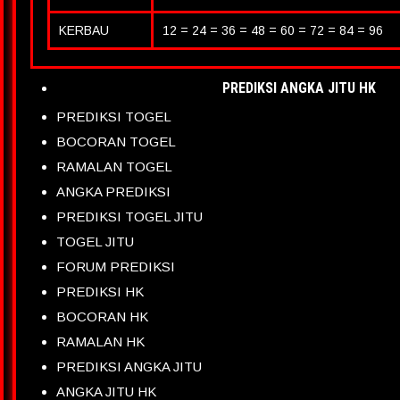
KERBAU
12 = 24 = 36 = 48 = 60 = 72 = 84 = 96
PREDIKSI ANGKA JITU HK
PREDIKSI TOGEL
BOCORAN TOGEL
RAMALAN TOGEL
ANGKA PREDIKSI
PREDIKSI TOGEL JITU
TOGEL JITU
FORUM PREDIKSI
PREDIKSI HK
BOCORAN HK
RAMALAN HK
PREDIKSI ANGKA JITU
ANGKA JITU HK