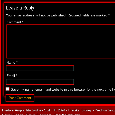
Leave a Reply
Your email address will not be published.
Required fields are marked
*
Comment
*
Name
*
Email
*
Save my name, email, and website in this browser for the next time 
Prediksi Angka Jitu Sydney SGP HK 2024 - Prediksi Sidney - Prediksi Sing