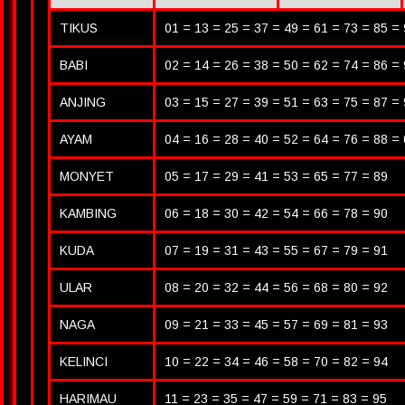
TIKUS
01 = 13 = 25 = 37 = 49 = 61 = 73 = 85 =
BABI
02 = 14 = 26 = 38 = 50 = 62 = 74 = 86 =
ANJING
03 = 15 = 27 = 39 = 51 = 63 = 75 = 87 =
AYAM
04 = 16 = 28 = 40 = 52 = 64 = 76 = 88 =
MONYET
05 = 17 = 29 = 41 = 53 = 65 = 77 = 89
KAMBING
06 = 18 = 30 = 42 = 54 = 66 = 78 = 90
KUDA
07 = 19 = 31 = 43 = 55 = 67 = 79 = 91
ULAR
08 = 20 = 32 = 44 = 56 = 68 = 80 = 92
NAGA
09 = 21 = 33 = 45 = 57 = 69 = 81 = 93
KELINCI
10 = 22 = 34 = 46 = 58 = 70 = 82 = 94
HARIMAU
11 = 23 = 35 = 47 = 59 = 71 = 83 = 95