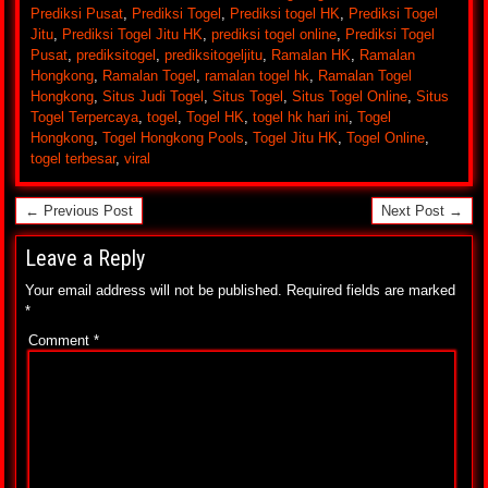
Prediksi Pusat
,
Prediksi Togel
,
Prediksi togel HK
,
Prediksi Togel
Jitu
,
Prediksi Togel Jitu HK
,
prediksi togel online
,
Prediksi Togel
Pusat
,
prediksitogel
,
prediksitogeljitu
,
Ramalan HK
,
Ramalan
Hongkong
,
Ramalan Togel
,
ramalan togel hk
,
Ramalan Togel
Hongkong
,
Situs Judi Togel
,
Situs Togel
,
Situs Togel Online
,
Situs
Togel Terpercaya
,
togel
,
Togel HK
,
togel hk hari ini
,
Togel
Hongkong
,
Togel Hongkong Pools
,
Togel Jitu HK
,
Togel Online
,
togel terbesar
,
viral
← Previous Post
Next Post →
Leave a Reply
Your email address will not be published.
Required fields are marked
*
Comment
*