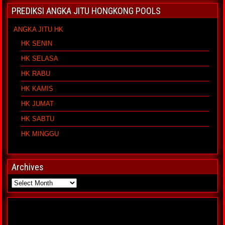
PREDIKSI ANGKA JITU HONGKONG POOLS
ANGKA JITU HK
HK SENIN
HK SELASA
HK RABU
HK KAMIS
HK JUMAT
HK SABTU
HK MINGGU
Archives