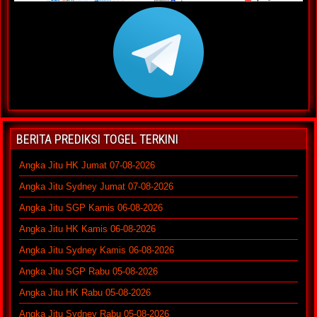
BERITA PREDIKSI TOGEL TERKINI
Angka Jitu HK Jumat 07-08-2026
Angka Jitu Sydney Jumat 07-08-2026
Angka Jitu SGP Kamis 06-08-2026
Angka Jitu HK Kamis 06-08-2026
Angka Jitu Sydney Kamis 06-08-2026
Angka Jitu SGP Rabu 05-08-2026
Angka Jitu HK Rabu 05-08-2026
Angka Jitu Sydney Rabu 05-08-2026