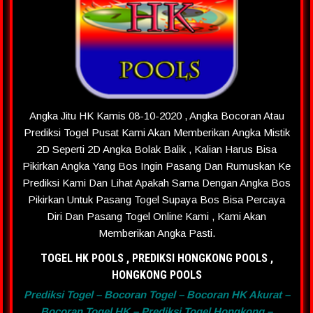
Angka Jitu HK Kamis 08-10-2020 , Angka Bocoran Atau
Prediksi Togel Pusat Kami Akan Memberikan Angka Mistik
2D Seperti 2D Angka Bolak Balik , Kalian Harus Bisa
Pikirkan Angka Yang Bos Ingin Pasang Dan Rumuskan Ke
Prediksi Kami Dan Lihat Apakah Sama Dengan Angka Bos
Pikirkan Untuk Pasang Togel Supaya Bos Bisa Percaya
Diri Dan Pasang Togel Online Kami , Kami Akan
Memberikan Angka Pasti.
TOGEL HK POOLS , PREDIKSI HONGKONG POOLS ,
HONGKONG POOLS
Prediksi Togel – Bocoran Togel – Bocoran HK Akurat –
Bocoran Togel HK – Prediksi Togel Hongkong –