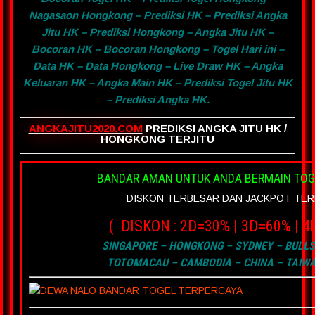
Nagasaon Hongkong – Prediksi HK – Prediksi Angka
Jitu HK – Prediksi Hongkong – Angka Jitu HK –
Bocoran HK – Bocoran Hongkong – Togel Hari ini –
Data HK – Data Hongkong – Live Draw HK – Angka
Keluaran HK – Angka Main HK – Prediksi Togel Jitu HK
– Prediksi Angka HK.
ANGKAJITU2020.COM
PREDIKSI ANGKA JITU HK /
HONGKONG TERJITU
BANDAR AMAN UNTUK ANDA BERMAIN TOGE
DISKON TERBESAR DAN JACKPOT TE
( DISKON : 2D=30% | 3D=60% | 
SINGAPORE – HONGKONG – SYDNEY – BULLS
TOTOMACAU
– CAMBODIA
– CHINA
– TAIW