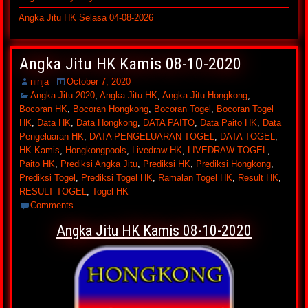
Angka Jitu HK Selasa 04-08-2026
Angka Jitu HK Kamis 08-10-2020
ninja
October 7, 2020
Angka Jitu 2020
,
Angka Jitu HK
,
Angka Jitu Hongkong
,
Bocoran HK
,
Bocoran Hongkong
,
Bocoran Togel
,
Bocoran Togel
HK
,
Data HK
,
Data Hongkong
,
DATA PAITO
,
Data Paito HK
,
Data
Pengeluaran HK
,
DATA PENGELUARAN TOGEL
,
DATA TOGEL
,
HK Kamis
,
Hongkongpools
,
Livedraw HK
,
LIVEDRAW TOGEL
,
Paito HK
,
Prediksi Angka Jitu
,
Prediksi HK
,
Prediksi Hongkong
,
Prediksi Togel
,
Prediksi Togel HK
,
Ramalan Togel HK
,
Result HK
,
RESULT TOGEL
,
Togel HK
Comments
Angka Jitu HK Kamis 08-10-2020