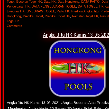
Togel
,
Bocoran Togel HK
,
Data HK
,
Data Hongkong
,
DATA PAITO
,
Data
Pengeluaran HK
,
DATA PENGELUARAN TOGEL
,
DATA TOGEL
,
HK Ka
Livedraw HK
,
LIVEDRAW TOGEL
,
Paito HK
,
Prediksi Angka Jitu
,
Predi
Hongkong
,
Prediksi Togel
,
Prediksi Togel HK
,
Ramalan Togel HK
,
Resul
Togel HK
Comments
Angka Jitu HK Kamis 13-05-20
Angka Jitu HK Kamis 13-05-2021 , Angka Bocoran Atau Prediks
Memberikan Angka Mistik 2D Seperti 2D Angka Bolak Balik , Kal