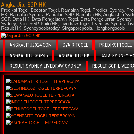
Angka Jitu SGP HK
Prediksi Togel, Bocoran Togel, Ramalan Togel, Prediksi Sydney, P
HK, Ramalan Sydney, Ramalan SGP, Ramalan HK, Angka Jitu Sydney
SGP, Data HK, Data Pengeluaran Togel, Data Pengeluaran Sydney, 
Sydney, Paito SGP, Paito HK, Livedraw Togel, Livedraw Sydney, Li
Result HK, Sydneypoolstoday, Singaporepools, Hongkongpools
ANGKAJITU2024.COM
SYAIR TOGEL
PREDIKSI TOGEL
ANGKA JITU SGP45
ANGKA JITU HK
DATA SYDNEY P
RESULT SYDNEY LIVEDRAW SYDNEY
RESULT SGP LIVEDR