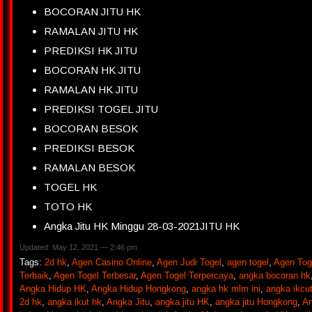
BOCORAN JITU HK
RAMALAN JITU HK
PREDIKSI HK JITU
BOCORAN HK JITU
RAMALAN HK JITU
PREDIKSI TOGEL JITU
BOCORAN BESOK
PREDIKSI BESOK
RAMALAN BESOK
TOGEL HK
TOTO HK
Angka Jitu HK Minggu 28-03-2021JITU HK
Updated: May 12, 2021 — 2:46 pm
Tags:
2d hk
,
Agen Casino Online
,
Agen Judi Togel
,
agen togel
,
Agen Tog
Terbaik
,
Agen Togel Terbesar
,
Agen Togel Terpercaya
,
angka bocoran hk
Angka Hidup HK
,
Angka Hidup Hongkong
,
angka hk mlm ini
,
angka ikcu
2d hk
,
angka ikut hk
,
Angka Jitu
,
angka jitu HK
,
angka jitu Hongkong
,
An