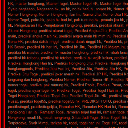
HK
,
master hongkong
,
Master Togel
,
Master Togel HK
,
Master Togel Ho
Syair
,
nagasaon
,
Nagasaon hk
,
no hk
,
no hk hari ini
,
nomor hk
,
Nomor HK
Nomor Hongkong
,
Nomor Hongkong Hari Ini
,
Nomor Jitu
,
Nomor Jitu HK
Nomor Togel
,
paito hk
,
paito hk hari ini
,
pak tuntung hk
,
pemain jitu hk
,
p
hk
,
Pengeluaran HK
,
Pengeluaran Hongkong
,
prediksi
,
prediksi akurat
,
P
Akurat Hongkong
,
prediksi akurat togel
,
Prediksi Angka Jitu
,
Prediksi An
main
,
prediksi angka main hk
,
prediksi angka main hk mlm ini
,
Prediksi
Bona HK
,
prediksi datuk ringgit
,
prediksi datuk ringgit hk
,
Prediksi hk
,
pr
HK Besok
,
prediksi hk hari ini
,
Prediksi hk Jitu
,
Prediksi HK Malam Ini
,
prediksi hk master
,
prediksi hk master hongkong
,
prediksi hk mbah lanc
prediksi hk terbaru
,
prediksi hk totobet
,
prediksi hk wajib keluar
,
prediksi
Prediksi Hongkong Hari Ini
,
Prediksi Hongkong Jitu
,
Prediksi Hongkong 
hongkongpools
,
Prediksi Jiitu Hari ini
,
Prediksi Jitu
,
Prediksi Jitu HK
,
Pr
Prediksi Jitu Togel
,
prediksi joker merah hk
,
Prediksi JP HK
,
Prediksi 
langsung dari hongkong
,
Prediksi Nomor
,
Prediksi Nomor HK
,
Prediksi 
nomor togel
,
prediksi pak tuntung hk
,
Prediksi Pools
,
Prediksi Pusat
,
pr
togel
,
prediksi syair togel hk
,
Prediksi Togel
,
Prediksi Togel Hari ini
,
Pred
Togel Hongkong
,
Prediksi Togel Jitu
,
Prediksi Togel Jitu HK
,
prediksi tog
Pusat
,
prediksi togel55
,
prediksi togel55 hk
,
PREDIKSI TOTO
,
prediksi 
prediksitogel
,
prediksitogeljitu
,
Ramalan HK
,
Ramalan HK Hari Ini
,
Rama
Hongkong Hari Ini
,
Ramalan Togel
,
ramalan togel hari ini
,
ramalan togel 
Hongkong
,
result hk
,
result hongkong
,
Situs Judi Togel
,
Situs Togel
,
Sit
Terpercaya
,
Syair Mimpi
,
tarikan hk
,
togel
,
togel hari ini
,
Togel HK
,
togel