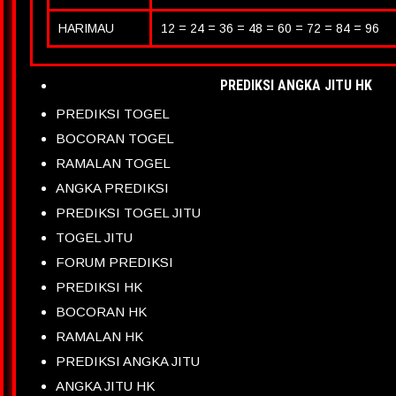
HARIMAU
12 = 24 = 36 = 48 = 60 = 72 = 84 = 96
PREDIKSI ANGKA JITU HK
PREDIKSI TOGEL
BOCORAN TOGEL
RAMALAN TOGEL
ANGKA PREDIKSI
PREDIKSI TOGEL JITU
TOGEL JITU
FORUM PREDIKSI
PREDIKSI HK
BOCORAN HK
RAMALAN HK
PREDIKSI ANGKA JITU
ANGKA JITU HK