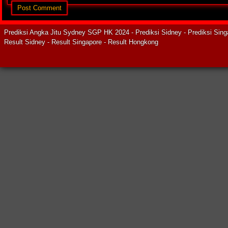
Prediksi Angka Jitu Sydney SGP HK 2024 - Prediksi Sidney - Prediksi Sing
Result Sidney - Result Singapore - Result Hongkong