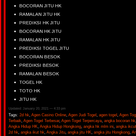
BOCORAN JITU HK
RAMALAN JITU HK
PREDIKSI HK JITU
BOCORAN HK JITU
RAMALAN HK JITU
PREDIKSI TOGEL JITU
BOCORAN BESOK
PREDIKSI BESOK
RAMALAN BESOK
TOGEL HK
TOTO HK
JITU HK
Updated: January 20, 2021 — 4:33 pm
Tags:
2d hk
,
Agen Casino Online
,
Agen Judi Togel
,
agen togel
,
Agen Tog
Terbaik
,
Agen Togel Terbesar
,
Agen Togel Terpercaya
,
angka bocoran hk
Angka Hidup HK
,
Angka Hidup Hongkong
,
angka hk mlm ini
,
angka ikcu
2d hk
,
angka ikut hk
,
Angka Jitu
,
angka jitu HK
,
angka jitu Hongkong
,
An