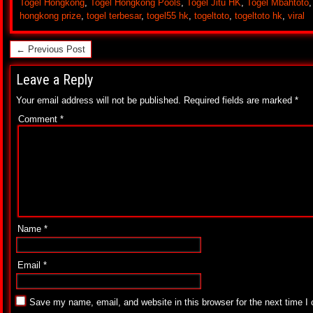
Togel Hongkong
,
Togel Hongkong Pools
,
Togel Jitu HK
,
Togel Mbahtoto
hongkong prize
,
togel terbesar
,
togel55 hk
,
togeltoto
,
togeltoto hk
,
viral
← Previous Post
Leave a Reply
Your email address will not be published.
Required fields are marked
*
Comment
*
Name
*
Email
*
Save my name, email, and website in this browser for the next time 