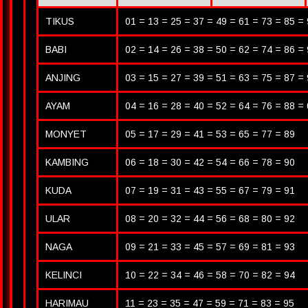
TIKUS
01 = 13 = 25 = 37 = 49 = 61 = 73 = 85 =
BABI
02 = 14 = 26 = 38 = 50 = 62 = 74 = 86 =
ANJING
03 = 15 = 27 = 39 = 51 = 63 = 75 = 87 =
AYAM
04 = 16 = 28 = 40 = 52 = 64 = 76 = 88 =
MONYET
05 = 17 = 29 = 41 = 53 = 65 = 77 = 89
KAMBING
06 = 18 = 30 = 42 = 54 = 66 = 78 = 90
KUDA
07 = 19 = 31 = 43 = 55 = 67 = 79 = 91
ULAR
08 = 20 = 32 = 44 = 56 = 68 = 80 = 92
NAGA
09 = 21 = 33 = 45 = 57 = 69 = 81 = 93
KELINCI
10 = 22 = 34 = 46 = 58 = 70 = 82 = 94
HARIMAU
11 = 23 = 35 = 47 = 59 = 71 = 83 = 95