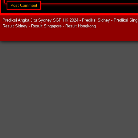
Prediksi Angka Jitu Sydney SGP HK 2024 - Prediksi Sidney - Prediksi Sing
Result Sidney - Result Singapore - Result Hongkong