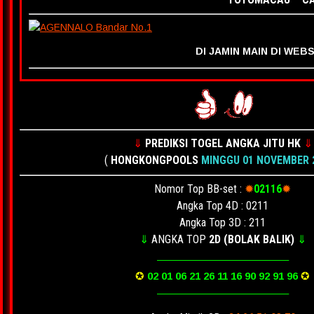
DI JAMIN MAIN DI WEB
⇓
PREDIKSI TOGEL ANGKA JITU HK
⇓
(
HONGKONGPOOLS
MINGGU 01
NOVEMBER 
Nomor Top BB-set :
✹
02116
✹
Angka Top 4D : 0211
Angka Top 3D : 211
⇓
ANGKA TOP
2D
(BOLAK BALIK)
⇓
————————————–
✪
02 01 06 21 26 11 16 90 92 91 96
✪
————————————–