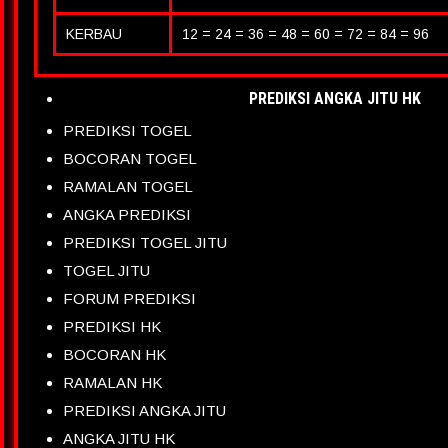
KERBAU
12 = 24 = 36 = 48 = 60 = 72 = 84 = 96
PREDIKSI ANGKA JITU HK
PREDIKSI TOGEL
BOCORAN TOGEL
RAMALAN TOGEL
ANGKA PREDIKSI
PREDIKSI TOGEL JITU
TOGEL JITU
FORUM PREDIKSI
PREDIKSI HK
BOCORAN HK
RAMALAN HK
PREDIKSI ANGKA JITU
ANGKA JITU HK