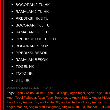
BOCORAN JITU HK
RAMALAN JITU HK
PREDIKSI HK JITU
BOCORAN HK JITU
RAMALAN HK JITU
PREDIKSI TOGEL JITU
BOCORAN BESOK
PREDIKSI BESOK
RAMALAN BESOK
TOGEL HK
TOTO HK
JITU HK
Updated: October 31, 2020 — 7:04 am
Tags:
Agen Casino Online
,
Agen Judi Togel
,
agen togel
,
Agen Togel Onli
Agen Togel Terbesar
,
Agen Togel Terpercaya
,
Angka Hidup
,
Angka Hidu
Hongkong
,
Angka Jitu
,
angka jitu HK
,
angka jitu Hongkong
,
Angka Jitu T
angka mati hk
,
Angka Mati Hongkong
,
Angka Mistik 2d
,
Bandar Judi Onl