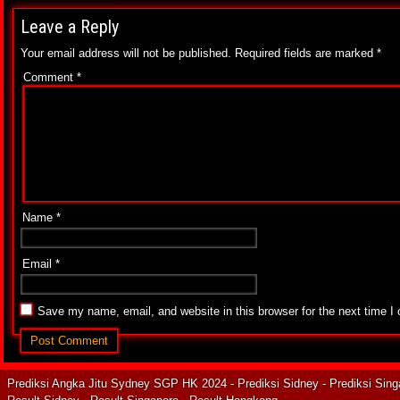
Leave a Reply
Your email address will not be published.
Required fields are marked
*
Comment
*
Name
*
Email
*
Save my name, email, and website in this browser for the next time 
Prediksi Angka Jitu Sydney SGP HK 2024 - Prediksi Sidney - Prediksi Sing