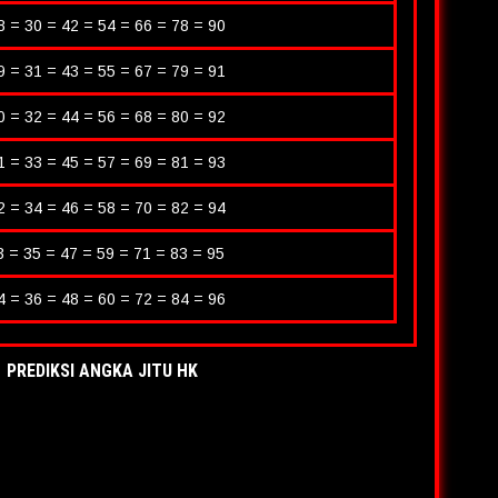
8 = 30 = 42 = 54 = 66 = 78 = 90
9 = 31 = 43 = 55 = 67 = 79 = 91
0 = 32 = 44 = 56 = 68 = 80 = 92
1 = 33 = 45 = 57 = 69 = 81 = 93
2 = 34 = 46 = 58 = 70 = 82 = 94
3 = 35 = 47 = 59 = 71 = 83 = 95
4 = 36 = 48 = 60 = 72 = 84 = 96
PREDIKSI ANGKA JITU HK