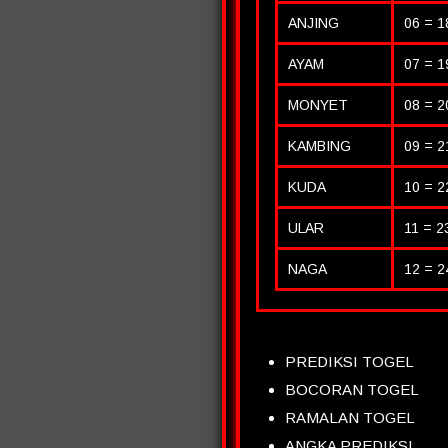
ANJING
06 = 1
AYAM
07 = 1
MONYET
08 = 2
KAMBING
09 = 2
KUDA
10 = 2
ULAR
11 = 2
NAGA
12 = 2
PREDIKSI TOGEL
BOCORAN TOGEL
RAMALAN TOGEL
ANGKA PREDIKSI