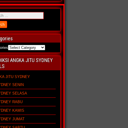
gories
ories
DIKSI ANGKA JITU SYDNEY
LS
KA JITU SYDNEY
YDNEY SENIN
YDNEY SELASA
YDNEY RABU
YDNEY KAMIS
YDNEY JUMAT
YDNEY SABTU