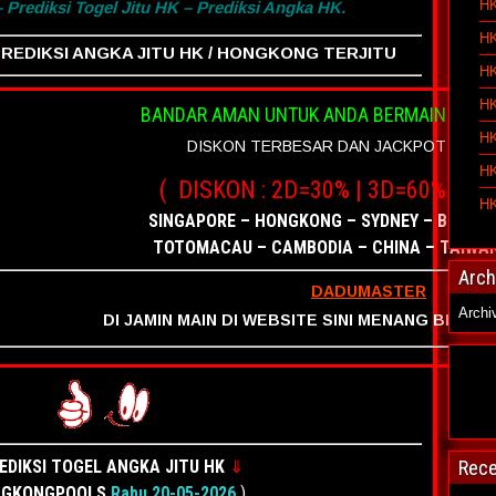
H
 Prediksi Togel Jitu HK – Prediksi Angka HK.
H
REDIKSI ANGKA JITU HK / HONGKONG TERJITU
H
H
BANDAR AMAN UNTUK ANDA BERMAIN TOGEL
H
DISKON TERBESAR DAN JACKPOT TERB
H
( DISKON : 2D=30% | 3D=60% | 4D
H
SINGAPORE – HONGKONG – SYDNEY – BULLSE
TOTOMACAU – CAMBODIA – CHINA – TAIWAN
Arch
Archi
DI JAMIN MAIN DI WEBSITE SINI MENANG BERAP
EDIKSI TOGEL ANGKA JITU HK
⇓
Rece
GKONGPOOLS
Rabu 20-05-2026
)