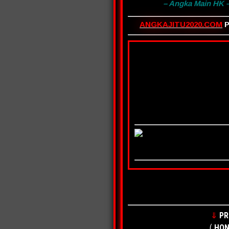
– Angka Main HK –
ANGKAJITU2020.COM
P
⇓
PR
(
HON