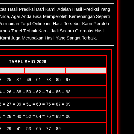
tas Hasil Prediksi Dari Kami, Adalah Hasil Prediksi Yang
 Anda, Agar Anda Bisa Memperoleh Kemenangan Seperti
rmainan Togel Online ini. Hasil Tersebut Kami Peroleh
us Togel Terbaik Kami, Jadi Secara Otomatis Hasil
 Kami Juga Merupakan Hasil Yang Sangat Terbaik.
TABEL SHIO 2026
3 = 25 = 37 = 49 = 61 = 73 = 85 = 97
4 = 26 = 38 = 50 = 62 = 74 = 86 = 98
5 = 27 = 39 = 51 = 63 = 75 = 87 = 99
6 = 28 = 40 = 52 = 64 = 76 = 88 = 00
7 = 29 = 41 = 53 = 65 = 77 = 89