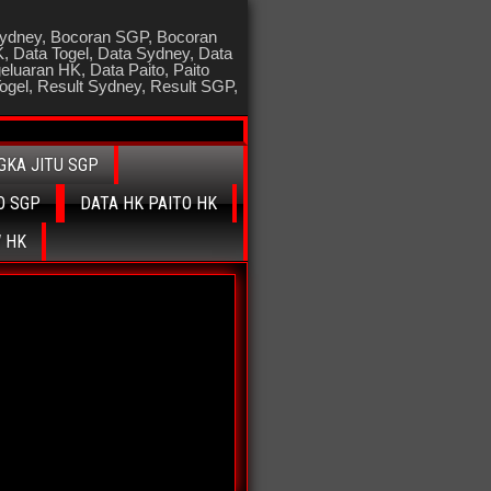
 Sydney, Bocoran SGP, Bocoran
 Data Togel, Data Sydney, Data
luaran HK, Data Paito, Paito
ogel, Result Sydney, Result SGP,
GKA JITU SGP
O SGP
DATA HK PAITO HK
 HK