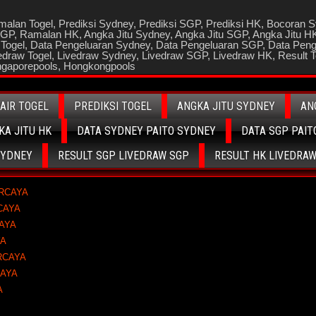
amalan Togel, Prediksi Sydney, Prediksi SGP, Prediksi HK, Bocoran
, Ramalan HK, Angka Jitu Sydney, Angka Jitu SGP, Angka Jitu HK,
Togel, Data Pengeluaran Sydney, Data Pengeluaran SGP, Data Penge
edraw Togel, Livedraw Sydney, Livedraw SGP, Livedraw HK, Result T
ngaporepools, Hongkongpools
AIR TOGEL
PREDIKSI TOGEL
ANGKA JITU SYDNEY
AN
KA JITU HK
DATA SYDNEY PAITO SYDNEY
DATA SGP PAIT
SYDNEY
RESULT SGP LIVEDRAW SGP
RESULT HK LIVEDRAW