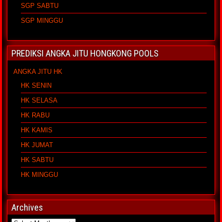
SGP SABTU
SGP MINGGU
PREDIKSI ANGKA JITU HONGKONG POOLS
ANGKA JITU HK
HK SENIN
HK SELASA
HK RABU
HK KAMIS
HK JUMAT
HK SABTU
HK MINGGU
Archives