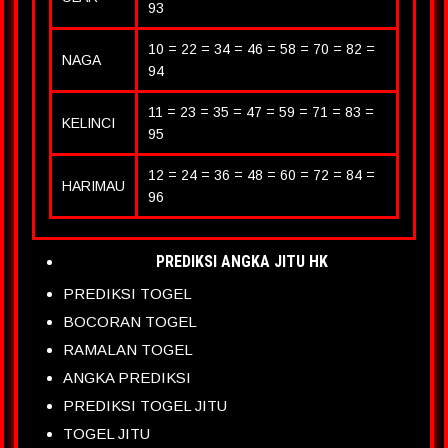
93
10 = 22 = 34 = 46 = 58 = 70 = 82 =
NAGA
94
11 = 23 = 35 = 47 = 59 = 71 = 83 =
KELINCI
95
12 = 24 = 36 = 48 = 60 = 72 = 84 =
HARIMAU
96
PREDIKSI ANGKA JITU HK
PREDIKSI TOGEL
BOCORAN TOGEL
RAMALAN TOGEL
ANGKA PREDIKSI
PREDIKSI TOGEL JITU
TOGEL JITU