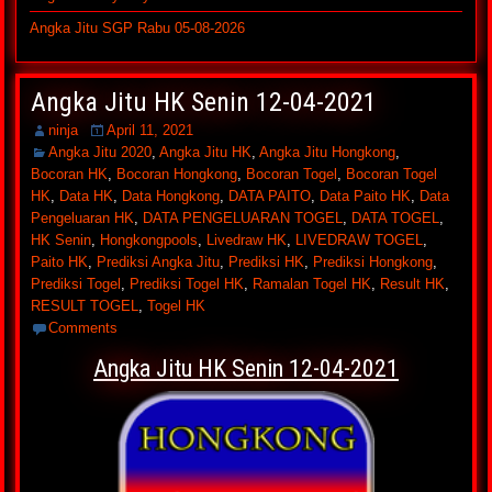
Angka Jitu SGP Rabu 05-08-2026
Angka Jitu HK Senin 12-04-2021
ninja
April 11, 2021
Angka Jitu 2020
,
Angka Jitu HK
,
Angka Jitu Hongkong
,
Bocoran HK
,
Bocoran Hongkong
,
Bocoran Togel
,
Bocoran Togel
HK
,
Data HK
,
Data Hongkong
,
DATA PAITO
,
Data Paito HK
,
Data
Pengeluaran HK
,
DATA PENGELUARAN TOGEL
,
DATA TOGEL
,
HK Senin
,
Hongkongpools
,
Livedraw HK
,
LIVEDRAW TOGEL
,
Paito HK
,
Prediksi Angka Jitu
,
Prediksi HK
,
Prediksi Hongkong
,
Prediksi Togel
,
Prediksi Togel HK
,
Ramalan Togel HK
,
Result HK
,
RESULT TOGEL
,
Togel HK
Comments
Angka Jitu HK Senin 12-04-2021