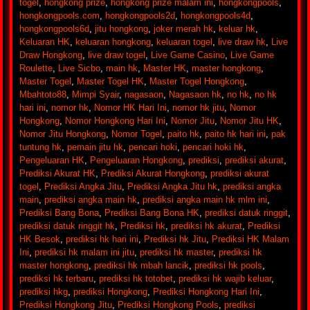
togel
,
hongkong prize
,
hongkong prize malam ini
,
hongkongpools
,
hongkongpools.com
,
hongkongpools2d
,
hongkongpools4d
,
hongkongpools6d
,
jitu hongkong
,
joker merah hk
,
keluar hk
,
Keluaran HK
,
keluaran hongkong
,
keluaran togel
,
live draw hk
,
Live
Draw Hongkong
,
live draw togel
,
Live Game Casino
,
Live Game
Roulette
,
Live Sicbo
,
main hk
,
Master HK
,
master hongkong
,
Master Togel
,
Master Togel HK
,
Master Togel Hongkong
,
Mbahtoto88
,
Mimpi Syair
,
nagasaon
,
Nagasaon hk
,
no hk
,
no hk
hari ini
,
nomor hk
,
Nomor HK Hari Ini
,
nomor hk jitu
,
Nomor
Hongkong
,
Nomor Hongkong Hari Ini
,
Nomor Jitu
,
Nomor Jitu HK
,
Nomor Jitu Hongkong
,
Nomor Togel
,
paito hk
,
paito hk hari ini
,
pak
tuntung hk
,
pemain jitu hk
,
pencari hoki
,
pencari hoki hk
,
Pengeluaran HK
,
Pengeluaran Hongkong
,
prediksi
,
prediksi akurat
,
Prediksi Akurat HK
,
Prediksi Akurat Hongkong
,
prediksi akurat
togel
,
Prediksi Angka Jitu
,
Prediksi Angka Jitu hk
,
prediksi angka
main
,
prediksi angka main hk
,
prediksi angka main hk mlm ini
,
Prediksi Bang Bona
,
Prediksi Bang Bona HK
,
prediksi datuk ringgit
,
prediksi datuk ringgit hk
,
Prediksi hk
,
prediksi hk akurat
,
Prediksi
HK Besok
,
prediksi hk hari ini
,
Prediksi hk Jitu
,
Prediksi HK Malam
Ini
,
prediksi hk malam ini jitu
,
prediksi hk master
,
prediksi hk
master hongkong
,
prediksi hk mbah lancik
,
prediksi hk pools
,
prediksi hk terbaru
,
prediksi hk totobet
,
prediksi hk wajib keluar
,
prediksi hkg
,
prediksi Hongkong
,
Prediksi Hongkong Hari Ini
,
Prediksi Hongkong Jitu
,
Prediksi Hongkong Pools
,
prediksi