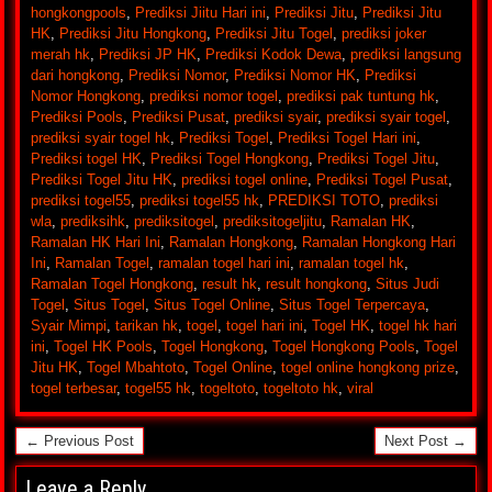
hongkongpools
,
Prediksi Jiitu Hari ini
,
Prediksi Jitu
,
Prediksi Jitu
HK
,
Prediksi Jitu Hongkong
,
Prediksi Jitu Togel
,
prediksi joker
merah hk
,
Prediksi JP HK
,
Prediksi Kodok Dewa
,
prediksi langsung
dari hongkong
,
Prediksi Nomor
,
Prediksi Nomor HK
,
Prediksi
Nomor Hongkong
,
prediksi nomor togel
,
prediksi pak tuntung hk
,
Prediksi Pools
,
Prediksi Pusat
,
prediksi syair
,
prediksi syair togel
,
prediksi syair togel hk
,
Prediksi Togel
,
Prediksi Togel Hari ini
,
Prediksi togel HK
,
Prediksi Togel Hongkong
,
Prediksi Togel Jitu
,
Prediksi Togel Jitu HK
,
prediksi togel online
,
Prediksi Togel Pusat
,
prediksi togel55
,
prediksi togel55 hk
,
PREDIKSI TOTO
,
prediksi
wla
,
prediksihk
,
prediksitogel
,
prediksitogeljitu
,
Ramalan HK
,
Ramalan HK Hari Ini
,
Ramalan Hongkong
,
Ramalan Hongkong Hari
Ini
,
Ramalan Togel
,
ramalan togel hari ini
,
ramalan togel hk
,
Ramalan Togel Hongkong
,
result hk
,
result hongkong
,
Situs Judi
Togel
,
Situs Togel
,
Situs Togel Online
,
Situs Togel Terpercaya
,
Syair Mimpi
,
tarikan hk
,
togel
,
togel hari ini
,
Togel HK
,
togel hk hari
ini
,
Togel HK Pools
,
Togel Hongkong
,
Togel Hongkong Pools
,
Togel
Jitu HK
,
Togel Mbahtoto
,
Togel Online
,
togel online hongkong prize
,
togel terbesar
,
togel55 hk
,
togeltoto
,
togeltoto hk
,
viral
← Previous Post
Next Post →
Leave a Reply