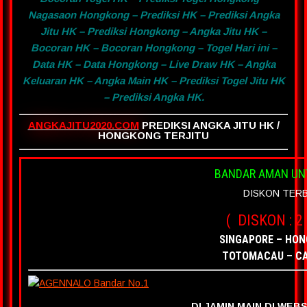
Nagasaon Hongkong – Prediksi HK – Prediksi Angka
Jitu HK – Prediksi Hongkong – Angka Jitu HK –
Bocoran HK – Bocoran Hongkong – Togel Hari ini –
Data HK – Data Hongkong – Live Draw HK – Angka
Keluaran HK – Angka Main HK – Prediksi Togel Jitu HK
– Prediksi Angka HK.
ANGKAJITU2020.COM
PREDIKSI ANGKA JITU HK /
HONGKONG TERJITU
BANDAR AMAN UNT
DISKON TER
( DISKON : 2
SINGAPORE – HON
TOTOMACAU – CA
DI JAMIN MAIN DI WEB