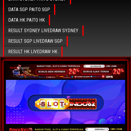
DATA SGP PAITO SGP
DATA HK PAITO HK
RESULT SYDNEY LIVEDRAW SYDNEY
RESULT SGP LIVEDRAW SGP
RESULT HK LIVEDRAW HK