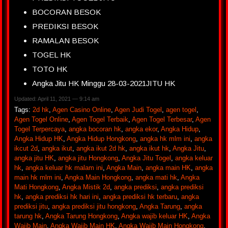
BOCORAN BESOK
PREDIKSI BESOK
RAMALAN BESOK
TOGEL HK
TOTO HK
Angka Jitu HK Minggu 28-03-2021JITU HK
Updated: April 11, 2021 — 9:14 am
Tags:
2d hk
,
Agen Casino Online
,
Agen Judi Togel
,
agen togel
,
Agen Togel Online
,
Agen Togel Terbaik
,
Agen Togel Terbesar
,
Agen
Togel Terpercaya
,
angka bocoran hk
,
angka ekor
,
Angka Hidup
,
Angka Hidup HK
,
Angka Hidup Hongkong
,
angka hk mlm ini
,
angka
ikcut 2d
,
angka ikut
,
angka ikut 2d hk
,
angka ikut hk
,
Angka Jitu
,
angka jitu HK
,
angka jitu Hongkong
,
Angka Jitu Togel
,
angka keluar
hk
,
angka keluar hk malam ini
,
Angka Main
,
angka main HK
,
angka
main hk mlm ini
,
Angka Main Hongkong
,
angka mati hk
,
Angka
Mati Hongkong
,
Angka Mistik 2d
,
angka prediksi
,
angka prediksi
hk
,
angka prediksi hk hari ini
,
angka prediksi hk terbaru
,
angka
prediksi jitu
,
angka prediksi jitu hongkong
,
Angka Tarung
,
angka
tarung hk
,
Angka Tarung Hongkong
,
Angka wajib keluar HK
,
Angka
Wajib Main
,
Angka Wajib Main HK
,
Angka Wajib Main Hongkong
,