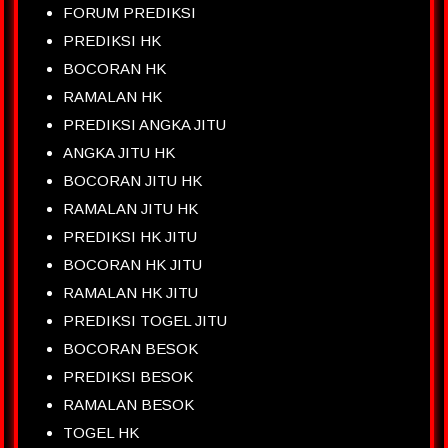
FORUM PREDIKSI
PREDIKSI HK
BOCORAN HK
RAMALAN HK
PREDIKSI ANGKA JITU
ANGKA JITU HK
BOCORAN JITU HK
RAMALAN JITU HK
PREDIKSI HK JITU
BOCORAN HK JITU
RAMALAN HK JITU
PREDIKSI TOGEL JITU
BOCORAN BESOK
PREDIKSI BESOK
RAMALAN BESOK
TOGEL HK