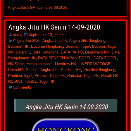
Angka Jitu SGP Kamis 06-08-2026
Angka Jitu HK Senin 14-09-2020
ninja
September 13, 2020
Angka Jitu 2020
,
Angka Jitu HK
,
Angka Jitu Hongkong
,
Bocoran HK
,
Bocoran Hongkong
,
Bocoran Togel
,
Bocoran Togel
HK
,
Data HK
,
Data Hongkong
,
DATA PAITO
,
Data Paito HK
,
Data
Pengeluaran HK
,
DATA PENGELUARAN TOGEL
,
DATA TOGEL
,
HK Senin
,
Hongkongpools
,
Livedraw HK
,
LIVEDRAW TOGEL
,
Paito HK
,
Prediksi Angka Jitu
,
Prediksi HK
,
Prediksi Hongkong
,
Prediksi Togel
,
Prediksi Togel HK
,
Ramalan Togel HK
,
Result HK
,
RESULT TOGEL
,
Togel HK
Comments
Angka Jitu HK Senin 14-09-2020