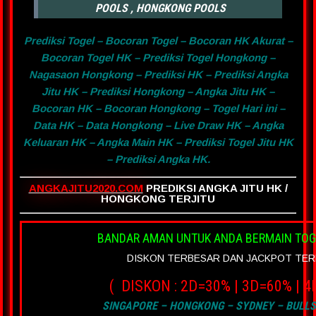
POOLS , HONGKONG POOLS
Prediksi Togel – Bocoran Togel – Bocoran HK Akurat –
Bocoran Togel HK – Prediksi Togel Hongkong –
Nagasaon Hongkong – Prediksi HK – Prediksi Angka
Jitu HK – Prediksi Hongkong – Angka Jitu HK –
Bocoran HK – Bocoran Hongkong – Togel Hari ini –
Data HK – Data Hongkong – Live Draw HK – Angka
Keluaran HK – Angka Main HK – Prediksi Togel Jitu HK
– Prediksi Angka HK.
ANGKAJITU2020.COM
PREDIKSI ANGKA JITU HK /
HONGKONG TERJITU
BANDAR AMAN UNTUK ANDA BERMAIN TOGE
DISKON TERBESAR DAN JACKPOT TE
( DISKON : 2D=30% | 3D=60% | 
SINGAPORE – HONGKONG – SYDNEY – BULLS