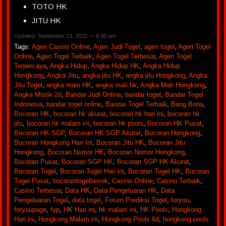
TOTO HK
JITU HK
Updated: September 13, 2020 — 8:30 am
Tags:
Agen Casino Online
,
Agen Judi Togel
,
agen togel
,
Agen Togel
Online
,
Agen Togel Terbaik
,
Agen Togel Terbesar
,
Agen Togel
Terpercaya
,
Angka Hidup
,
Angka Hidup HK
,
Angka Hidup
Hongkong
,
Angka Jitu
,
angka jitu HK
,
angka jitu Hongkong
,
Angka
Jitu Togel
,
angka main HK
,
angka mati hk
,
Angka Mati Hongkong
,
Angka Mistik 2d
,
Bandar Judi Online
,
bandar togel
,
Bandar Togel
Indonesia
,
bandar togel online
,
Bandar Togel Terbaik
,
Bang Bona
,
Bocoran HK
,
bocoran hk akurat
,
bocoran hk hari ini
,
bocoran hk
jitu
,
bocoran hk malam ini
,
bocoran hk pools
,
Bocoran HK Pusat
,
Bocoran HK SGP
,
Bocoran HK SGP Akurat
,
Bocoran Hongkong
,
Bocoran Hongkong Hari Ini
,
Bocoran Jitu HK
,
Bocoran Jitu
Hongkong
,
Bocoran Nomor HK
,
Bocoran Nomor Hongkong
,
Bocoran Pusat
,
Bocoran SGP HK
,
Bocoran SGP HK Akurat
,
Bocoran Togel
,
Bocoran Togel Hari ini
,
Bocoran Togel HK
,
Bocoran
Togel Pusat
,
bocorantogelbesok
,
Casino Online
,
Casino Terbaik
,
Casino Terbesar
,
Data HK
,
Data Pengeluaran HK
,
Data
Pengeluaran Togel
,
data togel
,
Forum Prediksi Togel
,
foryou
,
foryoupage
,
fyp
,
HK Hari ini
,
hk malam ini
,
HK Pools
,
Hongkong
Hari ini
,
Hongkong Malam ini
,
Hongkong Pools 6d
,
hongkong pools