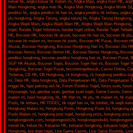
keluar hk
,
angka keluar hk malam ini
,
Angka Main
,
angka main HK
,
angk
Main Hongkong
,
angka mati hk
,
Angka Mati Hongkong
,
Angka Mistik 2d
prediksi hk
,
angka prediksi hk hari ini
,
angka prediksi hk terbaru
,
angka p
jitu hongkong
,
Angka Tarung
,
angka tarung hk
,
Angka Tarung Hongkong
Angka Wajib Main
,
Angka Wajib Main HK
,
Angka Wajib Main Hongkong
togel
,
Bandar Togel Indonesia
,
bandar togel online
,
Bandar Togel Terbaik
HK
,
Bocoran HK
,
bocoran hk akurat
,
bocoran hk hari ini
,
bocoran hk jitu
bocoran hk malam ini
,
bocoran hk pools
,
Bocoran HK Pusat
,
Bocoran H
Akurat
,
Bocoran Hongkong
,
Bocoran Hongkong Hari Ini
,
Bocoran Jitu H
Bocoran Nomor
,
Bocoran Nomor HK
,
Bocoran Nomor Hongkong
,
Bocora
prediksi hongkong
,
bocoran prediksi hongkong hari ini
,
Bocoran Pusat
,
B
SGP HK Akurat
,
Bocoran Togel
,
Bocoran Togel Hari ini
,
Bocoran Togel 
Hongkong
,
Bocoran Togel Pusat
,
bocorantogelbesok
,
Casino Online
,
Cas
Terbesar
,
CB HK
,
CB Hongkong
,
ck hongkong
,
ck hongkong prediksi tog
ini
,
Data HK
,
data hongkong
,
Data Pengeluaran HK
,
Data Pengeluaran T
ringgit hk
,
fajar pakong asli hk
,
Forum Prediksi Togel
,
forum syair
,
forum
foryoupage
,
fyp
,
gambar syair
,
gambar syair togel
,
Game Casino
,
Game
malam ini
,
hasil hongkong
,
hk
,
HK Hari ini
,
hk jitu
,
hk malam ini
,
hk mala
Pools
,
hk terbaru
,
HK TOGEL
,
hk togel hari ini
,
hk totobet
,
hk wajib kelu
Hongkong Malam ini
,
Hongkong Pools
,
Hongkong Pools 6d
,
hongkong poo
Pools Malam ini
,
hongkong post togel
,
hongkong prize
,
hongkong prize 
hongkongpools.com
,
hongkongpools2d
,
hongkongpools4d
,
hongkongpoo
merah hk
,
keluar hk
,
Keluaran HK
,
keluaran hongkong
,
keluaran togel
,
l
Hongkong
,
live draw togel
,
Live Game Casino
,
Live Game Roulette
,
Live