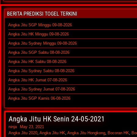
BERITA PREDIKSI TOGEL TERKINI
Angka Jitu SGP Minggu 09-08-2026
Angka Jitu HK Minggu 09-08-2026
Angka Jitu Sydney Minggu 09-08-2026
Angka Jitu SGP Sabtu 08-08-2026
Angka Jitu HK Sabtu 08-08-2026
Angka Jitu Sydney Sabtu 08-08-2026
Angka Jitu HK Jumat 07-08-2026
Angka Jitu Sydney Jumat 07-08-2026
Angka Jitu SGP Kamis 06-08-2026
Angka Jitu HK Senin 24-05-2021
ninja
May 23, 2021
Angka Jitu 2020
,
Angka Jitu HK
,
Angka Jitu Hongkong
,
Bocoran HK
,
Bo