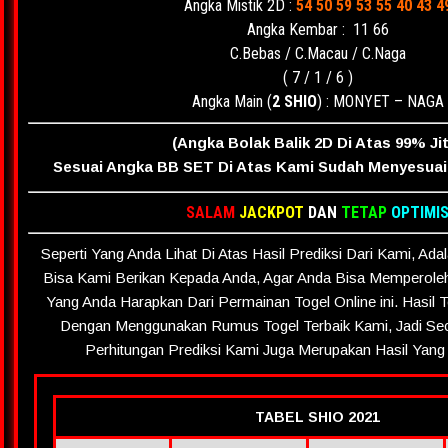
Angka Mistik 2D :
54 50 59 53 55 40 43 4
Angka Kembar : 11 66
C.Bebas / C.Macau / C.Naga
( 7 / 1 / 6 )
Angka Main (
2 SHIO
) : MONYET – NAGA
(Angka Bolak Balik 2D Di Atas 99% Ji
Sesuai Angka BB SET Di Atas Kami Sudah Menyesuai
SALAM
JACKPOT
DAN
TETAP
OPTIMI
Seperti Yang Anda Lihat Di Atas Hasil Prediksi Dari Kami, Ada
Bisa Kami Berikan Kepada Anda, Agar Anda Bisa Memperole
Yang Anda Harapkan Dari Permainan Togel Online ini. Hasil 
Dengan Menggunakan Rumus Togel Terbaik Kami, Jadi Sec
Perhitungan Prediksi Kami Juga Merupakan Hasil Yang 
TABEL SHIO 2021