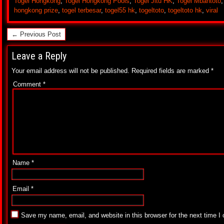
Togel Hongkong
,
Togel Hongkong Pools
,
Togel Jitu HK
,
Togel Mbahtoto
hongkong prize
,
togel terbesar
,
togel55 hk
,
togeltoto
,
togeltoto hk
,
viral
← Previous Post
Leave a Reply
Your email address will not be published.
Required fields are marked
*
Comment
*
Name
*
Email
*
Save my name, email, and website in this browser for the next time 