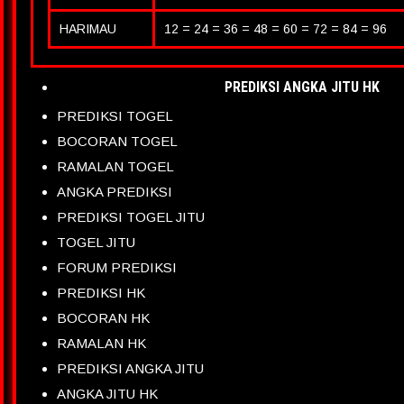
HARIMAU
12 = 24 = 36 = 48 = 60 = 72 = 84 = 96
PREDIKSI ANGKA JITU HK
PREDIKSI TOGEL
BOCORAN TOGEL
RAMALAN TOGEL
ANGKA PREDIKSI
PREDIKSI TOGEL JITU
TOGEL JITU
FORUM PREDIKSI
PREDIKSI HK
BOCORAN HK
RAMALAN HK
PREDIKSI ANGKA JITU
ANGKA JITU HK