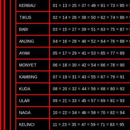
KERBAU
01 = 13 = 25 = 37 = 49 = 61 = 73 = 85 =
TIKUS
02 = 14 = 26 = 38 = 50 = 62 = 74 = 86 =
BABI
03 = 15 = 27 = 39 = 51 = 63 = 75 = 87 =
ANJING
04 = 16 = 28 = 40 = 52 = 64 = 76 = 88 =
AYAM
05 = 17 = 29 = 41 = 53 = 65 = 77 = 89
MONYET
06 = 18 = 30 = 42 = 54 = 66 = 78 = 90
KAMBING
07 = 19 = 31 = 43 = 55 = 67 = 79 = 91
KUDA
08 = 20 = 32 = 44 = 56 = 68 = 80 = 92
ULAR
09 = 21 = 33 = 45 = 57 = 69 = 81 = 93
NAGA
10 = 22 = 34 = 46 = 58 = 70 = 82 = 94
KELINCI
11 = 23 = 35 = 47 = 59 = 71 = 83 = 95