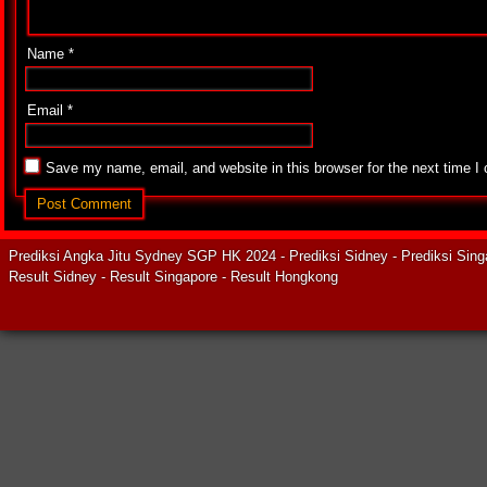
Name
*
Email
*
Save my name, email, and website in this browser for the next time 
Prediksi Angka Jitu Sydney SGP HK 2024 - Prediksi Sidney - Prediksi Sing
Result Sidney - Result Singapore - Result Hongkong