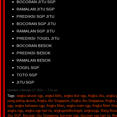
BOCORAN JITU SGP
RAMALAN JITU SGP
PREDIKSI SGP JITU
BOCORAN SGP JITU
RAMALAN SGP JITU
PREDIKSI TOGEL JITU
BOCORAN BESOK
PREDIKSI BESOK
RAMALAN BESOK
TOGEL SGP
TOTO SGP
JITU SGP
Updated: February 17, 2021 — 7:41 am
Tags:
angka akurat sgp
,
angka bbfs
,
angka ikut sgp
,
Angka Jitu
,
angka j
yang paling akurat
,
Angka Jitu Singapore
,
Angka Jitu Singapura
,
Angka J
sgp
,
angka keluaran sgp
,
Angka Main
,
angka main sgp
,
Angka Main Sin
angka sgp
,
angka sgp hari ini
,
angkaprediksitogel
,
angkasgp
,
Bang Bon
Jitu SGP
,
Bocoran Jitu Singapura
,
bocoran sgp
,
bocoran sgp hari ini
,
Bo