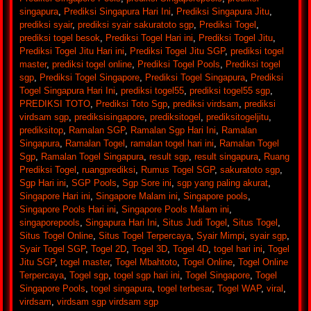
singapura
,
Prediksi Singapura Hari Ini
,
Prediksi Singapura Jitu
,
prediksi syair
,
prediksi syair sakuratoto sgp
,
Prediksi Togel
,
prediksi togel besok
,
Prediksi Togel Hari ini
,
Prediksi Togel Jitu
,
Prediksi Togel Jitu Hari ini
,
Prediksi Togel Jitu SGP
,
prediksi togel
master
,
prediksi togel online
,
Prediksi Togel Pools
,
Prediksi togel
sgp
,
Prediksi Togel Singapore
,
Prediksi Togel Singapura
,
Prediksi
Togel Singapura Hari Ini
,
prediksi togel55
,
prediksi togel55 sgp
,
PREDIKSI TOTO
,
Prediksi Toto Sgp
,
prediksi virdsam
,
prediksi
virdsam sgp
,
prediksisingapore
,
prediksitogel
,
prediksitogeljitu
,
prediksitop
,
Ramalan SGP
,
Ramalan Sgp Hari Ini
,
Ramalan
Singapura
,
Ramalan Togel
,
ramalan togel hari ini
,
Ramalan Togel
Sgp
,
Ramalan Togel Singapura
,
result sgp
,
result singapura
,
Ruang
Prediksi Togel
,
ruangprediksi
,
Rumus Togel SGP
,
sakuratoto sgp
,
Sgp Hari ini
,
SGP Pools
,
Sgp Sore ini
,
sgp yang paling akurat
,
Singapore Hari ini
,
Singapore Malam ini
,
Singapore pools
,
Singapore Pools Hari ini
,
Singapore Pools Malam ini
,
singaporepools
,
Singapura Hari Ini
,
Situs Judi Togel
,
Situs Togel
,
Situs Togel Online
,
Situs Togel Terpercaya
,
Syair Mimpi
,
syair sgp
,
Syair Togel SGP
,
Togel 2D
,
Togel 3D
,
Togel 4D
,
togel hari ini
,
Togel
Jitu SGP
,
togel master
,
Togel Mbahtoto
,
Togel Online
,
Togel Online
Terpercaya
,
Togel sgp
,
togel sgp hari ini
,
Togel Singapore
,
Togel
Singapore Pools
,
togel singapura
,
togel terbesar
,
Togel WAP
,
viral
,
virdsam
,
virdsam sgp virdsam sgp