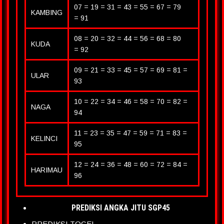
07 = 19 = 31 = 43 = 55 = 67 = 79
KAMBING
= 91
08 = 20 = 32 = 44 = 56 = 68 = 80
KUDA
= 92
09 = 21 = 33 = 45 = 57 = 69 = 81 =
ULAR
93
10 = 22 = 34 = 46 = 58 = 70 = 82 =
NAGA
94
11 = 23 = 35 = 47 = 59 = 71 = 83 =
KELINCI
95
12 = 24 = 36 = 48 = 60 = 72 = 84 =
HARIMAU
96
PREDIKSI ANGKA JITU SGP45
PREDIKSI TOGEL