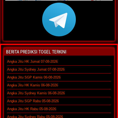
BERITA PREDIKSI TOGEL TERKINI
Angka Jitu HK Jumat 07-08-2026
Angka Jitu Sydney Jumat 07-08-2026
Angka Jitu SGP Kamis 06-08-2026
Angka Jitu HK Kamis 06-08-2026
Angka Jitu Sydney Kamis 06-08-2026
Angka Jitu SGP Rabu 05-08-2026
Angka Jitu HK Rabu 05-08-2026
Angka Jitu Sydney Rabu 05-08-2026