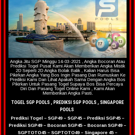
Angka Jitu SGP Minggu 14-03-2021 , Angka Bocoran Atau
Prediksi Togel Pusat Kami Akan Memberikan Angka Mistik
2D Seperti 2D Angka Bolak Balik , Kalian Harus Bisa
Pikirkan Angka Yang Bos Ingin Pasang Dan Rumuskan Ke
Prediksi Kami Dan Lihat Apakah Sama Dengan Angka Bos
Pikirkan Untuk Pasang Togel Supaya Bos Bisa Percaya
Diri Dan Pasang Togel Online Kami , Kami Akan
Memberikan Angka Pasti.
TOGEL SGP POOLS , PREDIKSI SGP POOLS , SINGAPORE
POOLS
Prediksi Togel – SGP49 – SGP45 – Prediksi SGP45 –
Prediksi SGP49 – Bocoran SGP45 – Bocoran SGP49 –
SGPTOTO45 – SGPTOTO49 – Singapore 45 –