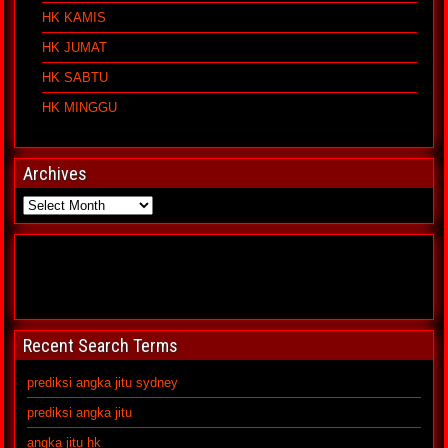
HK KAMIS
HK JUMAT
HK SABTU
HK MINGGU
Archives
Recent Search Terms
prediksi angka jitu sydney
prediksi angka jitu
angka jitu hk