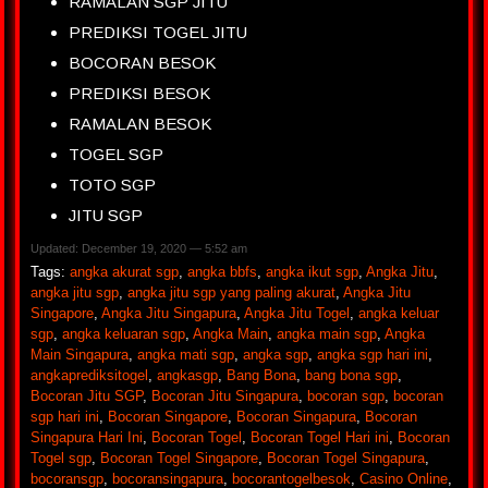
RAMALAN SGP JITU
PREDIKSI TOGEL JITU
BOCORAN BESOK
PREDIKSI BESOK
RAMALAN BESOK
TOGEL SGP
TOTO SGP
JITU SGP
Updated: December 19, 2020 — 5:52 am
Tags:
angka akurat sgp
,
angka bbfs
,
angka ikut sgp
,
Angka Jitu
,
angka jitu sgp
,
angka jitu sgp yang paling akurat
,
Angka Jitu
Singapore
,
Angka Jitu Singapura
,
Angka Jitu Togel
,
angka keluar
sgp
,
angka keluaran sgp
,
Angka Main
,
angka main sgp
,
Angka
Main Singapura
,
angka mati sgp
,
angka sgp
,
angka sgp hari ini
,
angkaprediksitogel
,
angkasgp
,
Bang Bona
,
bang bona sgp
,
Bocoran Jitu SGP
,
Bocoran Jitu Singapura
,
bocoran sgp
,
bocoran
sgp hari ini
,
Bocoran Singapore
,
Bocoran Singapura
,
Bocoran
Singapura Hari Ini
,
Bocoran Togel
,
Bocoran Togel Hari ini
,
Bocoran
Togel sgp
,
Bocoran Togel Singapore
,
Bocoran Togel Singapura
,
bocoransgp
,
bocoransingapura
,
bocorantogelbesok
,
Casino Online
,