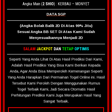
Angka Main (
2 SHIO
) : KERBAU – MONYET
DATA SGP
(Angka Bolak Balik 2D Di Atas 99% Jitu)
Sesuai Angka BB SET Di Atas Kami Sudah
Menyesuaikannya Menjadi 2D
SALAM
JACKPOT
DAN
TETAP
OPTIMIS
Seperti Yang Anda Lihat Di Atas Hasil Prediksi Dari Kami,
Adalah Hasil Prediksi Yang Bisa Kami Berikan Kepada
Anda, Agar Anda Bisa Memperoleh Kemenangan Seperti
Yang Anda Harapkan Dari Permainan Togel Online ini. Hasil
Tersebut Kami Peroleh Dengan Menggunakan Rumus
Togel Terbaik Kami, Jadi Secara Otomatis Hasil
Perhitungan Prediksi Kami Juga Merupakan Hasil Yang
Sangat Terbaik.