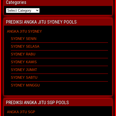
Categories
PREDIKSI ANGKA JITU SYDNEY POOLS
ANGKA JITU SYDNEY
SYDNEY SENIN
SYDNEY SELASA
SYDNEY RABU
SYDNEY KAMIS
SYDNEY JUMAT
SYDNEY SABTU
SYDNEY MINGGU
PREDIKSI ANGKA JITU SGP POOLS
ANGKA JITU SGP