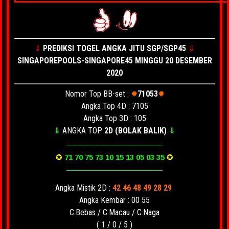
⇓
PREDIKSI TOGEL ANGKA JITU SGP/SGP45
⇓
SINGAPOREPOOLS-SINGAPORE45
MINGGU 20 DESEMBER
2020
Nomor Top BB-set :
✹
71053
✹
Angka Top 4D : 7105
Angka Top 3D : 105
⇓
ANGKA TOP
2D
(BOLAK BALIK)
⇓
————————————–
✪
71 70 75 73 10 15 13 05 03 35
✪
————————————–
Angka Mistik 2D :
42 46 48 49 28 29
Angka Kembar : 00 55
C.Bebas / C.Macau / C.Naga
( 1 / 0 / 5 )