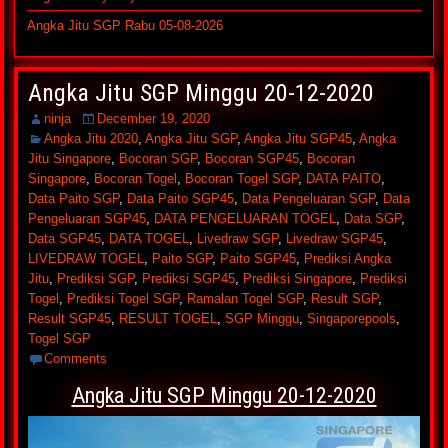
Angka Jitu SGP Rabu 05-08-2026
Angka Jitu SGP Minggu 20-12-2020
ninja
December 19, 2020
Angka Jitu 2020
,
Angka Jitu SGP
,
Angka Jitu SGP45
,
Angka
Jitu Singapore
,
Bocoran SGP
,
Bocoran SGP45
,
Bocoran
Singapore
,
Bocoran Togel
,
Bocoran Togel SGP
,
DATA PAITO
,
Data Paito SGP
,
Data Paito SGP45
,
Data Pengeluaran SGP
,
Data
Pengeluaran SGP45
,
DATA PENGELUARAN TOGEL
,
Data SGP
,
Data SGP45
,
DATA TOGEL
,
Livedraw SGP
,
Livedraw SGP45
,
LIVEDRAW TOGEL
,
Paito SGP
,
Paito SGP45
,
Prediksi Angka
Jitu
,
Prediksi SGP
,
Prediksi SGP45
,
Prediksi Singapore
,
Prediksi
Togel
,
Prediksi Togel SGP
,
Ramalan Togel SGP
,
Result SGP
,
Result SGP45
,
RESULT TOGEL
,
SGP Minggu
,
Singaporepools
,
Togel SGP
Comments
Angka Jitu SGP Minggu 20-12-2020